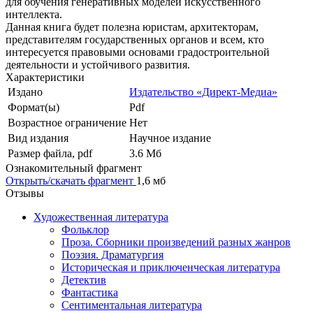
для обучения генеративных моделей искусственного
интеллекта.
Данная книга будет полезна юристам, архитекторам,
представителям государственных органов и всем, кто
интересуется правовыми основами градостроительной
деятельности и устойчивого развития.
Характеристики
Издано
Издательство «Директ-Медиа»
Формат(ы)
Pdf
Возрастное ограничение
Нет
Вид издания
Научное издание
Размер файла, pdf
3.6 Mб
Ознакомительный фрагмент
Открыть/скачать фрагмент
1,6 мб
Отзывы
Художественная литература
Фольклор
Проза. Сборники произведений разных жанров
Поэзия. Драматургия
Историческая и приключенческая литература
Детектив
Фантастика
Сентиментальная литература