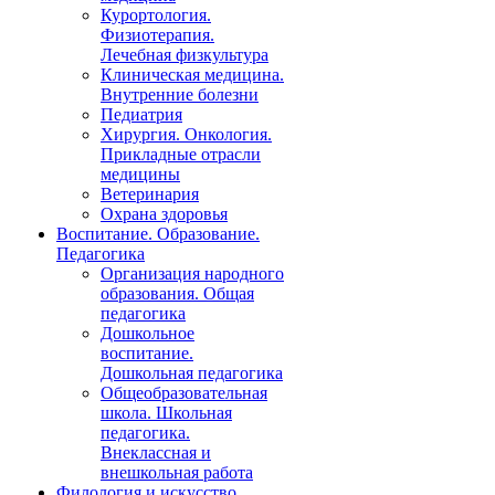
Курортология.
Физиотерапия.
Лечебная физкультура
Клиническая медицина.
Внутренние болезни
Педиатрия
Хирургия. Онкология.
Прикладные отрасли
медицины
Ветеринария
Охрана здоровья
Воспитание. Образование.
Педагогика
Организация народного
образования. Общая
педагогика
Дошкольное
воспитание.
Дошкольная педагогика
Общеобразовательная
школа. Школьная
педагогика.
Внеклассная и
внешкольная работа
Филология и искусство