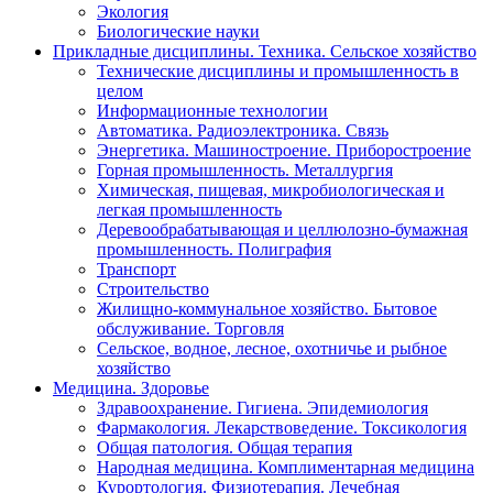
Экология
Биологические науки
Прикладные дисциплины. Техника. Сельское хозяйство
Технические дисциплины и промышленность в
целом
Информационные технологии
Автоматика. Радиоэлектроника. Связь
Энергетика. Машиностроение. Приборостроение
Горная промышленность. Металлургия
Химическая, пищевая, микробиологическая и
легкая промышленность
Деревообрабатывающая и целлюлозно-бумажная
промышленность. Полиграфия
Транспорт
Строительство
Жилищно-коммунальное хозяйство. Бытовое
обслуживание. Торговля
Сельское, водное, лесное, охотничье и рыбное
хозяйство
Медицина. Здоровье
Здравоохранение. Гигиена. Эпидемиология
Фармакология. Лекарствоведение. Токсикология
Общая патология. Общая терапия
Народная медицина. Комплиментарная медицина
Курортология. Физиотерапия. Лечебная