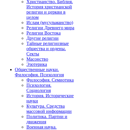
Христианство. Библия.
История христианской
религии и церкви в
целом
Ислам (мусульманство)
Религии Древнего мира
Религии Востока
Другие религии
Тайные религиозные
общества и ордены.
Секты
Масонство
Эзотерика
Общественные науки.
Философия. Психология
Философия. Семиотика
Психология.
Социология
История. Исторические
науки
Культура. Средства
массовой информации
Политика. Партии и
движения
Военная наука.