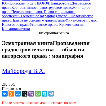
Юридические лица. ПБОЮЛ. Банкротство
Договорное
право
Корпоративное право
Трудовое право
Жилищное
право
Пенсионное право. Право социального
обеспечения
Земельное (аграрное) право. Экологическое
право
Правовые основы журналистики
Финансовое право.
Налоговое право
Уголовное право. Криминология.
Криминалистика
Электронная книга
Электронная книга
Произведения
градостроительства — объекты
авторского права : монография
Майборода В.А.
282 руб.
Поделиться
После оплаты издание можно скачать во всех