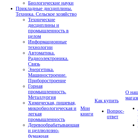
Биологические науки
Прикладные дисциплины.
Техника. Сельское хозяйство
Технические
дисциплины и
промышленность в
целом
Информационные
технологии
Автоматика.
Радиоэлектроника.
Связь
Энергетика.
Машиностроение.
Приборостроение
Горная
промышленность.
О на
Металлургия
магаз
Как купить
Химическая, пищевая,
микробиологическая и
Мои
Вопрос-
легкая
книги
ответ
промышленность
Деревообрабатывающая
и целлюлозно-
бумажная