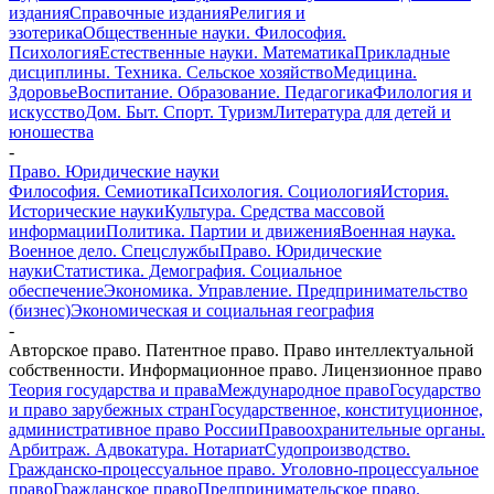
издания
Справочные издания
Религия и
эзотерика
Общественные науки. Философия.
Психология
Естественные науки. Математика
Прикладные
дисциплины. Техника. Сельское хозяйство
Медицина.
Здоровье
Воспитание. Образование. Педагогика
Филология и
искусство
Дом. Быт. Спорт. Туризм
Литература для детей и
юношества
-
Право. Юридические науки
Философия. Семиотика
Психология. Социология
История.
Исторические науки
Культура. Средства массовой
информации
Политика. Партии и движения
Военная наука.
Военное дело. Спецслужбы
Право. Юридические
науки
Статистика. Демография. Социальное
обеспечение
Экономика. Управление. Предпринимательство
(бизнес)
Экономическая и социальная география
-
Авторское право. Патентное право. Право интеллектуальной
собственности. Информационное право. Лицензионное право
Теория государства и права
Международное право
Государство
и право зарубежных стран
Государственное, конституционное,
административное право России
Правоохранительные органы.
Арбитраж. Адвокатура. Нотариат
Судопроизводство.
Гражданско-процессуальное право. Уголовно-процессуальное
право
Гражданское право
Предпринимательское право.