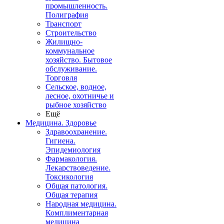
промышленность.
Полиграфия
Транспорт
Строительство
Жилищно-
коммунальное
хозяйство. Бытовое
обслуживание.
Торговля
Сельское, водное,
лесное, охотничье и
рыбное хозяйство
Ещё
Медицина. Здоровье
Здравоохранение.
Гигиена.
Эпидемиология
Фармакология.
Лекарствоведение.
Токсикология
Общая патология.
Общая терапия
Народная медицина.
Комплиментарная
медицина