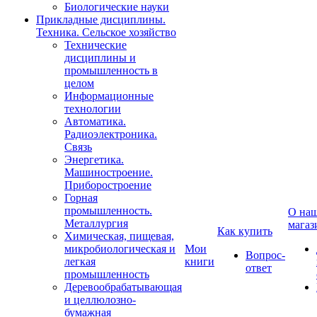
Биологические науки
Прикладные дисциплины.
Техника. Сельское хозяйство
Технические
дисциплины и
промышленность в
целом
Информационные
технологии
Автоматика.
Радиоэлектроника.
Связь
Энергетика.
Машиностроение.
Приборостроение
Горная
промышленность.
О на
Металлургия
магаз
Как купить
Химическая, пищевая,
микробиологическая и
Мои
Вопрос-
легкая
книги
ответ
промышленность
Деревообрабатывающая
и целлюлозно-
бумажная