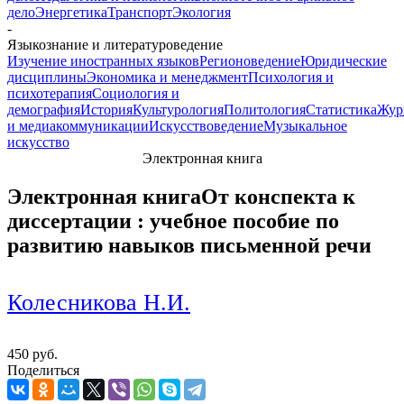
дело
Энергетика
Транспорт
Экология
-
Языкознание и литературоведение
Изучение иностранных языков
Регионоведение
Юридические
дисциплины
Экономика и менеджмент
Психология и
психотерапия
Социология и
демография
История
Культурология
Политология
Статистика
Жур
и медиакоммуникации
Искусствоведение
Музыкальное
искусство
Электронная книга
Электронная книга
От конспекта к
диссертации : учебное пособие по
развитию навыков письменной речи
Колесникова Н.И.
450 руб.
Поделиться