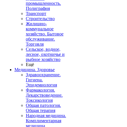
промышленность.
Полиграфия
Транспорт
Строительство
Жилищно-
коммунальное
хозяйство. Бытовое
обслуживание.
Торговля
Сельское, водное,
лесное, охотничье и
рыбное хозяйство
Ещё
Медицина. Здоровье
Здравоохранение.
Гигиена.
Эпидемиология
Фармакология.
Лекарствоведение.
Токсикология
Общая патология.
Общая терапия
Народная медицина.
Комплиментарная
медицина