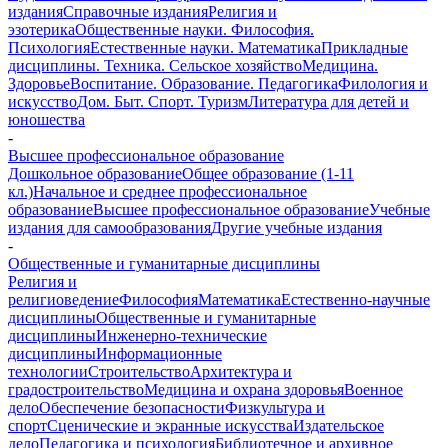
издания
Справочные издания
Религия и
эзотерика
Общественные науки. Философия.
Психология
Естественные науки. Математика
Прикладные
дисциплины. Техника. Сельское хозяйство
Медицина.
Здоровье
Воспитание. Образование. Педагогика
Филология и
искусство
Дом. Быт. Спорт. Туризм
Литература для детей и
юношества
-
Высшее профессиональное образование
Дошкольное образование
Общее образование (1-11
кл.)
Начальное и среднее профессиональное
образование
Высшее профессиональное образование
Учебные
издания для самообразования
Другие учебные издания
-
Общественные и гуманитарные дисциплины
Религия и
религиоведение
Философия
Математика
Естественно-научные
дисциплины
Общественные и гуманитарные
дисциплины
Инженерно-технические
дисциплины
Информационные
технологии
Строительство
Архитектура и
градостроительство
Медицина и охрана здоровья
Военное
дело
Обеспечение безопасности
Физкультура и
спорт
Сценические и экранные искусства
Издательское
дело
Педагогика и психология
Библиотечное и архивное