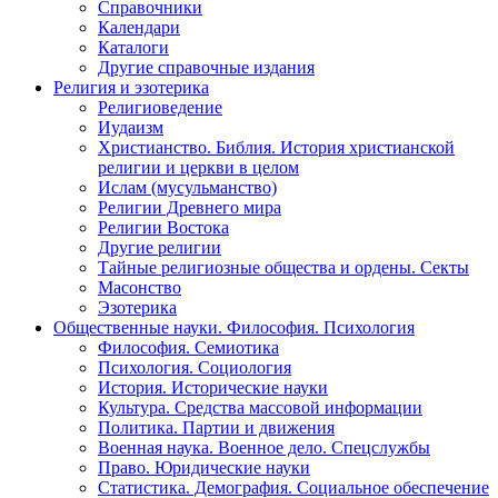
Справочники
Календари
Каталоги
Другие справочные издания
Религия и эзотерика
Религиоведение
Иудаизм
Христианство. Библия. История христианской
религии и церкви в целом
Ислам (мусульманство)
Религии Древнего мира
Религии Востока
Другие религии
Тайные религиозные общества и ордены. Секты
Масонство
Эзотерика
Общественные науки. Философия. Психология
Философия. Семиотика
Психология. Социология
История. Исторические науки
Культура. Средства массовой информации
Политика. Партии и движения
Военная наука. Военное дело. Спецслужбы
Право. Юридические науки
Статистика. Демография. Социальное обеспечение