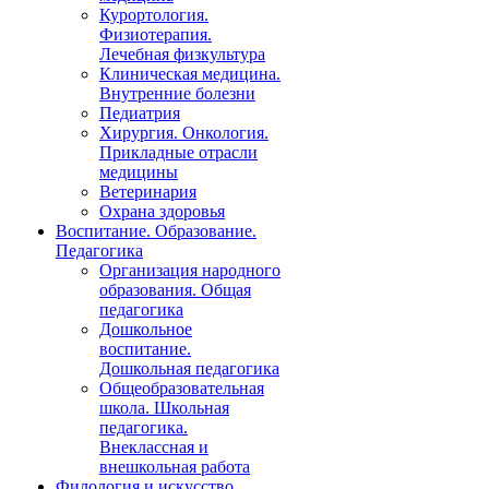
Курортология.
Физиотерапия.
Лечебная физкультура
Клиническая медицина.
Внутренние болезни
Педиатрия
Хирургия. Онкология.
Прикладные отрасли
медицины
Ветеринария
Охрана здоровья
Воспитание. Образование.
Педагогика
Организация народного
образования. Общая
педагогика
Дошкольное
воспитание.
Дошкольная педагогика
Общеобразовательная
школа. Школьная
педагогика.
Внеклассная и
внешкольная работа
Филология и искусство