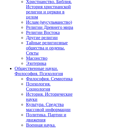
Христианство. Библия.
История христианской
религии и церкви в
целом
Ислам (мусульманство)
Религии Древнего мира
Религии Востока
Другие религии
Тайные религиозные
общества и ордены.
Секты
Масонство
Эзотерика
Общественные науки.
Философия. Психология
Философия. Семиотика
Психология.
Социология
История. Исторические
науки
Культура. Средства
массовой информации
Политика. Партии и
движения
Военная наука.