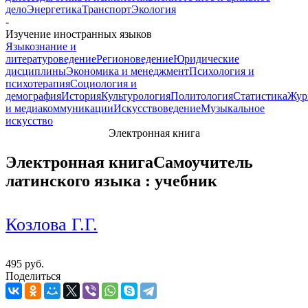
дело
Энергетика
Транспорт
Экология
-
Изучение иностранных языков
Языкознание и
литературоведение
Регионоведение
Юридические
дисциплины
Экономика и менеджмент
Психология и
психотерапия
Социология и
демография
История
Культурология
Политология
Статистика
Жур
и медиакоммуникации
Искусствоведение
Музыкальное
искусство
Электронная книга
Электронная книга
Самоучитель
латинского языка : учебник
Козлова Г.Г.
495 руб.
Поделиться