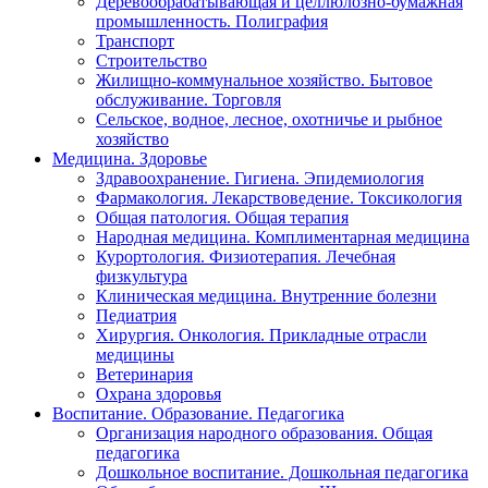
Деревообрабатывающая и целлюлозно-бумажная
промышленность. Полиграфия
Транспорт
Строительство
Жилищно-коммунальное хозяйство. Бытовое
обслуживание. Торговля
Сельское, водное, лесное, охотничье и рыбное
хозяйство
Медицина. Здоровье
Здравоохранение. Гигиена. Эпидемиология
Фармакология. Лекарствоведение. Токсикология
Общая патология. Общая терапия
Народная медицина. Комплиментарная медицина
Курортология. Физиотерапия. Лечебная
физкультура
Клиническая медицина. Внутренние болезни
Педиатрия
Хирургия. Онкология. Прикладные отрасли
медицины
Ветеринария
Охрана здоровья
Воспитание. Образование. Педагогика
Организация народного образования. Общая
педагогика
Дошкольное воспитание. Дошкольная педагогика