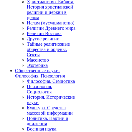
Христианство. Библия.
История христианской
религии и церкви в
целом
Ислам (мусульманство)
Религии Древнего мира
Религии Востока
Другие религии
Тайные религиозные
общества и ордены.
Секты
Масонство
Эзотерика
Общественные науки.
Философия. Психология
Философия. Семиотика
Психология.
Социология
История. Исторические
науки
Культура. Средства
массовой информации
Политика. Партии и
движения
Военная наука.