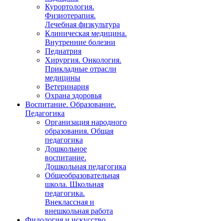
Курортология.
Физиотерапия.
Лечебная физкультура
Клиническая медицина.
Внутренние болезни
Педиатрия
Хирургия. Онкология.
Прикладные отрасли
медицины
Ветеринария
Охрана здоровья
Воспитание. Образование.
Педагогика
Организация народного
образования. Общая
педагогика
Дошкольное
воспитание.
Дошкольная педагогика
Общеобразовательная
школа. Школьная
педагогика.
Внеклассная и
внешкольная работа
Филология и искусство