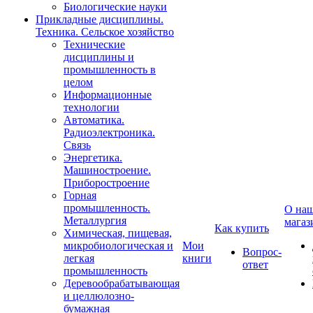
Биологические науки
Прикладные дисциплины.
Техника. Сельское хозяйство
Технические
дисциплины и
промышленность в
целом
Информационные
технологии
Автоматика.
Радиоэлектроника.
Связь
Энергетика.
Машиностроение.
Приборостроение
Горная
промышленность.
О на
Металлургия
магаз
Как купить
Химическая, пищевая,
микробиологическая и
Мои
Вопрос-
легкая
книги
ответ
промышленность
Деревообрабатывающая
и целлюлозно-
бумажная