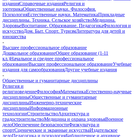
издания
Справочные издания
Религия и
эзотерика
Общественные науки. Философия.
Психология
Естественные науки. Математика
Прикладные
дисциплины. Техника. Сельское хозяйство
Медицина.
Здоровье
Воспитание. Образование. Педагогика
Филология и
искусство
Дом. Быт. Спорт. Туризм
Литература для детей и
юношества
-
Высшее профессиональное образование
Дошкольное образование
Общее образование (1-11
кл.)
Начальное и среднее профессиональное
образование
Высшее профессиональное образование
Учебные
издания для самообразования
Другие учебные издания
-
Общественные и гуманитарные дисциплины
Религия и
религиоведение
Философия
Математика
Естественно-научные
дисциплины
Общественные и гуманитарные
дисциплины
Инженерно-технические
дисциплины
Информационные
технологии
Строительство
Архитектура и
градостроительство
Медицина и охрана здоровья
Военное
дело
Обеспечение безопасности
Физкультура и
спорт
Сценические и экранные искусства
Издательское
дело
Педагогика и психология
Библиотечное и архивное