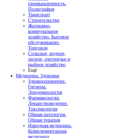
промышленность.
Полиграфия
Транспорт
Строительство
Жилищно-
коммунальное
хозяйство. Бытовое
обслуживание.
Торговля
Сельское, водное,
лесное, охотничье и
рыбное хозяйство
Ещё
Медицина. Здоровье
Здравоохранение.
Гигиена.
Эпидемиология
Фармакология.
Лекарствоведение.
Токсикология
Общая патология.
Общая терапия
Народная медицина.
Комплиментарная
медицина