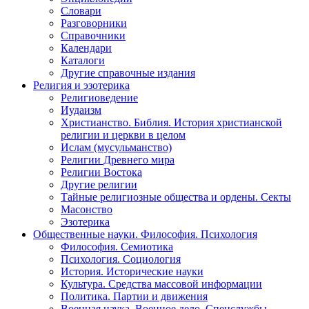
Словари
Разговорники
Справочники
Календари
Каталоги
Другие справочные издания
Религия и эзотерика
Религиоведение
Иудаизм
Христианство. Библия. История христианской
религии и церкви в целом
Ислам (мусульманство)
Религии Древнего мира
Религии Востока
Другие религии
Тайные религиозные общества и ордены. Секты
Масонство
Эзотерика
Общественные науки. Философия. Психология
Философия. Семиотика
Психология. Социология
История. Исторические науки
Культура. Средства массовой информации
Политика. Партии и движения
Военная наука. Военное дело. Спецслужбы