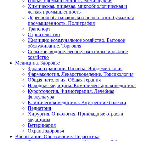
Горная промышленность. Металлургия
Химическая, пищевая, микробиологическая и
легкая промышленность
Деревообрабатывающая и целлюлозно-бумажная
промышленность. Полиграфия
Транспорт
Строительство
Жилищно-коммунальное хозяйство. Бытовое
обслуживание. Торговля
Сельское, водное, лесное, охотничье и рыбное
хозяйство
Медицина. Здоровье
Здравоохранение. Гигиена. Эпидемиология
Фармакология. Лекарствоведение. Токсикология
Общая патология. Общая терапия
Народная медицина. Комплиментарная медицина
Курортология. Физиотерапия. Лечебная
физкультура
Клиническая медицина. Внутренние болезни
Педиатрия
Хирургия. Онкология. Прикладные отрасли
медицины
Ветеринария
Охрана здоровья
Воспитание. Образование. Педагогика