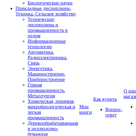
Биологические науки
Прикладные дисциплины.
Техника. Сельское хозяйство
Технические
дисциплины и
промышленность в
целом
Информационные
технологии
Автоматика.
Радиоэлектроника.
Связь
Энергетика.
Машиностроение.
Приборостроение
Горная
промышленность.
О на
Металлургия
магаз
Как купить
Химическая, пищевая,
микробиологическая и
Мои
Вопрос-
легкая
книги
ответ
промышленность
Деревообрабатывающая
и целлюлозно-
бумажная