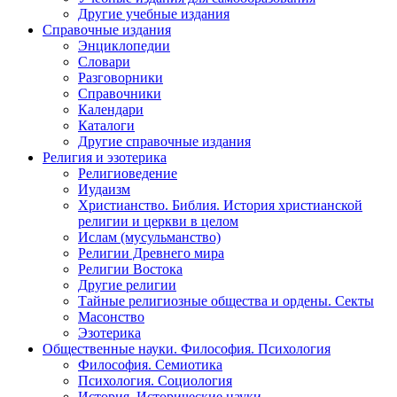
Другие учебные издания
Справочные издания
Энциклопедии
Словари
Разговорники
Справочники
Календари
Каталоги
Другие справочные издания
Религия и эзотерика
Религиоведение
Иудаизм
Христианство. Библия. История христианской
религии и церкви в целом
Ислам (мусульманство)
Религии Древнего мира
Религии Востока
Другие религии
Тайные религиозные общества и ордены. Секты
Масонство
Эзотерика
Общественные науки. Философия. Психология
Философия. Семиотика
Психология. Социология
История. Исторические науки