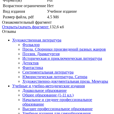
Формат(ы)
Pdf
Возрастное ограничение
Нет
Вид издания
Учебное издание
Размер файла, pdf
4.5 Mб
Ознакомительный фрагмент
Открыть/скачать фрагмент
132,6 кб
Отзывы
Художественная литература
Фольклор
Проза. Сборники произведений разных жанров
Поэзия. Драматургия
Историческая и приключенческая литература
Детектив
Фантастика
Сентиментальная литература
Юмористическая литература. Сатира
Художественно-документальная проза. Мемуары
Учебные и учебно-методические издания
Дошкольное образование
Общее образование (1-11 кл.)
Начальное и среднее профессиональное
образование
Высшее профессиональное образование
Учебные издания для самообразования