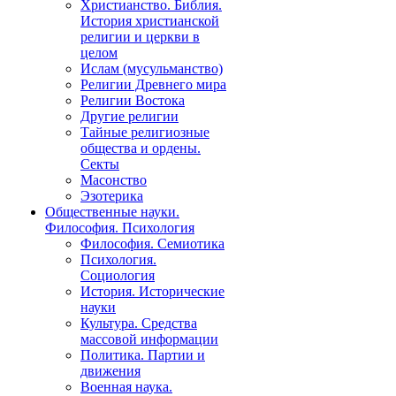
Христианство. Библия.
История христианской
религии и церкви в
целом
Ислам (мусульманство)
Религии Древнего мира
Религии Востока
Другие религии
Тайные религиозные
общества и ордены.
Секты
Масонство
Эзотерика
Общественные науки.
Философия. Психология
Философия. Семиотика
Психология.
Социология
История. Исторические
науки
Культура. Средства
массовой информации
Политика. Партии и
движения
Военная наука.