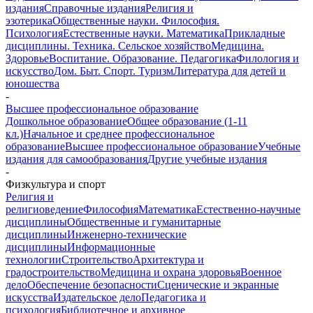
издания
Справочные издания
Религия и
эзотерика
Общественные науки. Философия.
Психология
Естественные науки. Математика
Прикладные
дисциплины. Техника. Сельское хозяйство
Медицина.
Здоровье
Воспитание. Образование. Педагогика
Филология и
искусство
Дом. Быт. Спорт. Туризм
Литература для детей и
юношества
-
Высшее профессиональное образование
Дошкольное образование
Общее образование (1-11
кл.)
Начальное и среднее профессиональное
образование
Высшее профессиональное образование
Учебные
издания для самообразования
Другие учебные издания
-
Физкультура и спорт
Религия и
религиоведение
Философия
Математика
Естественно-научные
дисциплины
Общественные и гуманитарные
дисциплины
Инженерно-технические
дисциплины
Информационные
технологии
Строительство
Архитектура и
градостроительство
Медицина и охрана здоровья
Военное
дело
Обеспечение безопасности
Сценические и экранные
искусства
Издательское дело
Педагогика и
психология
Библиотечное и архивное