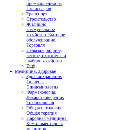
промышленность.
Полиграфия
Транспорт
Строительство
Жилищно-
коммунальное
хозяйство. Бытовое
обслуживание.
Торговля
Сельское, водное,
лесное, охотничье и
рыбное хозяйство
Ещё
Медицина. Здоровье
Здравоохранение.
Гигиена.
Эпидемиология
Фармакология.
Лекарствоведение.
Токсикология
Общая патология.
Общая терапия
Народная медицина.
Комплиментарная
медицина