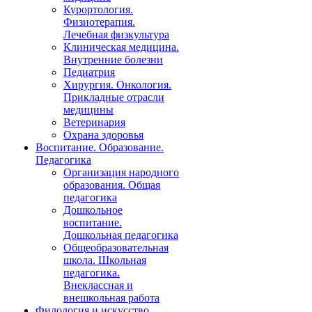
Курортология.
Физиотерапия.
Лечебная физкультура
Клиническая медицина.
Внутренние болезни
Педиатрия
Хирургия. Онкология.
Прикладные отрасли
медицины
Ветеринария
Охрана здоровья
Воспитание. Образование.
Педагогика
Организация народного
образования. Общая
педагогика
Дошкольное
воспитание.
Дошкольная педагогика
Общеобразовательная
школа. Школьная
педагогика.
Внеклассная и
внешкольная работа
Филология и искусство