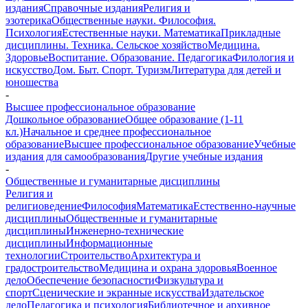
издания
Справочные издания
Религия и
эзотерика
Общественные науки. Философия.
Психология
Естественные науки. Математика
Прикладные
дисциплины. Техника. Сельское хозяйство
Медицина.
Здоровье
Воспитание. Образование. Педагогика
Филология и
искусство
Дом. Быт. Спорт. Туризм
Литература для детей и
юношества
-
Высшее профессиональное образование
Дошкольное образование
Общее образование (1-11
кл.)
Начальное и среднее профессиональное
образование
Высшее профессиональное образование
Учебные
издания для самообразования
Другие учебные издания
-
Общественные и гуманитарные дисциплины
Религия и
религиоведение
Философия
Математика
Естественно-научные
дисциплины
Общественные и гуманитарные
дисциплины
Инженерно-технические
дисциплины
Информационные
технологии
Строительство
Архитектура и
градостроительство
Медицина и охрана здоровья
Военное
дело
Обеспечение безопасности
Физкультура и
спорт
Сценические и экранные искусства
Издательское
дело
Педагогика и психология
Библиотечное и архивное