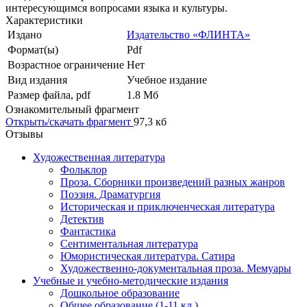
интересующимся вопросами языка и культуры.
Характеристики
Издано
Издательство «ФЛИНТА»
Формат(ы)
Pdf
Возрастное ограничение
Нет
Вид издания
Учебное издание
Размер файла, pdf
1.8 Mб
Ознакомительный фрагмент
Открыть/скачать фрагмент
97,3 кб
Отзывы
Художественная литература
Фольклор
Проза. Сборники произведений разных жанров
Поэзия. Драматургия
Историческая и приключенческая литература
Детектив
Фантастика
Сентиментальная литература
Юмористическая литература. Сатира
Художественно-документальная проза. Мемуары
Учебные и учебно-методические издания
Дошкольное образование
Общее образование (1-11 кл.)