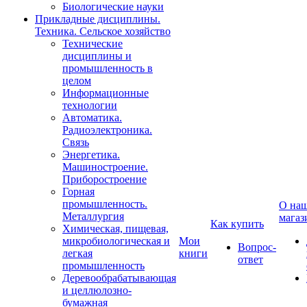
Биологические науки
Прикладные дисциплины.
Техника. Сельское хозяйство
Технические
дисциплины и
промышленность в
целом
Информационные
технологии
Автоматика.
Радиоэлектроника.
Связь
Энергетика.
Машиностроение.
Приборостроение
Горная
промышленность.
О на
Металлургия
магаз
Как купить
Химическая, пищевая,
микробиологическая и
Мои
Вопрос-
легкая
книги
ответ
промышленность
Деревообрабатывающая
и целлюлозно-
бумажная