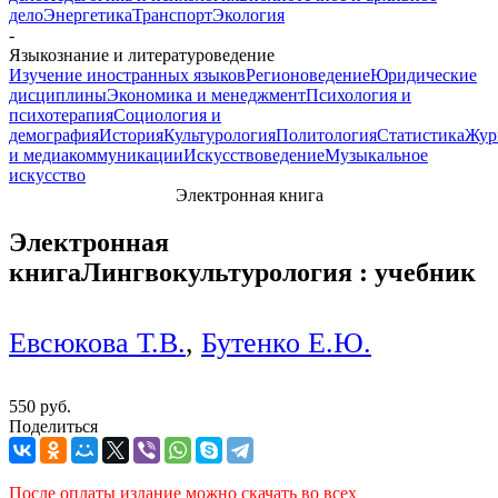
дело
Энергетика
Транспорт
Экология
-
Языкознание и литературоведение
Изучение иностранных языков
Регионоведение
Юридические
дисциплины
Экономика и менеджмент
Психология и
психотерапия
Социология и
демография
История
Культурология
Политология
Статистика
Жур
и медиакоммуникации
Искусствоведение
Музыкальное
искусство
Электронная книга
Электронная
книга
Лингвокультурология : учебник
Евсюкова Т.В.
,
Бутенко Е.Ю.
550 руб.
Поделиться
После оплаты издание можно скачать во всех