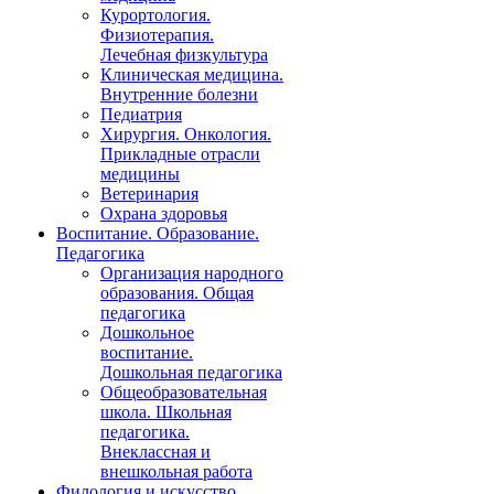
Курортология.
Физиотерапия.
Лечебная физкультура
Клиническая медицина.
Внутренние болезни
Педиатрия
Хирургия. Онкология.
Прикладные отрасли
медицины
Ветеринария
Охрана здоровья
Воспитание. Образование.
Педагогика
Организация народного
образования. Общая
педагогика
Дошкольное
воспитание.
Дошкольная педагогика
Общеобразовательная
школа. Школьная
педагогика.
Внеклассная и
внешкольная работа
Филология и искусство