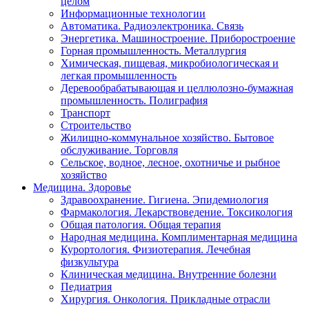
целом
Информационные технологии
Автоматика. Радиоэлектроника. Связь
Энергетика. Машиностроение. Приборостроение
Горная промышленность. Металлургия
Химическая, пищевая, микробиологическая и
легкая промышленность
Деревообрабатывающая и целлюлозно-бумажная
промышленность. Полиграфия
Транспорт
Строительство
Жилищно-коммунальное хозяйство. Бытовое
обслуживание. Торговля
Сельское, водное, лесное, охотничье и рыбное
хозяйство
Медицина. Здоровье
Здравоохранение. Гигиена. Эпидемиология
Фармакология. Лекарствоведение. Токсикология
Общая патология. Общая терапия
Народная медицина. Комплиментарная медицина
Курортология. Физиотерапия. Лечебная
физкультура
Клиническая медицина. Внутренние болезни
Педиатрия
Хирургия. Онкология. Прикладные отрасли