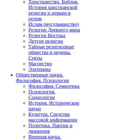
Христианство. Библия.
История христианской
религии и церкви в
целом
Ислам (мусульманство)
Религии Древнего мира
Религии Востока
Другие религии
Тайные религиозные
общества и ордены.
Секты
Масонство
Эзотерика
Общественные науки.
Философия. Психология
Философия. Семиотика
Психология.
Социология
История. Исторические
науки
Культура. Средства
массовой информации
Политика. Партии и
движения
Военная наука.