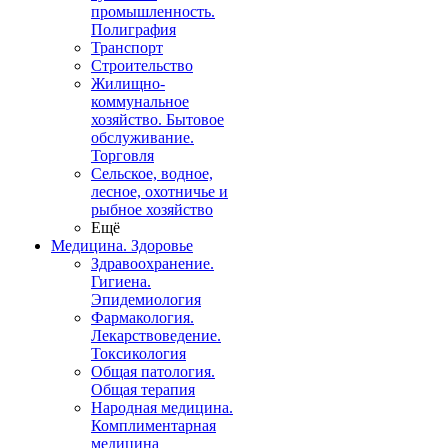
промышленность.
Полиграфия
Транспорт
Строительство
Жилищно-
коммунальное
хозяйство. Бытовое
обслуживание.
Торговля
Сельское, водное,
лесное, охотничье и
рыбное хозяйство
Ещё
Медицина. Здоровье
Здравоохранение.
Гигиена.
Эпидемиология
Фармакология.
Лекарствоведение.
Токсикология
Общая патология.
Общая терапия
Народная медицина.
Комплиментарная
медицина