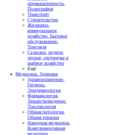
промышленность.
Полиграфия
Транспорт
Строительство
Жилищно-
коммунальное
хозяйство. Бытовое
обслуживание.
Торговля
Сельское, водное,
лесное, охотничье и
рыбное хозяйство
Ещё
Медицина. Здоровье
Здравоохранение.
Гигиена.
Эпидемиология
Фармакология.
Лекарствоведение.
Токсикология
Общая патология.
Общая терапия
Народная медицина.
Комплиментарная
медицина