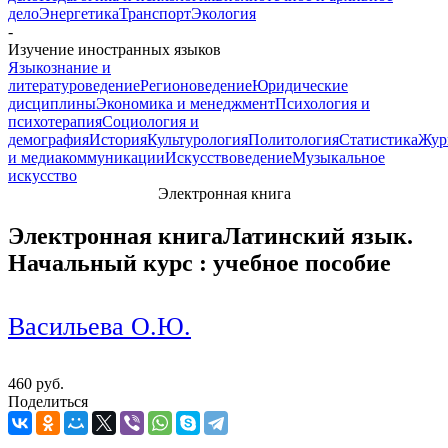
дело
Энергетика
Транспорт
Экология
-
Изучение иностранных языков
Языкознание и
литературоведение
Регионоведение
Юридические
дисциплины
Экономика и менеджмент
Психология и
психотерапия
Социология и
демография
История
Культурология
Политология
Статистика
Жур
и медиакоммуникации
Искусствоведение
Музыкальное
искусство
Электронная книга
Электронная книга
Латинский язык.
Начальный курс : учебное пособие
Васильева О.Ю.
460 руб.
Поделиться