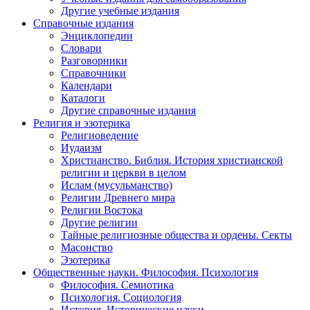
Другие учебные издания
Справочные издания
Энциклопедии
Словари
Разговорники
Справочники
Календари
Каталоги
Другие справочные издания
Религия и эзотерика
Религиоведение
Иудаизм
Христианство. Библия. История христианской
религии и церкви в целом
Ислам (мусульманство)
Религии Древнего мира
Религии Востока
Другие религии
Тайные религиозные общества и ордены. Секты
Масонство
Эзотерика
Общественные науки. Философия. Психология
Философия. Семиотика
Психология. Социология
История. Исторические науки