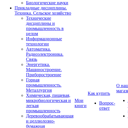
Биологические науки
Прикладные дисциплины.
Техника. Сельское хозяйство
Технические
дисциплины и
промышленность в
целом
Информационные
технологии
Автоматика.
Радиоэлектроника.
Связь
Энергетика.
Машиностроение.
Приборостроение
Горная
промышленность.
О на
Металлургия
магаз
Как купить
Химическая, пищевая,
микробиологическая и
Мои
Вопрос-
легкая
книги
ответ
промышленность
Деревообрабатывающая
и целлюлозно-
бумажная