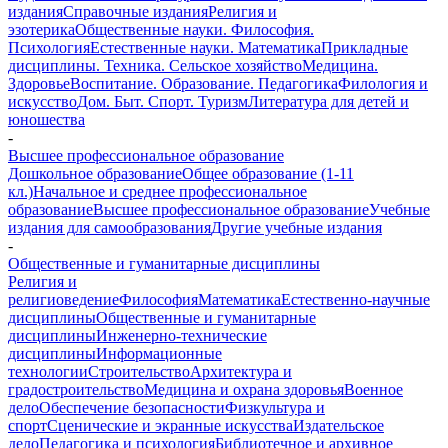
издания
Справочные издания
Религия и
эзотерика
Общественные науки. Философия.
Психология
Естественные науки. Математика
Прикладные
дисциплины. Техника. Сельское хозяйство
Медицина.
Здоровье
Воспитание. Образование. Педагогика
Филология и
искусство
Дом. Быт. Спорт. Туризм
Литература для детей и
юношества
-
Высшее профессиональное образование
Дошкольное образование
Общее образование (1-11
кл.)
Начальное и среднее профессиональное
образование
Высшее профессиональное образование
Учебные
издания для самообразования
Другие учебные издания
-
Общественные и гуманитарные дисциплины
Религия и
религиоведение
Философия
Математика
Естественно-научные
дисциплины
Общественные и гуманитарные
дисциплины
Инженерно-технические
дисциплины
Информационные
технологии
Строительство
Архитектура и
градостроительство
Медицина и охрана здоровья
Военное
дело
Обеспечение безопасности
Физкультура и
спорт
Сценические и экранные искусства
Издательское
дело
Педагогика и психология
Библиотечное и архивное