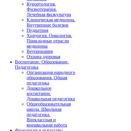
Курортология.
Физиотерапия.
Лечебная физкультура
Клиническая медицина.
Внутренние болезни
Педиатрия
Хирургия. Онкология.
Прикладные отрасли
медицины
Ветеринария
Охрана здоровья
Воспитание. Образование.
Педагогика
Организация народного
образования. Общая
педагогика
Дошкольное
воспитание.
Дошкольная педагогика
Общеобразовательная
школа. Школьная
педагогика.
Внеклассная и
внешкольная работа
Филология и искусство