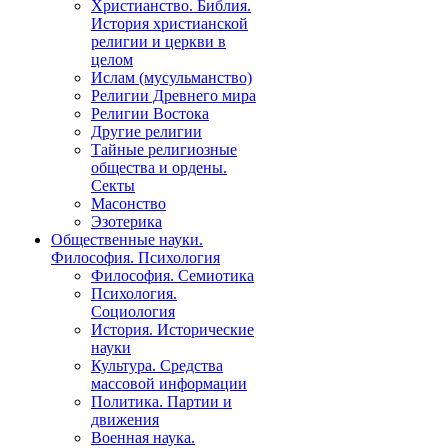
Христианство. Библия.
История христианской
религии и церкви в
целом
Ислам (мусульманство)
Религии Древнего мира
Религии Востока
Другие религии
Тайные религиозные
общества и ордены.
Секты
Масонство
Эзотерика
Общественные науки.
Философия. Психология
Философия. Семиотика
Психология.
Социология
История. Исторические
науки
Культура. Средства
массовой информации
Политика. Партии и
движения
Военная наука.