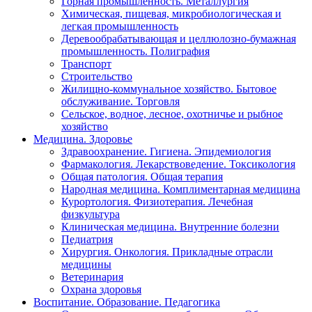
Горная промышленность. Металлургия
Химическая, пищевая, микробиологическая и
легкая промышленность
Деревообрабатывающая и целлюлозно-бумажная
промышленность. Полиграфия
Транспорт
Строительство
Жилищно-коммунальное хозяйство. Бытовое
обслуживание. Торговля
Сельское, водное, лесное, охотничье и рыбное
хозяйство
Медицина. Здоровье
Здравоохранение. Гигиена. Эпидемиология
Фармакология. Лекарствоведение. Токсикология
Общая патология. Общая терапия
Народная медицина. Комплиментарная медицина
Курортология. Физиотерапия. Лечебная
физкультура
Клиническая медицина. Внутренние болезни
Педиатрия
Хирургия. Онкология. Прикладные отрасли
медицины
Ветеринария
Охрана здоровья
Воспитание. Образование. Педагогика