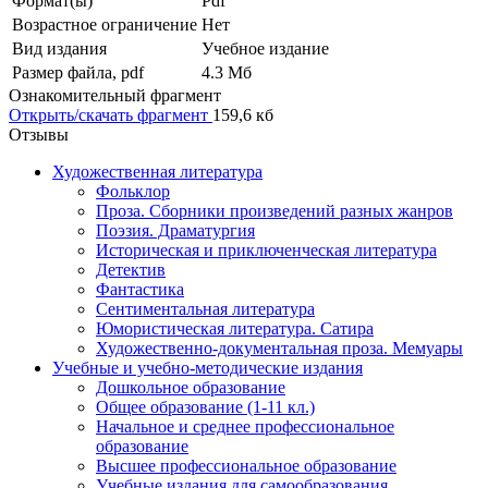
Формат(ы)
Pdf
Возрастное ограничение
Нет
Вид издания
Учебное издание
Размер файла, pdf
4.3 Mб
Ознакомительный фрагмент
Открыть/скачать фрагмент
159,6 кб
Отзывы
Художественная литература
Фольклор
Проза. Сборники произведений разных жанров
Поэзия. Драматургия
Историческая и приключенческая литература
Детектив
Фантастика
Сентиментальная литература
Юмористическая литература. Сатира
Художественно-документальная проза. Мемуары
Учебные и учебно-методические издания
Дошкольное образование
Общее образование (1-11 кл.)
Начальное и среднее профессиональное
образование
Высшее профессиональное образование
Учебные издания для самообразования