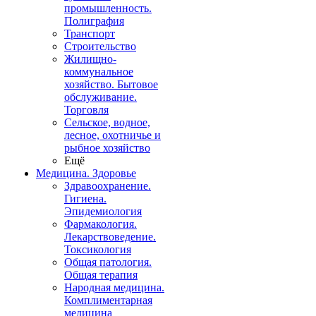
промышленность.
Полиграфия
Транспорт
Строительство
Жилищно-
коммунальное
хозяйство. Бытовое
обслуживание.
Торговля
Сельское, водное,
лесное, охотничье и
рыбное хозяйство
Ещё
Медицина. Здоровье
Здравоохранение.
Гигиена.
Эпидемиология
Фармакология.
Лекарствоведение.
Токсикология
Общая патология.
Общая терапия
Народная медицина.
Комплиментарная
медицина