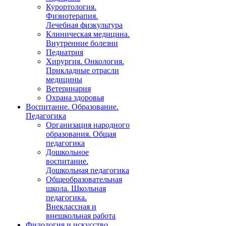
Курортология.
Физиотерапия.
Лечебная физкультура
Клиническая медицина.
Внутренние болезни
Педиатрия
Хирургия. Онкология.
Прикладные отрасли
медицины
Ветеринария
Охрана здоровья
Воспитание. Образование.
Педагогика
Организация народного
образования. Общая
педагогика
Дошкольное
воспитание.
Дошкольная педагогика
Общеобразовательная
школа. Школьная
педагогика.
Внеклассная и
внешкольная работа
Филология и искусство