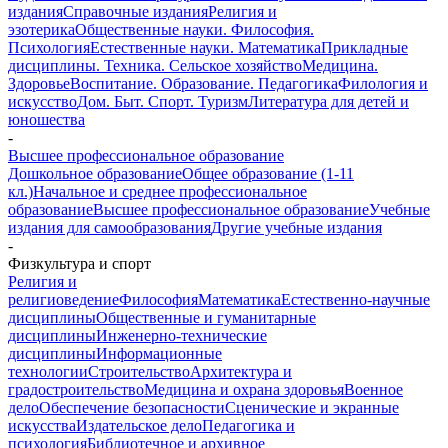
издания
Справочные издания
Религия и
эзотерика
Общественные науки. Философия.
Психология
Естественные науки. Математика
Прикладные
дисциплины. Техника. Сельское хозяйство
Медицина.
Здоровье
Воспитание. Образование. Педагогика
Филология и
искусство
Дом. Быт. Спорт. Туризм
Литература для детей и
юношества
-
Высшее профессиональное образование
Дошкольное образование
Общее образование (1-11
кл.)
Начальное и среднее профессиональное
образование
Высшее профессиональное образование
Учебные
издания для самообразования
Другие учебные издания
-
Физкультура и спорт
Религия и
религиоведение
Философия
Математика
Естественно-научные
дисциплины
Общественные и гуманитарные
дисциплины
Инженерно-технические
дисциплины
Информационные
технологии
Строительство
Архитектура и
градостроительство
Медицина и охрана здоровья
Военное
дело
Обеспечение безопасности
Сценические и экранные
искусства
Издательское дело
Педагогика и
психология
Библиотечное и архивное