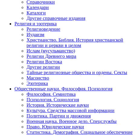
Справочники
Календари
Каталоги
Другие справочные издания
Религия и эзотерика
Религиоведение
Иудаизм
Христианство. Библия. История христианской
религии и церкви в целом
Ислам (мусульманство)
Религии Древнего мира
Религии Востока
Другие религии
Тайные религиозные общества и ордены. Секты
Масонство
Эзотерика
Общественные науки. Философия. Психология
Философия. Семиотика
Психология. Социология
История. Исторические науки
Культура. Средства массовой информации
Политика. Партии и движения
Военная наука. Военное дело. Спецслужбы
Право. Юридические науки
Статистика. Демография. Социальное обеспечение