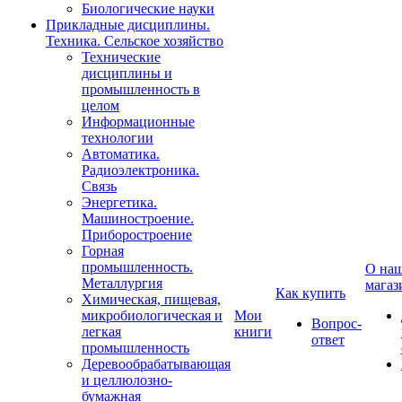
Биологические науки
Прикладные дисциплины.
Техника. Сельское хозяйство
Технические
дисциплины и
промышленность в
целом
Информационные
технологии
Автоматика.
Радиоэлектроника.
Связь
Энергетика.
Машиностроение.
Приборостроение
Горная
промышленность.
О на
Металлургия
магаз
Как купить
Химическая, пищевая,
микробиологическая и
Мои
Вопрос-
легкая
книги
ответ
промышленность
Деревообрабатывающая
и целлюлозно-
бумажная