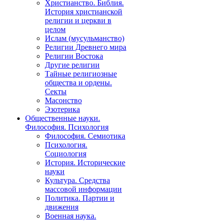
Христианство. Библия.
История христианской
религии и церкви в
целом
Ислам (мусульманство)
Религии Древнего мира
Религии Востока
Другие религии
Тайные религиозные
общества и ордены.
Секты
Масонство
Эзотерика
Общественные науки.
Философия. Психология
Философия. Семиотика
Психология.
Социология
История. Исторические
науки
Культура. Средства
массовой информации
Политика. Партии и
движения
Военная наука.