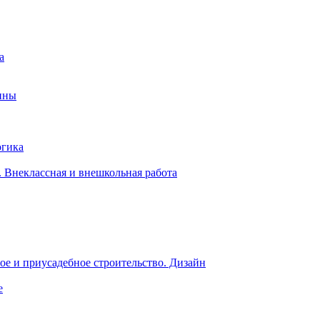
а
ины
огика
 Внеклассная и внешкольная работа
е и приусадебное строительство. Дизайн
е