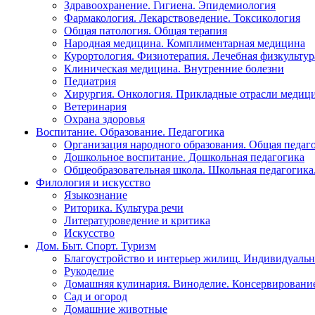
Здравоохранение. Гигиена. Эпидемиология
Фармакология. Лекарствоведение. Токсикология
Общая патология. Общая терапия
Народная медицина. Комплиментарная медицина
Курортология. Физиотерапия. Лечебная физкультур
Клиническая медицина. Внутренние болезни
Педиатрия
Хирургия. Онкология. Прикладные отрасли медиц
Ветеринария
Охрана здоровья
Воспитание. Образование. Педагогика
Организация народного образования. Общая педаг
Дошкольное воспитание. Дошкольная педагогика
Общеобразовательная школа. Школьная педагогика.
Филология и искусство
Языкознание
Риторика. Культура речи
Литературоведение и критика
Искусство
Дом. Быт. Спорт. Туризм
Благоустройство и интерьер жилищ. Индивидуально
Рукоделие
Домашняя кулинария. Виноделие. Консервировани
Сад и огород
Домашние животные