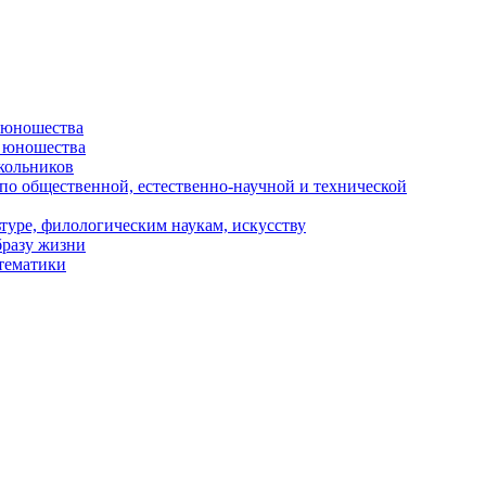
и юношества
и юношества
кольников
 по общественной, естественно-научной и технической
туре, филологическим наукам, искусству
бразу жизни
 тематики