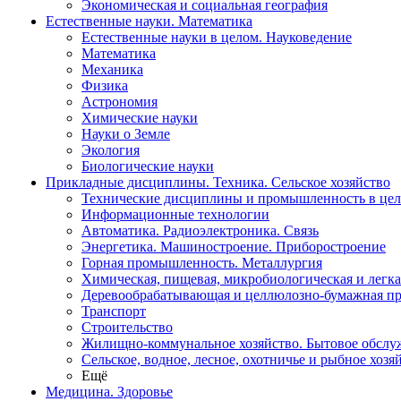
Экономическая и социальная география
Естественные науки. Математика
Естественные науки в целом. Науковедение
Математика
Механика
Физика
Астрономия
Химические науки
Науки о Земле
Экология
Биологические науки
Прикладные дисциплины. Техника. Сельское хозяйство
Технические дисциплины и промышленность в це
Информационные технологии
Автоматика. Радиоэлектроника. Связь
Энергетика. Машиностроение. Приборостроение
Горная промышленность. Металлургия
Химическая, пищевая, микробиологическая и легк
Деревообрабатывающая и целлюлозно-бумажная п
Транспорт
Строительство
Жилищно-коммунальное хозяйство. Бытовое обслу
Сельское, водное, лесное, охотничье и рыбное хозя
Ещё
Медицина. Здоровье