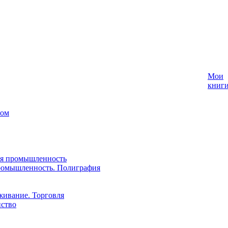
Мои
книг
лом
ая промышленность
ромышленность. Полиграфия
живание. Торговля
йство