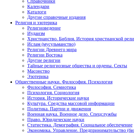
Справочники
Календари
Каталоги
Другие справочные издания
Религия и эзотерика
Религиоведение
Иудаизм
Христианство. Библия. История христианской рели
Ислам (мусульманство)
Религии Древнего мира
Религии Востока
Другие религии
Тайные религиозные общества и ордены. Секты
Масонство
Эзотерика
Общественные науки. Философия. Психология
Философия. Семиотика
Психология. Социология
История. Исторические науки
Культура. Средства массовой информации
Политика. Партии и движения
Военная наука. Военное дело. Спецслужбы
Право. Юридические науки
Статистика. Демография. Социальное обеспечение
Экономика. Управление. Предпринимательство (би