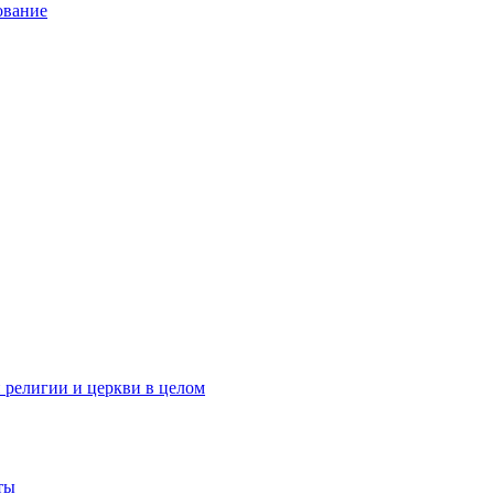
ование
 религии и церкви в целом
ты