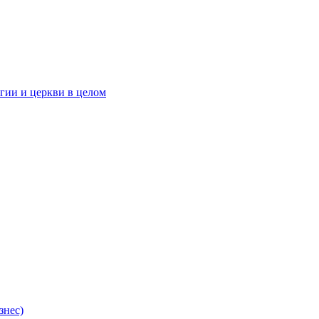
гии и церкви в целом
знес)