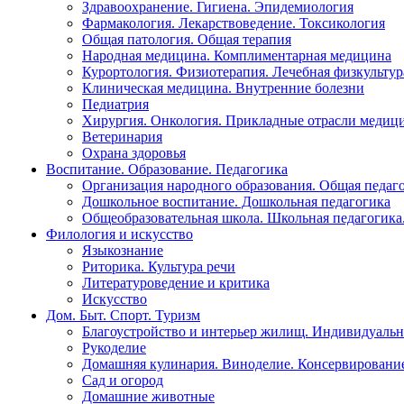
Здравоохранение. Гигиена. Эпидемиология
Фармакология. Лекарствоведение. Токсикология
Общая патология. Общая терапия
Народная медицина. Комплиментарная медицина
Курортология. Физиотерапия. Лечебная физкультур
Клиническая медицина. Внутренние болезни
Педиатрия
Хирургия. Онкология. Прикладные отрасли медиц
Ветеринария
Охрана здоровья
Воспитание. Образование. Педагогика
Организация народного образования. Общая педаг
Дошкольное воспитание. Дошкольная педагогика
Общеобразовательная школа. Школьная педагогика.
Филология и искусство
Языкознание
Риторика. Культура речи
Литературоведение и критика
Искусство
Дом. Быт. Спорт. Туризм
Благоустройство и интерьер жилищ. Индивидуально
Рукоделие
Домашняя кулинария. Виноделие. Консервировани
Сад и огород
Домашние животные