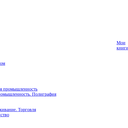
Мои
книг
лом
ая промышленность
ромышленность. Полиграфия
живание. Торговля
йство