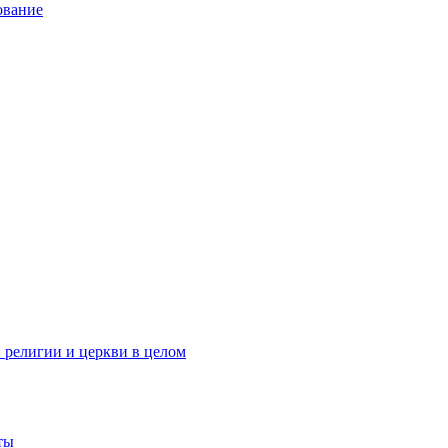
ование
 религии и церкви в целом
ты