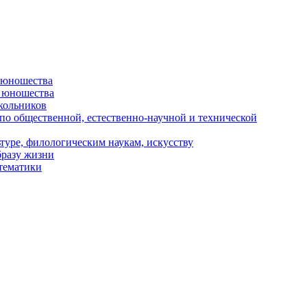
и юношества
и юношества
кольников
 по общественной, естественно-научной и технической
туре, филологическим наукам, искусству
бразу жизни
 тематики