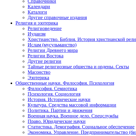
Справочники
Календари
Каталоги
Другие справочные издания
Религия и эзотерика
Религиоведение
Иудаизм
Христианство. Библия. История христианской рели
Ислам (мусульманство)
Религии Древнего мира
Религии Востока
Другие религии
Тайные религиозные общества и ордены. Секты
Масонство
Эзотерика
Общественные науки. Философия. Психология
Философия. Семиотика
Психология. Социология
История. Исторические науки
Культура. Средства массовой информации
Политика. Партии и движения
Военная наука. Военное дело. Спецслужбы
Право. Юридические науки
Статистика. Демография. Социальное обеспечение
Экономика. Управление. Предпринимательство (би