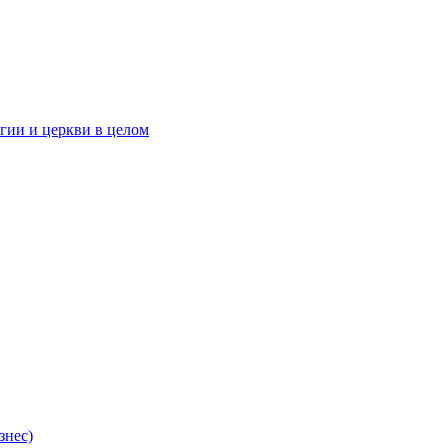
гии и церкви в целом
знес)