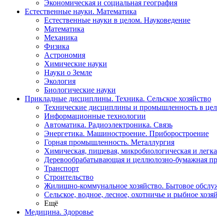
Экономическая и социальная география
Естественные науки. Математика
Естественные науки в целом. Науковедение
Математика
Механика
Физика
Астрономия
Химические науки
Науки о Земле
Экология
Биологические науки
Прикладные дисциплины. Техника. Сельское хозяйство
Технические дисциплины и промышленность в це
Информационные технологии
Автоматика. Радиоэлектроника. Связь
Энергетика. Машиностроение. Приборостроение
Горная промышленность. Металлургия
Химическая, пищевая, микробиологическая и легк
Деревообрабатывающая и целлюлозно-бумажная п
Транспорт
Строительство
Жилищно-коммунальное хозяйство. Бытовое обслу
Сельское, водное, лесное, охотничье и рыбное хозя
Ещё
Медицина. Здоровье