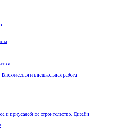
а
ины
огика
 Внеклассная и внешкольная работа
е и приусадебное строительство. Дизайн
е