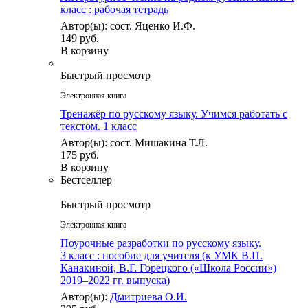
класс : рабочая тетрадь
Автор(ы): сост. Яценко И.Ф.
149 руб.
В корзину
Быстрый просмотр
Электронная книга
Тренажёр по русскому языку. Учимся работать с
текстом. 1 класс
Автор(ы): сост. Мишакина Т.Л.
175 руб.
В корзину
Бестселлер
Быстрый просмотр
Электронная книга
Поурочные разработки по русскому языку.
3 класс : пособие для учителя (к УМК В.П.
Канакиной, В.Г. Горецкого («Школа России»)
2019–2022 гг. выпуска)
Автор(ы):
Дмитриева О.И.