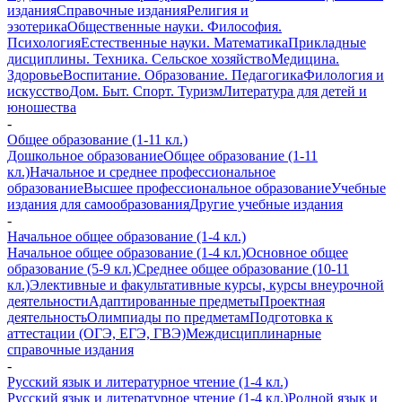
издания
Справочные издания
Религия и
эзотерика
Общественные науки. Философия.
Психология
Естественные науки. Математика
Прикладные
дисциплины. Техника. Сельское хозяйство
Медицина.
Здоровье
Воспитание. Образование. Педагогика
Филология и
искусство
Дом. Быт. Спорт. Туризм
Литература для детей и
юношества
-
Общее образование (1-11 кл.)
Дошкольное образование
Общее образование (1-11
кл.)
Начальное и среднее профессиональное
образование
Высшее профессиональное образование
Учебные
издания для самообразования
Другие учебные издания
-
Начальное общее образование (1-4 кл.)
Начальное общее образование (1-4 кл.)
Основное общее
образование (5-9 кл.)
Среднее общее образование (10-11
кл.)
Элективные и факультативные курсы, курсы внеурочной
деятельности
Адаптированные предметы
Проектная
деятельность
Олимпиады по предметам
Подготовка к
аттестации (ОГЭ, ЕГЭ, ГВЭ)
Междисциплинарные
справочные издания
-
Русский язык и литературное чтение (1-4 кл.)
Русский язык и литературное чтение (1-4 кл.)
Родной язык и