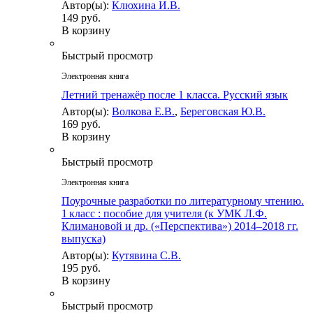
Автор(ы):
Клюхина И.В.
149 руб.
В корзину
Быстрый просмотр
Электронная книга
Летний тренажёр после 1 класса. Русский язык
Автор(ы):
Волкова Е.В.
,
Береговская Ю.В.
169 руб.
В корзину
Быстрый просмотр
Электронная книга
Поурочные разработки по литературному чтению.
1 класс : пособие для учителя (к УМК Л.Ф.
Климановой и др. («Перспектива») 2014–2018 гг.
выпуска)
Автор(ы):
Кутявина С.В.
195 руб.
В корзину
Быстрый просмотр