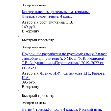
Электронная книга
Контрольно-измерительные материалы.
Литературное чтение. 4 класс
Автор(ы): сост. Кутявина С.В.
149 руб.
В корзину
Быстрый просмотр
Электронная книга
Поурочные разработки по русскому языку. 2 класс
: пособие для учителя (к УМК Л.Ф. Климановой,
Т.В. Бабушкиной («Перспектива») 2019–2022 гг.
выпуска)
Автор(ы):
Яценко И.Ф.
,
Ситникова Т.Н.
,
Рылова
Н.А.
395 руб.
В корзину
Быстрый просмотр
Электронная книга
Летний тренажёр после 4 класса. Русский язык