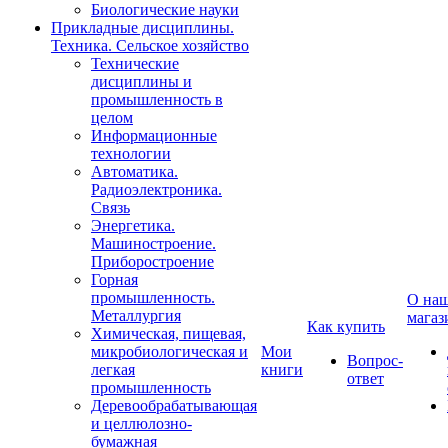
Биологические науки
Прикладные дисциплины.
Техника. Сельское хозяйство
Технические
дисциплины и
промышленность в
целом
Информационные
технологии
Автоматика.
Радиоэлектроника.
Связь
Энергетика.
Машиностроение.
Приборостроение
Горная
промышленность.
О на
Металлургия
магаз
Как купить
Химическая, пищевая,
микробиологическая и
Мои
Вопрос-
легкая
книги
ответ
промышленность
Деревообрабатывающая
и целлюлозно-
бумажная