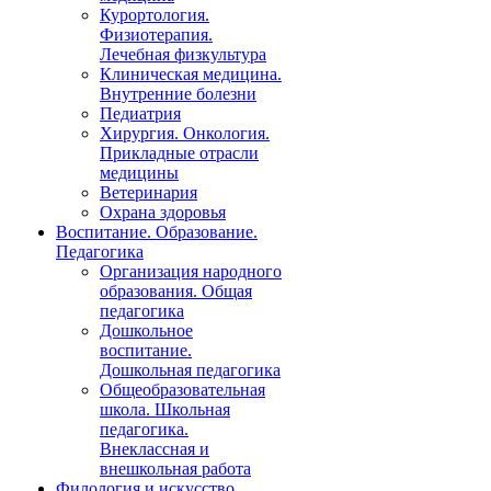
Курортология.
Физиотерапия.
Лечебная физкультура
Клиническая медицина.
Внутренние болезни
Педиатрия
Хирургия. Онкология.
Прикладные отрасли
медицины
Ветеринария
Охрана здоровья
Воспитание. Образование.
Педагогика
Организация народного
образования. Общая
педагогика
Дошкольное
воспитание.
Дошкольная педагогика
Общеобразовательная
школа. Школьная
педагогика.
Внеклассная и
внешкольная работа
Филология и искусство