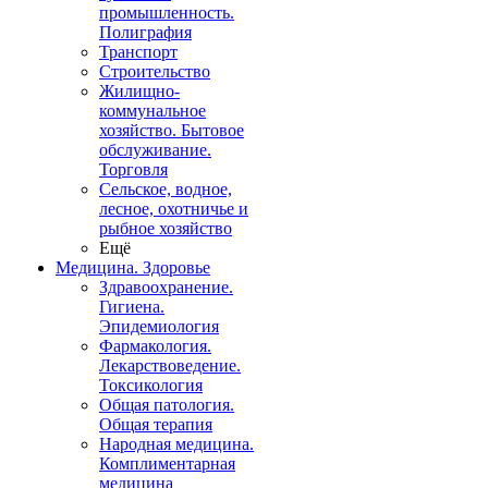
промышленность.
Полиграфия
Транспорт
Строительство
Жилищно-
коммунальное
хозяйство. Бытовое
обслуживание.
Торговля
Сельское, водное,
лесное, охотничье и
рыбное хозяйство
Ещё
Медицина. Здоровье
Здравоохранение.
Гигиена.
Эпидемиология
Фармакология.
Лекарствоведение.
Токсикология
Общая патология.
Общая терапия
Народная медицина.
Комплиментарная
медицина