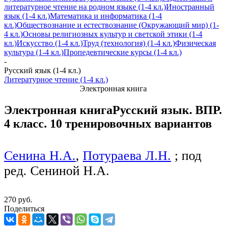
литературное чтение на родном языке (1-4 кл.)
Иностранный
язык (1-4 кл.)
Математика и информатика (1-4
кл.)
Обществознание и естествознание (Окружающий мир) (1-
4 кл.)
Основы религиозных культур и светской этики (1-4
кл.)
Искусство (1-4 кл.)
Труд (технология) (1-4 кл.)
Физическая
культура (1-4 кл.)
Пропедевтические курсы (1-4 кл.)
-
Русский язык (1-4 кл.)
Литературное чтение (1-4 кл.)
Электронная книга
Электронная книга
Русский язык. ВПР.
4 класс. 10 тренировочных вариантов
Сенина Н.А.
,
Потураева Л.Н.
; под
ред. Сениной Н.А.
270 руб.
Поделиться