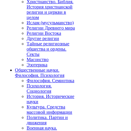
Христианство. Библия.
История христианской
религии и церкви в
целом
Ислам (мусульманство)
Религии Древнего мира
Религии Востока
Другие религии
Тайные религиозные
общества и ордены.
Секты
Масонство
Эзотерика
Общественные науки.
Философия. Психология
Философия. Семиотика
Психология.
Социология
История. Исторические
науки
Культура. Средства
массовой информации
Политика. Партии и
движения
Военная наука.