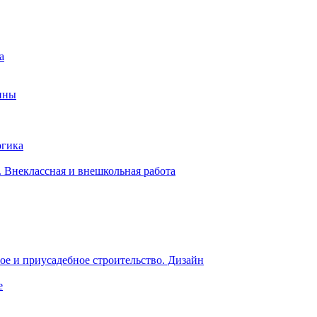
а
ины
огика
 Внеклассная и внешкольная работа
е и приусадебное строительство. Дизайн
е