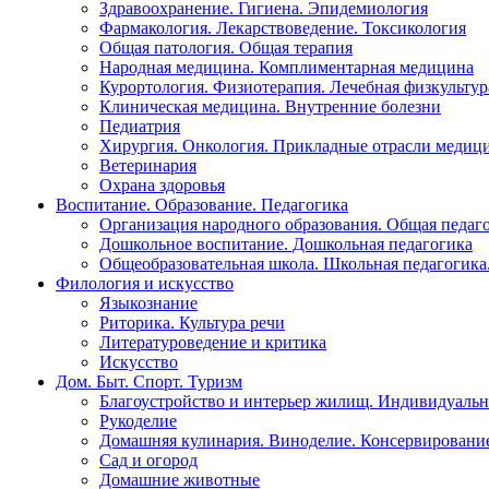
Здравоохранение. Гигиена. Эпидемиология
Фармакология. Лекарствоведение. Токсикология
Общая патология. Общая терапия
Народная медицина. Комплиментарная медицина
Курортология. Физиотерапия. Лечебная физкультур
Клиническая медицина. Внутренние болезни
Педиатрия
Хирургия. Онкология. Прикладные отрасли медиц
Ветеринария
Охрана здоровья
Воспитание. Образование. Педагогика
Организация народного образования. Общая педаг
Дошкольное воспитание. Дошкольная педагогика
Общеобразовательная школа. Школьная педагогика.
Филология и искусство
Языкознание
Риторика. Культура речи
Литературоведение и критика
Искусство
Дом. Быт. Спорт. Туризм
Благоустройство и интерьер жилищ. Индивидуально
Рукоделие
Домашняя кулинария. Виноделие. Консервировани
Сад и огород
Домашние животные