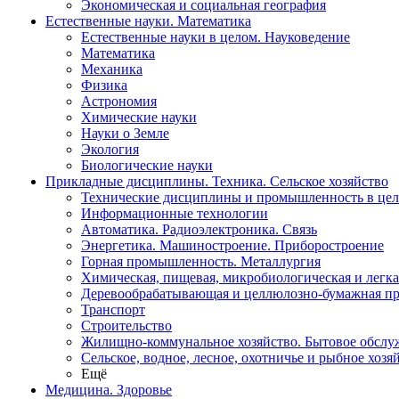
Экономическая и социальная география
Естественные науки. Математика
Естественные науки в целом. Науковедение
Математика
Механика
Физика
Астрономия
Химические науки
Науки о Земле
Экология
Биологические науки
Прикладные дисциплины. Техника. Сельское хозяйство
Технические дисциплины и промышленность в це
Информационные технологии
Автоматика. Радиоэлектроника. Связь
Энергетика. Машиностроение. Приборостроение
Горная промышленность. Металлургия
Химическая, пищевая, микробиологическая и легк
Деревообрабатывающая и целлюлозно-бумажная п
Транспорт
Строительство
Жилищно-коммунальное хозяйство. Бытовое обслу
Сельское, водное, лесное, охотничье и рыбное хозя
Ещё
Медицина. Здоровье