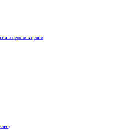
гии и церкви в целом
знес)