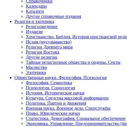
Справочники
Календари
Каталоги
Другие справочные издания
Религия и эзотерика
Религиоведение
Иудаизм
Христианство. Библия. История христианской рели
Ислам (мусульманство)
Религии Древнего мира
Религии Востока
Другие религии
Тайные религиозные общества и ордены. Секты
Масонство
Эзотерика
Общественные науки. Философия. Психология
Философия. Семиотика
Психология. Социология
История. Исторические науки
Культура. Средства массовой информации
Политика. Партии и движения
Военная наука. Военное дело. Спецслужбы
Право. Юридические науки
Статистика. Демография. Социальное обеспечение
Экономика. Управление. Предпринимательство (би