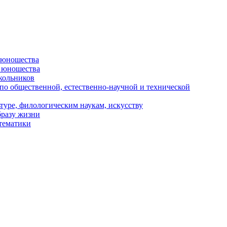
и юношества
и юношества
кольников
 по общественной, естественно-научной и технической
туре, филологическим наукам, искусству
бразу жизни
 тематики