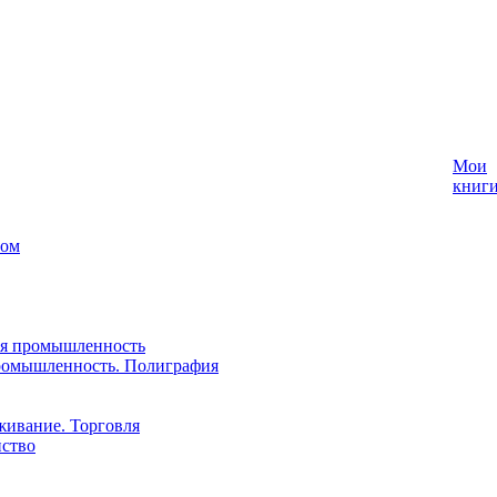
Мои
книг
лом
ая промышленность
ромышленность. Полиграфия
живание. Торговля
йство