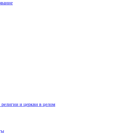
ование
 религии и церкви в целом
ты