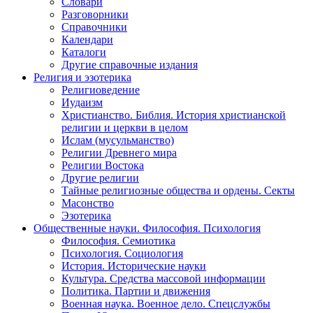
Словари
Разговорники
Справочники
Календари
Каталоги
Другие справочные издания
Религия и эзотерика
Религиоведение
Иудаизм
Христианство. Библия. История христианской
религии и церкви в целом
Ислам (мусульманство)
Религии Древнего мира
Религии Востока
Другие религии
Тайные религиозные общества и ордены. Секты
Масонство
Эзотерика
Общественные науки. Философия. Психология
Философия. Семиотика
Психология. Социология
История. Исторические науки
Культура. Средства массовой информации
Политика. Партии и движения
Военная наука. Военное дело. Спецслужбы