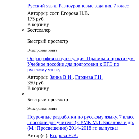
Русский язык. Разноуровневые задания. 7 класс
Автор(ы): сост. Егорова Н.В.
175 руб.
В корзину
Бестселлер
Быстрый просмотр
Электронная книга
Орфография и пунктуация. Правила и практикум.
Учебное пособие для подготовки к ЕГЭ по
русскому языку
Автор(ы):
Заика В.И.
,
Гиржева Г.Н.
350 руб.
В корзину
Быстрый просмотр
Электронная книга
Поурочные разработки по русскому языку. 7 класс
: пособие для учителя (к УМК М.Т. Баранова и др.
(М.: Просвещение) 2014–2018 гг. выпуска)
Автор(ы):
Егорова Н.В.