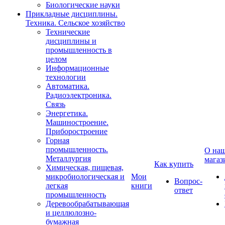
Биологические науки
Прикладные дисциплины.
Техника. Сельское хозяйство
Технические
дисциплины и
промышленность в
целом
Информационные
технологии
Автоматика.
Радиоэлектроника.
Связь
Энергетика.
Машиностроение.
Приборостроение
Горная
промышленность.
О на
Металлургия
магаз
Как купить
Химическая, пищевая,
микробиологическая и
Мои
Вопрос-
легкая
книги
ответ
промышленность
Деревообрабатывающая
и целлюлозно-
бумажная