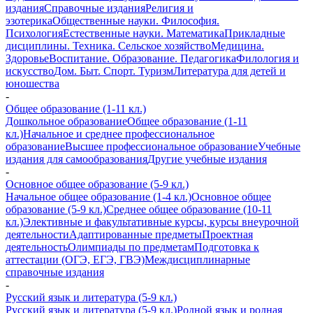
издания
Справочные издания
Религия и
эзотерика
Общественные науки. Философия.
Психология
Естественные науки. Математика
Прикладные
дисциплины. Техника. Сельское хозяйство
Медицина.
Здоровье
Воспитание. Образование. Педагогика
Филология и
искусство
Дом. Быт. Спорт. Туризм
Литература для детей и
юношества
-
Общее образование (1-11 кл.)
Дошкольное образование
Общее образование (1-11
кл.)
Начальное и среднее профессиональное
образование
Высшее профессиональное образование
Учебные
издания для самообразования
Другие учебные издания
-
Основное общее образование (5-9 кл.)
Начальное общее образование (1-4 кл.)
Основное общее
образование (5-9 кл.)
Среднее общее образование (10-11
кл.)
Элективные и факультативные курсы, курсы внеурочной
деятельности
Адаптированные предметы
Проектная
деятельность
Олимпиады по предметам
Подготовка к
аттестации (ОГЭ, ЕГЭ, ГВЭ)
Междисциплинарные
справочные издания
-
Русский язык и литература (5-9 кл.)
Русский язык и литература (5-9 кл.)
Родной язык и родная