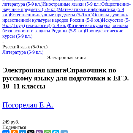
литература (5-9 кл.)
Иностранные языки (5-9 кл.)
Общественно-
научные предметы (5-9 кл.)
Математика и информатика (5-9
кл.)
Естественно-научные предметы (5-9 кл.)
Основы духовно-
нравственной культуры народов России (5-9 кл.)
Искусство (5-
9 кл.)
Труд (технология) (5-9 кл.)
Физическая культура, основы
безопасности и защиты Родины (5-9 кл.)
Пропедевтические
курсы (5-9 кл.)
-
Русский язык (5-9 кл.)
Литература (5-9 кл.)
Электронная книга
Электронная книга
Справочник по
русскому языку для подготовки к ЕГЭ.
10–11 классы
Погорелая Е.А.
249 руб.
Поделиться