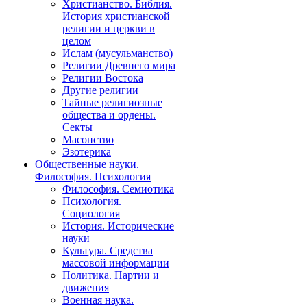
Христианство. Библия.
История христианской
религии и церкви в
целом
Ислам (мусульманство)
Религии Древнего мира
Религии Востока
Другие религии
Тайные религиозные
общества и ордены.
Секты
Масонство
Эзотерика
Общественные науки.
Философия. Психология
Философия. Семиотика
Психология.
Социология
История. Исторические
науки
Культура. Средства
массовой информации
Политика. Партии и
движения
Военная наука.