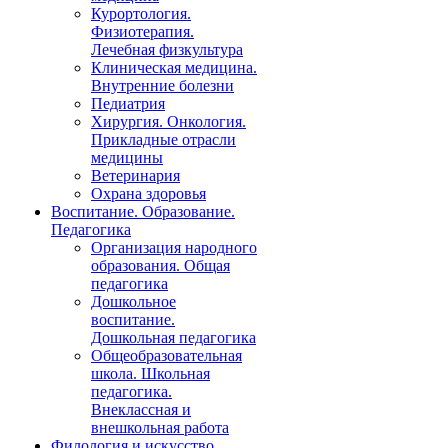
Курортология.
Физиотерапия.
Лечебная физкультура
Клиническая медицина.
Внутренние болезни
Педиатрия
Хирургия. Онкология.
Прикладные отрасли
медицины
Ветеринария
Охрана здоровья
Воспитание. Образование.
Педагогика
Организация народного
образования. Общая
педагогика
Дошкольное
воспитание.
Дошкольная педагогика
Общеобразовательная
школа. Школьная
педагогика.
Внеклассная и
внешкольная работа
Филология и искусство