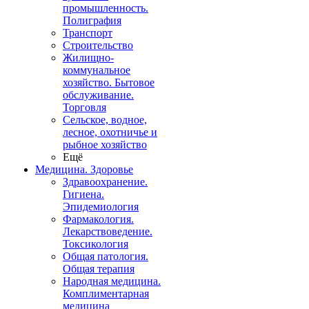
промышленность.
Полиграфия
Транспорт
Строительство
Жилищно-
коммунальное
хозяйство. Бытовое
обслуживание.
Торговля
Сельское, водное,
лесное, охотничье и
рыбное хозяйство
Ещё
Медицина. Здоровье
Здравоохранение.
Гигиена.
Эпидемиология
Фармакология.
Лекарствоведение.
Токсикология
Общая патология.
Общая терапия
Народная медицина.
Комплиментарная
медицина