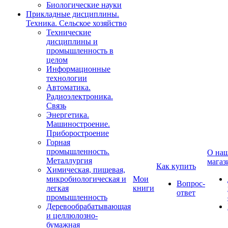
Биологические науки
Прикладные дисциплины.
Техника. Сельское хозяйство
Технические
дисциплины и
промышленность в
целом
Информационные
технологии
Автоматика.
Радиоэлектроника.
Связь
Энергетика.
Машиностроение.
Приборостроение
Горная
промышленность.
О на
Металлургия
магаз
Как купить
Химическая, пищевая,
микробиологическая и
Мои
Вопрос-
легкая
книги
ответ
промышленность
Деревообрабатывающая
и целлюлозно-
бумажная