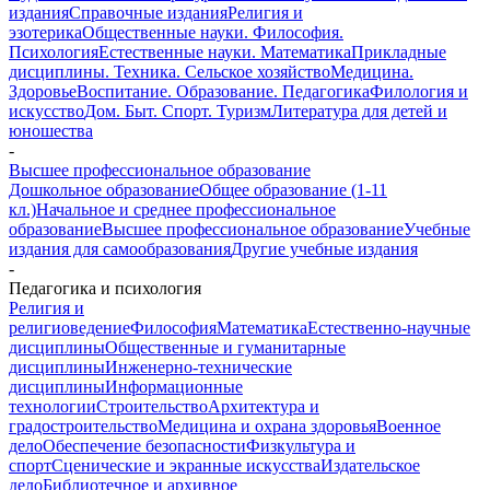
издания
Справочные издания
Религия и
эзотерика
Общественные науки. Философия.
Психология
Естественные науки. Математика
Прикладные
дисциплины. Техника. Сельское хозяйство
Медицина.
Здоровье
Воспитание. Образование. Педагогика
Филология и
искусство
Дом. Быт. Спорт. Туризм
Литература для детей и
юношества
-
Высшее профессиональное образование
Дошкольное образование
Общее образование (1-11
кл.)
Начальное и среднее профессиональное
образование
Высшее профессиональное образование
Учебные
издания для самообразования
Другие учебные издания
-
Педагогика и психология
Религия и
религиоведение
Философия
Математика
Естественно-научные
дисциплины
Общественные и гуманитарные
дисциплины
Инженерно-технические
дисциплины
Информационные
технологии
Строительство
Архитектура и
градостроительство
Медицина и охрана здоровья
Военное
дело
Обеспечение безопасности
Физкультура и
спорт
Сценические и экранные искусства
Издательское
дело
Библиотечное и архивное