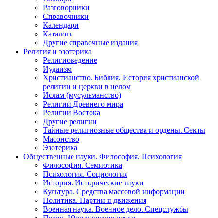
Разговорники
Справочники
Календари
Каталоги
Другие справочные издания
Религия и эзотерика
Религиоведение
Иудаизм
Христианство. Библия. История христианской
религии и церкви в целом
Ислам (мусульманство)
Религии Древнего мира
Религии Востока
Другие религии
Тайные религиозные общества и ордены. Секты
Масонство
Эзотерика
Общественные науки. Философия. Психология
Философия. Семиотика
Психология. Социология
История. Исторические науки
Культура. Средства массовой информации
Политика. Партии и движения
Военная наука. Военное дело. Спецслужбы
Право. Юридические науки