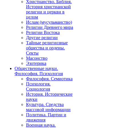
Христианство. Библия.
История христианской
религии и церкви в
целом
Ислам (мусульманство)
Религии Древнего мира
Религии Востока
Другие религии
Тайные религиозные
общества и ордены.
Секты
Масонство
Эзотерика
Общественные науки.
Философия. Психология
Философия. Семиотика
Психология.
Социология
История. Исторические
науки
Культура. Средства
массовой информации
Политика. Партии и
движения
Военная наука.