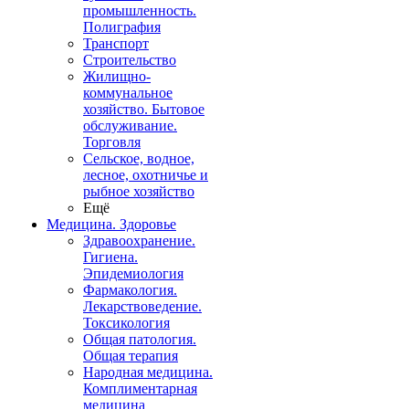
промышленность.
Полиграфия
Транспорт
Строительство
Жилищно-
коммунальное
хозяйство. Бытовое
обслуживание.
Торговля
Сельское, водное,
лесное, охотничье и
рыбное хозяйство
Ещё
Медицина. Здоровье
Здравоохранение.
Гигиена.
Эпидемиология
Фармакология.
Лекарствоведение.
Токсикология
Общая патология.
Общая терапия
Народная медицина.
Комплиментарная
медицина