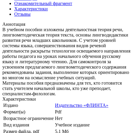
Ознакомительный фрагмент
Характеристики
Отзывы
Аннотация
В учебном пособии изложены деятельностная теория речи,
лингвометодическая теория текста, основы лингводидактики
развития речи младших школьников. С учетом уровней
системы языка, совершенствования видов речевой
деятельности раскрыты технологии освещаемого направления
работы педагога на уроках начального обучения русскому
языку и литературному чтению. Для самоконтроля за
усвоением предлагаемого лингвометодического содержания
рекомендованы задания, выполнение которых ориентировано
во многом на осмысление учебных ситуаций.
Материалы пособия предназначены для тех, кто готовится
стать учителем начальной школы, кто уже преподает,
специалистам-филологам.
Характеристики
Издано
Издательство «ФЛИНТА»
Формат(ы)
Pdf
Возрастное ограничение
Нет
Вид издания
Учебное издание
Размер файла, pdf
5.1 Mб