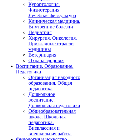
Курортология.
Физиотерапия.
Лечебная физкультура
Клиническая медицина.
Внутренние болезни
Педиатрия
Хирургия. Онкология.
Прикладные отрасли
медицины
Ветеринария
Охрана здоровья
Воспитание. Образование.
Педагогика
Организация народного
образования. Общая
педагогика
Дошкольное
воспитание.
Дошкольная педагогика
Общеобразовательная
школа. Школьная
педагогика.
Внеклассная и
внешкольная работа
Филология и искусство