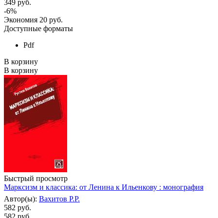
349
руб.
-
6
%
Экономия
20
руб.
Доступные форматы
Pdf
В корзину
В корзину
Быстрый просмотр
Марксизм и классика: от Ленина к Ильенкову : монография
Автор(ы):
Вахитов Р.Р.
582 руб.
582
руб.