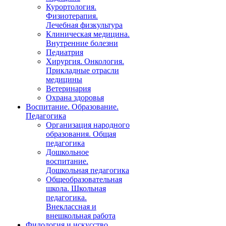
Курортология.
Физиотерапия.
Лечебная физкультура
Клиническая медицина.
Внутренние болезни
Педиатрия
Хирургия. Онкология.
Прикладные отрасли
медицины
Ветеринария
Охрана здоровья
Воспитание. Образование.
Педагогика
Организация народного
образования. Общая
педагогика
Дошкольное
воспитание.
Дошкольная педагогика
Общеобразовательная
школа. Школьная
педагогика.
Внеклассная и
внешкольная работа
Филология и искусство