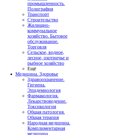
промышленность.
Полиграфия
Транспорт
Строительство
Жилищно-
коммунальное
хозяйство. Бытовое
обслуживание.
Торговля
Сельское, водное,
лесное, охотничье и
рыбное хозяйство
Ещё
Медицина. Здоровье
Здравоохранение.
Гигиена.
Эпидемиология
Фармакология.
Лекарствоведение.
Токсикология
Общая патология.
Общая терапия
Народная медицина.
Комплиментарная
медицина