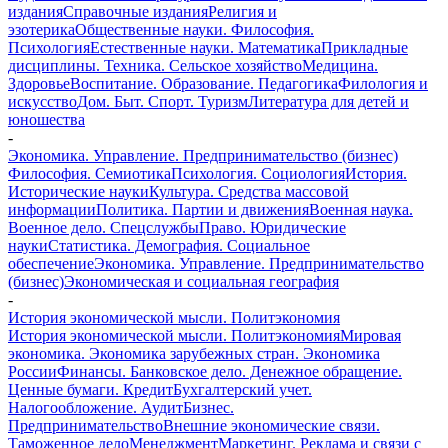
издания
Справочные издания
Религия и
эзотерика
Общественные науки. Философия.
Психология
Естественные науки. Математика
Прикладные
дисциплины. Техника. Сельское хозяйство
Медицина.
Здоровье
Воспитание. Образование. Педагогика
Филология и
искусство
Дом. Быт. Спорт. Туризм
Литература для детей и
юношества
-
Экономика. Управление. Предпринимательство (бизнес)
Философия. Семиотика
Психология. Социология
История.
Исторические науки
Культура. Средства массовой
информации
Политика. Партии и движения
Военная наука.
Военное дело. Спецслужбы
Право. Юридические
науки
Статистика. Демография. Социальное
обеспечение
Экономика. Управление. Предпринимательство
(бизнес)
Экономическая и социальная география
-
История экономической мысли. Политэкономия
История экономической мысли. Политэкономия
Мировая
экономика. Экономика зарубежных стран. Экономика
России
Финансы. Банковское дело. Денежное обращение.
Ценные бумаги. Кредит
Бухгалтерский учет.
Налогообложение. Аудит
Бизнес.
Предпринимательство
Внешние экономические связи.
Таможенное дело
Менеджмент
Маркетинг. Реклама и связи с