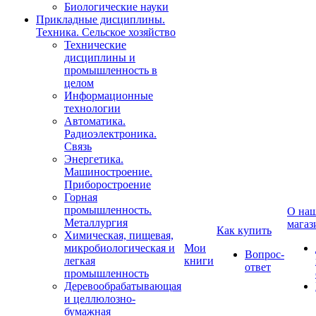
Биологические науки
Прикладные дисциплины.
Техника. Сельское хозяйство
Технические
дисциплины и
промышленность в
целом
Информационные
технологии
Автоматика.
Радиоэлектроника.
Связь
Энергетика.
Машиностроение.
Приборостроение
Горная
промышленность.
О на
Металлургия
магаз
Как купить
Химическая, пищевая,
микробиологическая и
Мои
Вопрос-
легкая
книги
ответ
промышленность
Деревообрабатывающая
и целлюлозно-
бумажная