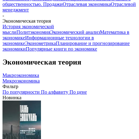
общественностью. Продажи
Отраслевая экономика
Отраслевой
менеджмент
-
Экономическая теория
История экономической
мысли
Политэкономия
Экономический анализ
Математика в
экономике
Информационные технологии в
экономике
Эконометрика
Планирование и прогнозирование
экономики
Популярные книги по экономике
Экономическая теория
Макроэкономика
Микроэкономика
Фильтр
По популярности
По алфавиту
По цене
Новинка