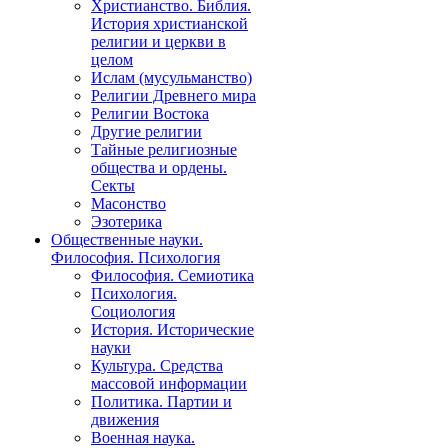
Христианство. Библия.
История христианской
религии и церкви в
целом
Ислам (мусульманство)
Религии Древнего мира
Религии Востока
Другие религии
Тайные религиозные
общества и ордены.
Секты
Масонство
Эзотерика
Общественные науки.
Философия. Психология
Философия. Семиотика
Психология.
Социология
История. Исторические
науки
Культура. Средства
массовой информации
Политика. Партии и
движения
Военная наука.