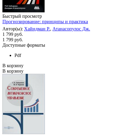
Быстрый просмотр
Прогнозирование: принципы и практика
Автор(ы):
Хайндман Р.
,
Атанасопулос Дж.
1 799 руб.
1 799
руб.
Доступные форматы
Pdf
В корзину
В корзину