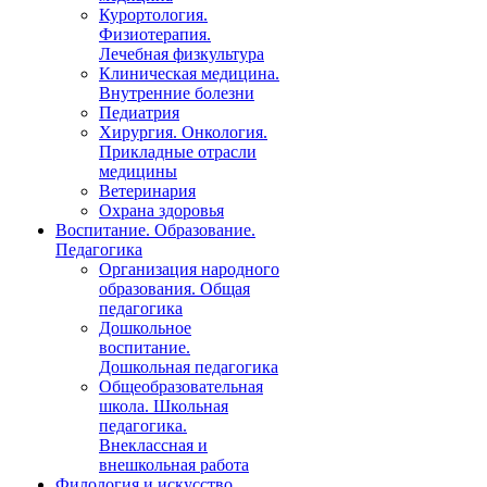
Курортология.
Физиотерапия.
Лечебная физкультура
Клиническая медицина.
Внутренние болезни
Педиатрия
Хирургия. Онкология.
Прикладные отрасли
медицины
Ветеринария
Охрана здоровья
Воспитание. Образование.
Педагогика
Организация народного
образования. Общая
педагогика
Дошкольное
воспитание.
Дошкольная педагогика
Общеобразовательная
школа. Школьная
педагогика.
Внеклассная и
внешкольная работа
Филология и искусство