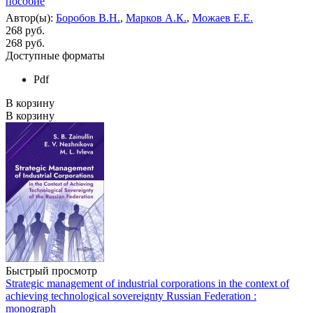
пособие
Автор(ы):
Боробов В.Н.
,
Марков А.К.
,
Можаев Е.Е.
268 руб.
268
руб.
Доступные форматы
Pdf
В корзину
В корзину
Быстрый просмотр
Strategic management of industrial corporations in the context of
achieving technological sovereignty Russian Federation :
monograph