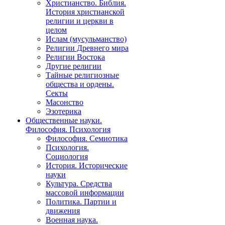
Христианство. Библия.
История христианской
религии и церкви в
целом
Ислам (мусульманство)
Религии Древнего мира
Религии Востока
Другие религии
Тайные религиозные
общества и ордены.
Секты
Масонство
Эзотерика
Общественные науки.
Философия. Психология
Философия. Семиотика
Психология.
Социология
История. Исторические
науки
Культура. Средства
массовой информации
Политика. Партии и
движения
Военная наука.