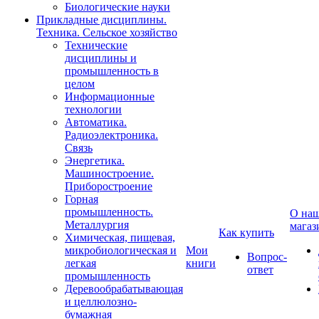
Биологические науки
Прикладные дисциплины.
Техника. Сельское хозяйство
Технические
дисциплины и
промышленность в
целом
Информационные
технологии
Автоматика.
Радиоэлектроника.
Связь
Энергетика.
Машиностроение.
Приборостроение
Горная
промышленность.
О на
Металлургия
магаз
Как купить
Химическая, пищевая,
микробиологическая и
Мои
Вопрос-
легкая
книги
ответ
промышленность
Деревообрабатывающая
и целлюлозно-
бумажная