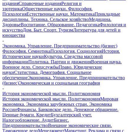
издания
Справочные издания
Религия и
эзотерика
Общественные науки. Философия.
Психология
Естественные науки. Математика
Прикладные
дисциплины. Техника. Сельское хозяйство
Медицина.
Здоровье
Воспитание. Образование. Педагогика
Филология и
искусство
Дом. Быт. Спорт. Туризм
Литература для детей и
юношества
-
Экономика. Управление. Предпринимательство (бизнес)
Философия. Семиотика
Психология. Социология
История.
Исторические науки
Культура. Средства массовой
информации
Политика. Партии и движения
Военная наука.
Военное дело. Спецслужбы
Право. Юридические
науки
Статистика. Демография. Социальное
обеспечение
Экономика. Управление. Предпринимательство
(бизнес)
Экономическая и социальная география
-
История экономической мысли. Политэкономия
История экономической мысли. Политэкономия
Мировая
экономика. Экономика зарубежных стран. Экономика
России
Финансы. Банковское дело. Денежное обращение.
Ценные бумаги. Кредит
Бухгалтерский учет.
Налогообложение. Аудит
Бизнес.
Предпринимательство
Внешние экономические связи.
Таможенное дело
Менеджмент
Маркетинг. Реклама и связи с