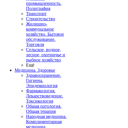
промышленность.
Полиграфия
Транспорт
Строительство
Жилищно-
коммунальное
хозяйство. Бытовое
обслуживание.
Торговля
Сельское, водное,
лесное, охотничье и
рыбное хозяйство
Ещё
Медицина. Здоровье
Здравоохранение.
Гигиена.
Эпидемиология
Фармакология.
Лекарствоведение.
Токсикология
Общая патология.
Общая терапия
Народная медицина.
Комплиментарная
медицина