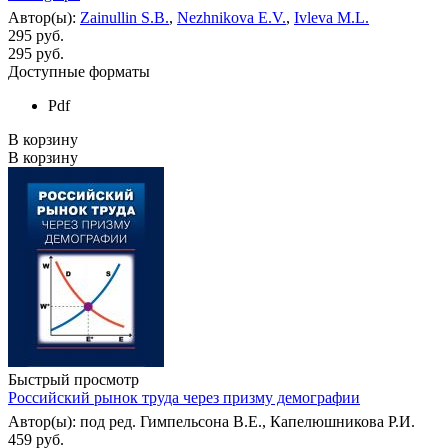
Автор(ы):
Zainullin S.B.
,
Nezhnikova E.V.
,
Ivleva M.L.
295 руб.
295
руб.
Доступные форматы
Pdf
В корзину
В корзину
Быстрый просмотр
Российский рынок труда через призму демографии
Автор(ы): под ред. Гимпельсона В.Е., Капелюшникова Р.И.
459 руб.