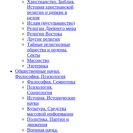
Христианство. Библия.
История христианской
религии и церкви в
целом
Ислам (мусульманство)
Религии Древнего мира
Религии Востока
Другие религии
Тайные религиозные
общества и ордены.
Секты
Масонство
Эзотерика
Общественные науки.
Философия. Психология
Философия. Семиотика
Психология.
Социология
История. Исторические
науки
Культура. Средства
массовой информации
Политика. Партии и
движения
Военная наука.