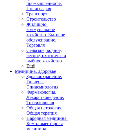
промышленность.
Полиграфия
Транспорт
Строительство
Жилищно-
коммунальное
хозяйство. Бытовое
обслуживание.
Торговля
Сельское, водное,
лесное, охотничье и
рыбное хозяйство
Ещё
Медицина. Здоровье
Здравоохранение.
Гигиена.
Эпидемиология
Фармакология.
Лекарствоведение.
Токсикология
Общая патология.
Общая терапия
Народная медицина.
Комплиментарная
медицина