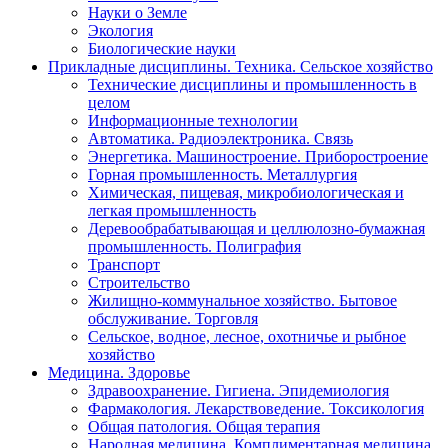
Науки о Земле
Экология
Биологические науки
Прикладные дисциплины. Техника. Сельское хозяйство
Технические дисциплины и промышленность в
целом
Информационные технологии
Автоматика. Радиоэлектроника. Связь
Энергетика. Машиностроение. Приборостроение
Горная промышленность. Металлургия
Химическая, пищевая, микробиологическая и
легкая промышленность
Деревообрабатывающая и целлюлозно-бумажная
промышленность. Полиграфия
Транспорт
Строительство
Жилищно-коммунальное хозяйство. Бытовое
обслуживание. Торговля
Сельское, водное, лесное, охотничье и рыбное
хозяйство
Медицина. Здоровье
Здравоохранение. Гигиена. Эпидемиология
Фармакология. Лекарствоведение. Токсикология
Общая патология. Общая терапия
Народная медицина. Комплиментарная медицина