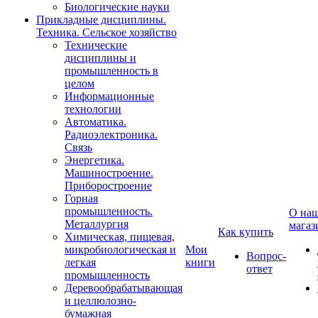
Биологические науки
Прикладные дисциплины.
Техника. Сельское хозяйство
Технические
дисциплины и
промышленность в
целом
Информационные
технологии
Автоматика.
Радиоэлектроника.
Связь
Энергетика.
Машиностроение.
Приборостроение
Горная
промышленность.
О на
Металлургия
магаз
Как купить
Химическая, пищевая,
микробиологическая и
Мои
Вопрос-
легкая
книги
ответ
промышленность
Деревообрабатывающая
и целлюлозно-
бумажная