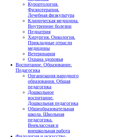
Курортология.
Физиотерапия.
Лечебная физкультура
Клиническая медицина.
Внутренние болезни
Педиатрия
Хирургия. Онкология.
Прикладные отрасли
медицины
Ветеринария
Охрана здоровья
Воспитание. Образование.
Педагогика
Организация народного
образования. Общая
педагогика
Дошкольное
воспитание.
Дошкольная педагогика
Общеобразовательная
школа. Школьная
педагогика.
Внеклассная и
внешкольная работа
Филология и искусство