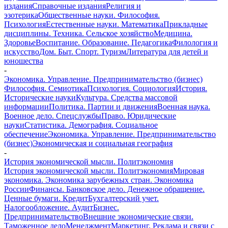
издания
Справочные издания
Религия и
эзотерика
Общественные науки. Философия.
Психология
Естественные науки. Математика
Прикладные
дисциплины. Техника. Сельское хозяйство
Медицина.
Здоровье
Воспитание. Образование. Педагогика
Филология и
искусство
Дом. Быт. Спорт. Туризм
Литература для детей и
юношества
-
Экономика. Управление. Предпринимательство (бизнес)
Философия. Семиотика
Психология. Социология
История.
Исторические науки
Культура. Средства массовой
информации
Политика. Партии и движения
Военная наука.
Военное дело. Спецслужбы
Право. Юридические
науки
Статистика. Демография. Социальное
обеспечение
Экономика. Управление. Предпринимательство
(бизнес)
Экономическая и социальная география
-
История экономической мысли. Политэкономия
История экономической мысли. Политэкономия
Мировая
экономика. Экономика зарубежных стран. Экономика
России
Финансы. Банковское дело. Денежное обращение.
Ценные бумаги. Кредит
Бухгалтерский учет.
Налогообложение. Аудит
Бизнес.
Предпринимательство
Внешние экономические связи.
Таможенное дело
Менеджмент
Маркетинг. Реклама и связи с