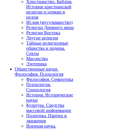
Христианство. Библия.
История христианской
религии и церкви в
целом
Ислам (мусульманство)
Религии Древнего мира
Религии Востока
Другие религии
Тайные религиозные
общества и ордены.
Секты
Масонство
Эзотерика
Общественные науки.
Философия. Психология
Философия. Семиотика
Психология.
Социология
История. Исторические
науки
Культура. Средства
массовой информации
Политика. Партии и
движения
Военная наука.