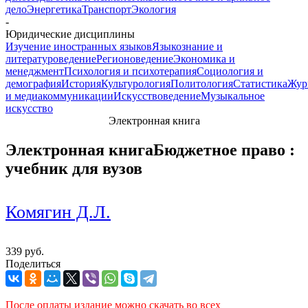
дело
Энергетика
Транспорт
Экология
-
Юридические дисциплины
Изучение иностранных языков
Языкознание и
литературоведение
Регионоведение
Экономика и
менеджмент
Психология и психотерапия
Социология и
демография
История
Культурология
Политология
Статистика
Жур
и медиакоммуникации
Искусствоведение
Музыкальное
искусство
Электронная книга
Электронная книга
Бюджетное право :
учебник для вузов
Комягин Д.Л.
339 руб.
Поделиться
После оплаты издание можно скачать во всех