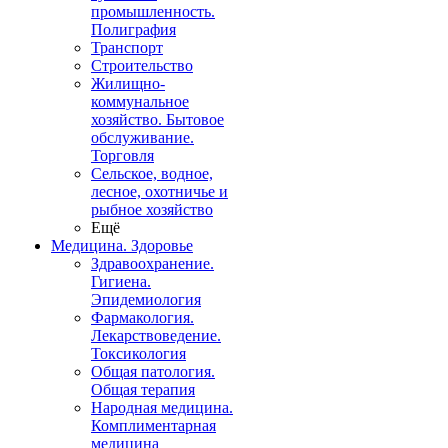
промышленность.
Полиграфия
Транспорт
Строительство
Жилищно-
коммунальное
хозяйство. Бытовое
обслуживание.
Торговля
Сельское, водное,
лесное, охотничье и
рыбное хозяйство
Ещё
Медицина. Здоровье
Здравоохранение.
Гигиена.
Эпидемиология
Фармакология.
Лекарствоведение.
Токсикология
Общая патология.
Общая терапия
Народная медицина.
Комплиментарная
медицина