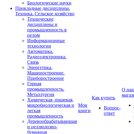
Биологические науки
Прикладные дисциплины.
Техника. Сельское хозяйство
Технические
дисциплины и
промышленность в
целом
Информационные
технологии
Автоматика.
Радиоэлектроника.
Связь
Энергетика.
Машиностроение.
Приборостроение
Горная
промышленность.
О на
Металлургия
магаз
Как купить
Химическая, пищевая,
микробиологическая и
Мои
Вопрос-
легкая
книги
ответ
промышленность
Деревообрабатывающая
и целлюлозно-
бумажная