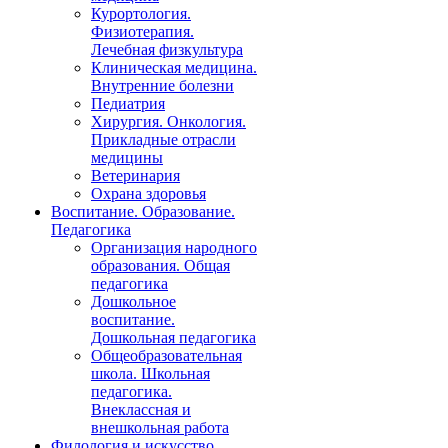
Курортология.
Физиотерапия.
Лечебная физкультура
Клиническая медицина.
Внутренние болезни
Педиатрия
Хирургия. Онкология.
Прикладные отрасли
медицины
Ветеринария
Охрана здоровья
Воспитание. Образование.
Педагогика
Организация народного
образования. Общая
педагогика
Дошкольное
воспитание.
Дошкольная педагогика
Общеобразовательная
школа. Школьная
педагогика.
Внеклассная и
внешкольная работа
Филология и искусство