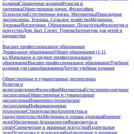
издания
Справочные издания
Религия и
эзотерика
Общественные науки. Философия.
Психология
Естественные науки. Математика
Прикладные
дисциплины. Техника. Сельское хозяйство
Медицина.
Здоровье
Воспитание. Образование. Педагогика
Филология и
искусство
Дом. Быт. Спорт. Туризм
Литература для детей и
юношества
-
Высшее профессиональное образование
Дошкольное образование
Общее образование (1-11
кл.)
Начальное и среднее профессиональное
образование
Высшее профессиональное образование
Учебные
издания для самообразования
Другие учебные издания
-
Общественные и гуманитарные дисциплины
Религия и
религиоведение
Философия
Математика
Естественно-научные
дисциплины
Общественные и гуманитарные
дисциплины
Инженерно-технические
дисциплины
Информационные
технологии
Строительство
Архитектура и
градостроительство
Медицина и охрана здоровья
Военное
дело
Обеспечение безопасности
Физкультура и
спорт
Сценические и экранные искусства
Издательское
дело
Педагогика и психология
Библиотечное и архивное