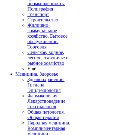
промышленность.
Полиграфия
Транспорт
Строительство
Жилищно-
коммунальное
хозяйство. Бытовое
обслуживание.
Торговля
Сельское, водное,
лесное, охотничье и
рыбное хозяйство
Ещё
Медицина. Здоровье
Здравоохранение.
Гигиена.
Эпидемиология
Фармакология.
Лекарствоведение.
Токсикология
Общая патология.
Общая терапия
Народная медицина.
Комплиментарная
медицина