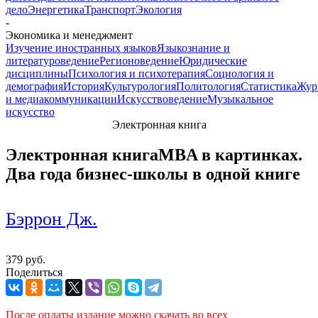
дело
Энергетика
Транспорт
Экология
-
Экономика и менеджмент
Изучение иностранных языков
Языкознание и
литературоведение
Регионоведение
Юридические
дисциплины
Психология и психотерапия
Социология и
демография
История
Культурология
Политология
Статистика
Жур
и медиакоммуникации
Искусствоведение
Музыкальное
искусство
Электронная книга
Электронная книга
MBA в картинках.
Два года бизнес-школы в одной книге
Бэррон Дж.
379 руб.
Поделиться
После оплаты издание можно скачать во всех