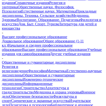
издания
Справочные издания
Религия и
эзотерика
Общественные науки. Философия.
Психология
Естественные науки. Математика
Прикладные
дисциплины. Техника. Сельское хозяйство
Медицина.
Здоровье
Воспитание. Образование. Педагогика
Филология и
искусство
Дом. Быт. Спорт. Туризм
Литература для детей и
юношества
-
Высшее профессиональное образование
Дошкольное образование
Общее образование (1-11
кл.)
Начальное и среднее профессиональное
образование
Высшее профессиональное образование
Учебные
издания для самообразования
Другие учебные издания
-
Общественные и гуманитарные дисциплины
Религия и
религиоведение
Философия
Математика
Естественно-научные
дисциплины
Общественные и гуманитарные
дисциплины
Инженерно-технические
дисциплины
Информационные
технологии
Строительство
Архитектура и
градостроительство
Медицина и охрана здоровья
Военное
дело
Обеспечение безопасности
Физкультура и
спорт
Сценические и экранные искусства
Издательское
дело
Педагогика и психология
Библиотечное и архивное