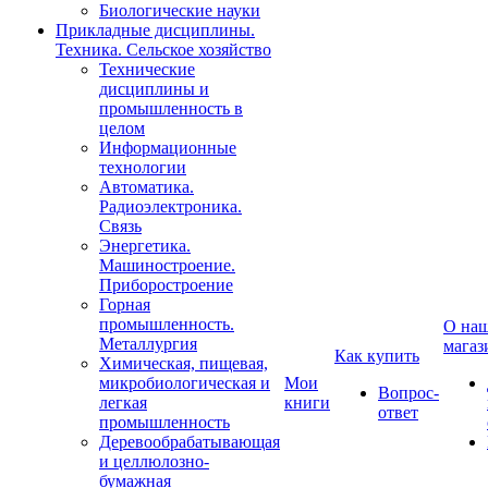
Биологические науки
Прикладные дисциплины.
Техника. Сельское хозяйство
Технические
дисциплины и
промышленность в
целом
Информационные
технологии
Автоматика.
Радиоэлектроника.
Связь
Энергетика.
Машиностроение.
Приборостроение
Горная
промышленность.
О на
Металлургия
магаз
Как купить
Химическая, пищевая,
микробиологическая и
Мои
Вопрос-
легкая
книги
ответ
промышленность
Деревообрабатывающая
и целлюлозно-
бумажная