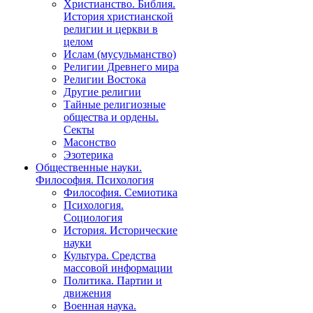
Христианство. Библия.
История христианской
религии и церкви в
целом
Ислам (мусульманство)
Религии Древнего мира
Религии Востока
Другие религии
Тайные религиозные
общества и ордены.
Секты
Масонство
Эзотерика
Общественные науки.
Философия. Психология
Философия. Семиотика
Психология.
Социология
История. Исторические
науки
Культура. Средства
массовой информации
Политика. Партии и
движения
Военная наука.