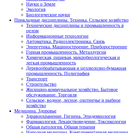
Науки о Земле
Экология
Биологические науки
Прикладные дисциплины. Техника. Сельское хозяйство
Технические дисциплины и промышленность в
целом
Информационные технологии
Автоматика. Радиоэлектроника. Связь
Энергетика. Машиностроение. Приборостроение
Горная промышленность. Металлургия
Химическая, пищевая, микробиологическая и
легкая промышленность
Деревообрабатывающая и целлюлозно-бумажная
промышленность. Полиграфия
Транспорт
Строительство
Жилищно-коммунальное хозяйство. Бытовое
обслуживание. Торговля
Сельское, водное, лесное, охотничье и рыбное
хозяйство
Медицина. Здоровье
Здравоохранение. Гигиена. Эпидемиология
Фармакология. Лекарствоведение. Токсикология
Общая патология. Общая терапия
Народная медицина. Комплиментарная медицина