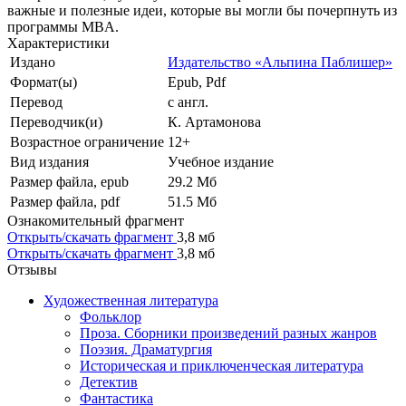
важные и полезные идеи, которые вы могли бы почерпнуть из
программы MBA.
Характеристики
Издано
Издательство «Альпина Паблишер»
Формат(ы)
Epub, Pdf
Перевод
с англ.
Переводчик(и)
К. Артамонова
Возрастное ограничение
12+
Вид издания
Учебное издание
Размер файла, epub
29.2 Mб
Размер файла, pdf
51.5 Mб
Ознакомительный фрагмент
Открыть/скачать фрагмент
3,8 мб
Открыть/скачать фрагмент
3,8 мб
Отзывы
Художественная литература
Фольклор
Проза. Сборники произведений разных жанров
Поэзия. Драматургия
Историческая и приключенческая литература
Детектив
Фантастика