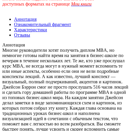
доступных форматах
на странице
Мои книги
Аннотация
Ознакомительный фрагмент
Характеристики
Отзывы
Аннотация
Многие руководители хотят получить диплом MBA, но
немногие готовы найти время на занятия в бизнес-школе по
вечерам в течение нескольких лет. Те же, кто уже прослушал
курс MBA, не всегда могут в нужный момент вспомнить те
или иные аспекты, особенно если они не вели подробные
конспекты лекций. А как известно, лучший конспект —
визуальный, полный подчеркиваний, акцентов и картинок.
Джейсон Бэррон смог не просто прослушать 516 часов лекций
и сделать гору домашней работы по программе MBA в одной
из топовых бизнес-школ мира. На каждом занятии Джейсон
делал заметки в виде запоминающихся схем и картинок, из
которых потом собрал эту книгу. Каждая глава основана на
традиционных уроках бизнес-школ и наполнена
визуализацией идей в сочетании с обычным текстом, что
поможет вам с легкостью во всем разобраться. Вы сможете
быстрее понять, лучше усвоить и скорее вспомнить самые