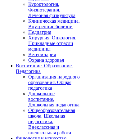
Курортология.
Физиотерапия.
Лечебная физкультура
Клиническая медицина.
Внутренние болезни
Педиатрия
Хирургия. Онкология.
Прикладные отрасли
медицины
Ветеринария
Охрана здоровья
Воспитание. Образование.
Педагогика
Организация народного
образования. Общая
педагогика
Дошкольное
воспитание.
Дошкольная педагогика
Общеобразовательная
школа. Школьная
педагогика.
Внеклассная и
внешкольная работа
Филология и искусство