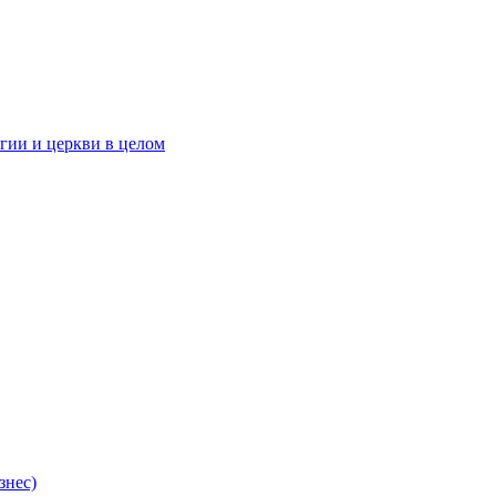
гии и церкви в целом
знес)