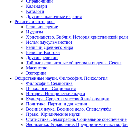
Справочники
Календари
Каталоги
Другие справочные издания
Религия и эзотерика
Религиоведение
Иудаизм
Христианство. Библия. История христианской рели
Ислам (мусульманство)
Религии Древнего мира
Религии Востока
Другие религии
Тайные религиозные общества и ордены. Секты
Масонство
Эзотерика
Общественные науки. Философия. Психология
Философия. Семиотика
Психология. Социология
История. Исторические науки
Культура. Средства массовой информации
Политика. Партии и движения
Военная наука. Военное дело. Спецслужбы
Право. Юридические науки
Статистика. Демография. Социальное обеспечение
Экономика. Управление. Предпринимательство (би