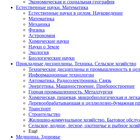
Экономическая и социальная география
Естественные науки. Математика
Естественные науки в целом. Науковедение
Математика
Механика
Физика
Астрономия
Химические науки
Науки о Земле
Экология
Биологические науки
Прикладные дисциплины. Техника. Сельское хозяйство
Технические дисциплины и промышленность в це
Информационные технологии
Автоматика. Радиоэлектроника. Связь
Энергетика. Машиностроение. Приборостроение
Горная промышленность. Металлургия
Химическая, пищевая, микробиологическая и легк
Деревообрабатывающая и целлюлозно-бумажная п
Транспорт
Строительство
Жилищно-коммунальное хозяйство. Бытовое обслу
Сельское, водное, лесное, охотничье и рыбное хозя
Ещё
Медицина. Здоровье