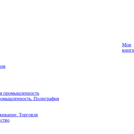
Мои
книг
лом
ая промышленность
ромышленность. Полиграфия
живание. Торговля
йство