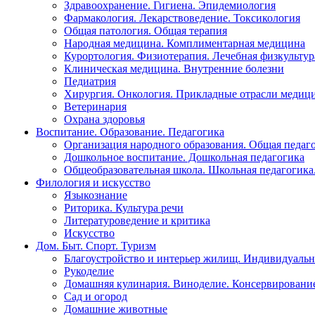
Здравоохранение. Гигиена. Эпидемиология
Фармакология. Лекарствоведение. Токсикология
Общая патология. Общая терапия
Народная медицина. Комплиментарная медицина
Курортология. Физиотерапия. Лечебная физкультур
Клиническая медицина. Внутренние болезни
Педиатрия
Хирургия. Онкология. Прикладные отрасли медиц
Ветеринария
Охрана здоровья
Воспитание. Образование. Педагогика
Организация народного образования. Общая педаг
Дошкольное воспитание. Дошкольная педагогика
Общеобразовательная школа. Школьная педагогика.
Филология и искусство
Языкознание
Риторика. Культура речи
Литературоведение и критика
Искусство
Дом. Быт. Спорт. Туризм
Благоустройство и интерьер жилищ. Индивидуально
Рукоделие
Домашняя кулинария. Виноделие. Консервировани
Сад и огород
Домашние животные