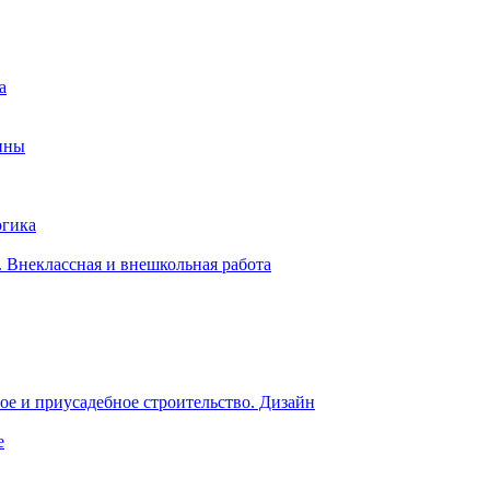
а
ины
огика
 Внеклассная и внешкольная работа
е и приусадебное строительство. Дизайн
е