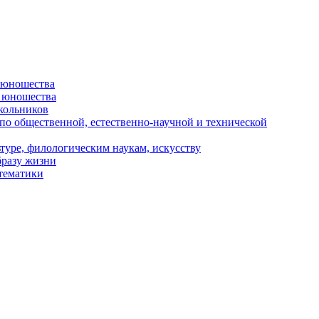
и юношества
и юношества
кольников
 по общественной, естественно-научной и технической
туре, филологическим наукам, искусству
бразу жизни
 тематики