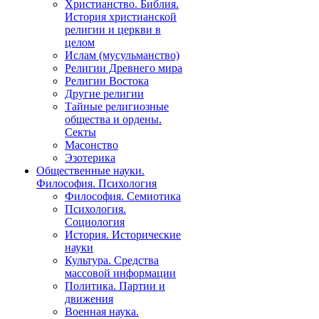
Христианство. Библия.
История христианской
религии и церкви в
целом
Ислам (мусульманство)
Религии Древнего мира
Религии Востока
Другие религии
Тайные религиозные
общества и ордены.
Секты
Масонство
Эзотерика
Общественные науки.
Философия. Психология
Философия. Семиотика
Психология.
Социология
История. Исторические
науки
Культура. Средства
массовой информации
Политика. Партии и
движения
Военная наука.