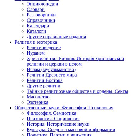
Энциклопедии
Словари
Разговорники
Справочники
Календари
Каталоги
Другие справочные издания
Религия и эзотерика
Религиоведение
Иудаизм
Христианство. Библия. История христианской
религии и церкви в целом
Ислам (мусульманство)
Религии Древнего мира
Религии Востока
Другие религии
Тайные религиозные общества и ордены. Секты
Масонство
Эзотерика
Общественные науки. Философия. Психология
Философия. Семиотика
Психология. Социология
История. Исторические науки
Культура. Средства массовой информации
Политика. Партии и движения