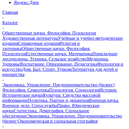
Яндекс.Дзен
Главная
-
Каталог
-
Общественные науки. Философия. Психология
Художественная литература
Учебные и учебно-методические
издания
Справочные издания
Религия и
эзотерика
Общественные науки. Философия.
Психология
Естественные науки. Математика
Прикладные
дисциплины. Техника. Сельское хозяйство
Медицина.
Здоровье
Воспитание. Образование. Педагогика
Филология и
искусство
Дом. Быт. Спорт. Туризм
Литература для детей и
юношества
-
Экономика. Управление. Предпринимательство (бизнес)
Философия. Семиотика
Психология. Социология
История.
Исторические науки
Культура. Средства массовой
информации
Политика. Партии и движения
Военная наука.
Военное дело. Спецслужбы
Право. Юридические
науки
Статистика. Демография. Социальное
обеспечение
Экономика. Управление. Предпринимательство
(бизнес)
Экономическая и социальная география
-