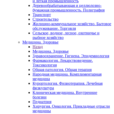
и легкая промышленность
Деревообрабатывающая и целлюлозно-
бумажная промышленность. Полиграфия
Транспорт
Строительство
Жилищно-коммунальное хозяйство. Бытовое
обслуживание. Торговля
Сельское, водное, лесное, охотничье и
рыбное хозяйство
Медицина. Здоровье
Назад
Медицина. Здоровье
Здравоохранение. Гигиена. Эпидемиология
Фармакология. Лекарствоведение.
Токсикология
Общая патология. Общая терапия
Народная медицина. Комплиментарная
медицина
Курортология. Физиотерапия. Лечебная
физкультура
Клиническая медицина. Внутренние
болезни
Педиатрия
Хирургия. Онкология. Прикладные отрасли
медицины