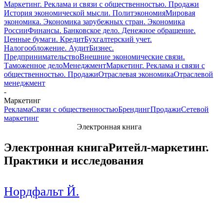
Маркетинг. Реклама и связи с общественностью. Продажи
История экономической мысли. Политэкономия
Мировая
экономика. Экономика зарубежных стран. Экономика
России
Финансы. Банковское дело. Денежное обращение.
Ценные бумаги. Кредит
Бухгалтерский учет.
Налогообложение. Аудит
Бизнес.
Предпринимательство
Внешние экономические связи.
Таможенное дело
Менеджмент
Маркетинг. Реклама и связи с
общественностью. Продажи
Отраслевая экономика
Отраслевой
менеджмент
-
Маркетинг
Реклама
Связи с общественностью
Брендинг
Продажи
Сетевой
маркетинг
Электронная книга
Электронная книга
Ритейл-маркетинг.
Практики и исследования
Нордфальт Й.