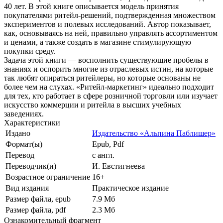
40 лет. В этой книге описывается модель принятия
покупателями ритейл-решений, подтвержденная множеством
экспериментов и полевых исследований. Автор показывает,
как, основываясь на ней, правильно управлять ассортиментом
и ценами, а также создать в магазине стимулирующую
покупки среду.
Задача этой книги — восполнить существующие пробелы в
знаниях и оспорить многие из отраслевых истин, на которые
так любят опираться ритейлеры, но которые основаны не
более чем на слухах. «Ритейл-маркетинг» идеально подходит
для тех, кто работает в сфере розничной торговли или изучает
искусство коммерции и ритейла в высших учебных
заведениях.
Характеристики
Издано
Издательство «Альпина Паблишер»
Формат(ы)
Epub, Pdf
Перевод
с англ.
Переводчик(и)
И. Евстигнеева
Возрастное ограничение
16+
Вид издания
Практическое издание
Размер файла, epub
7.9 Mб
Размер файла, pdf
2.3 Mб
Ознакомительный фрагмент