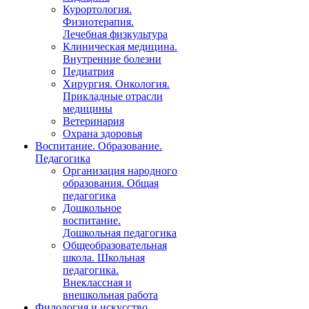
Курортология.
Физиотерапия.
Лечебная физкультура
Клиническая медицина.
Внутренние болезни
Педиатрия
Хирургия. Онкология.
Прикладные отрасли
медицины
Ветеринария
Охрана здоровья
Воспитание. Образование.
Педагогика
Организация народного
образования. Общая
педагогика
Дошкольное
воспитание.
Дошкольная педагогика
Общеобразовательная
школа. Школьная
педагогика.
Внеклассная и
внешкольная работа
Филология и искусство