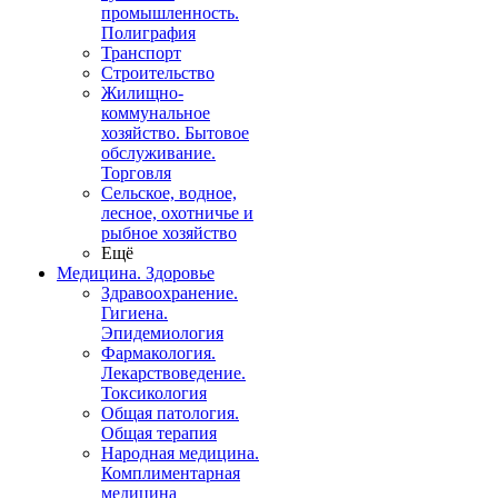
промышленность.
Полиграфия
Транспорт
Строительство
Жилищно-
коммунальное
хозяйство. Бытовое
обслуживание.
Торговля
Сельское, водное,
лесное, охотничье и
рыбное хозяйство
Ещё
Медицина. Здоровье
Здравоохранение.
Гигиена.
Эпидемиология
Фармакология.
Лекарствоведение.
Токсикология
Общая патология.
Общая терапия
Народная медицина.
Комплиментарная
медицина