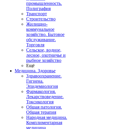
промышленность.
Полиграфия
Транспорт
Строительство
Жилищно-
коммунальное
хозяйство. Бытовое
обслуживание.
Торговля
Сельское, водное,
лесное, охотничье и
рыбное хозяйство
Ещё
Медицина. Здоровье
Здравоохранение.
Гигиена.
Эпидемиология
Фармакология.
Лекарствоведение.
Токсикология
Общая патология.
Общая терапия
Народная медицина.
Комплиментарная
медицина