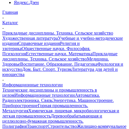
Яндекс.Дзен
Главная
-
Каталог
-
Прикладные дисциплины. Техника. Сельское хозяйство
Художественная литература
Учебные и учебно-методические
издания
Справочные издания
Религия и
эзотерика
Общественные науки. Философия.
Психология
Естественные науки. Математика
Прикладные
дисциплины. Техника. Сельское хозяйство
Медицина.
Здоровье
Воспитание. Образование. Педагогика
Филология и
искусство
Дом. Быт. Спорт. Туризм
Литература для детей и
юношества
-
Информационные технологии
Технические дисциплины и промышленность в
целом
Информационные технологии
Автоматика.
Радиоэлектроника. Связь
Энергетика. Машиностроение.
Приборостроение
Горная промышленность.
Металлургия
Химическая, пищевая, микробиологическая и
легкая промышленность
Деревообрабатывающая и
целлюлозно-бумажная промышленность.
Полиграфия
Транспорт
Строительство
Жилищно-коммунальное