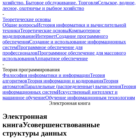
хозяйство. Бытовое обслуживание. Торговля
Сельское, водное,
лесное, охотничье и рыбное хозяйство
-
Теоретические основы
Общие вопросы
История информатики и вычислительной
техники
Теоретические основы
Компьютерное
моделирование
Интернет
Создание программного
обеспечения
Создание и использование информационных
систем
Программное обеспечение для
профессионалов
Программное обеспечение для массового
использования
Аппаратное обеспечение
-
Теория программирования
Философия информатики и информации
Теория
алгоритмов
Теория информации и кодирования
Теория
автоматов
Параллельные (распределенные) вычисления
Теория
информационных систем
Искусственный интеллект и
машинное обучение
Обучение информационным технологиям
Электронная книга
Электронная
книга
Усовершенствованные
структуры данных