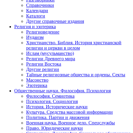
Справочники
Календари
Каталоги
Другие справочные издания
Религия и эзотерика
Религиоведение
Иудаизм
Христианство. Библия. История христианской
религии и церкви в целом
Ислам (мусульманство)
Религии Древнего мира
Религии Востока
Другие религии
Тайные религиозные общества и ордены. Секты
Масонство
Эзотерика
Общественные науки. Философия. Психология
Философия. Семиотика
Психология. Социология
История. Исторические науки
Культура. Средства массовой информации
Политика. Партии и движения
Военная наука. Военное дело. Спецслужбы
Право. Юридические науки