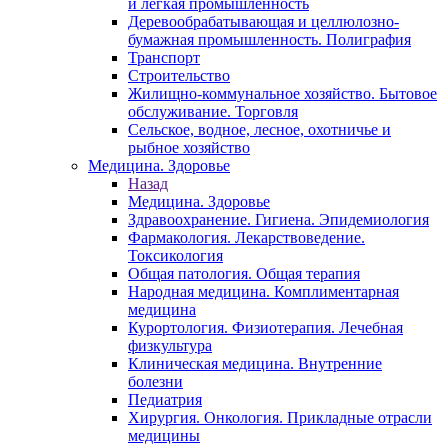
и легкая промышленность
Деревообрабатывающая и целлюлозно-
бумажная промышленность. Полиграфия
Транспорт
Строительство
Жилищно-коммунальное хозяйство. Бытовое
обслуживание. Торговля
Сельское, водное, лесное, охотничье и
рыбное хозяйство
Медицина. Здоровье
Назад
Медицина. Здоровье
Здравоохранение. Гигиена. Эпидемиология
Фармакология. Лекарствоведение.
Токсикология
Общая патология. Общая терапия
Народная медицина. Комплиментарная
медицина
Курортология. Физиотерапия. Лечебная
физкультура
Клиническая медицина. Внутренние
болезни
Педиатрия
Хирургия. Онкология. Прикладные отрасли
медицины