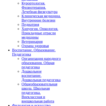
Курортология.
Физиотерапия.
Лечебная физкультура
Клиническая медицина.
Внутренние болезни
Педиатрия
Хирургия. Онкология.
Прикладные отрасли
медицины
Ветеринария
Охрана здоровья
Воспитание. Образование.
Педагогика
Организация народного
образования. Общая
педагогика
Дошкольное
воспитание.
Дошкольная педагогика
Общеобразовательная
школа. Школьная
педагогика.
Внеклассная и
внешкольная работа
Филология и искусство