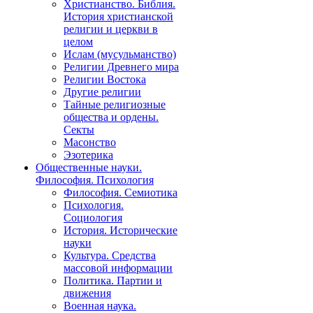
Христианство. Библия.
История христианской
религии и церкви в
целом
Ислам (мусульманство)
Религии Древнего мира
Религии Востока
Другие религии
Тайные религиозные
общества и ордены.
Секты
Масонство
Эзотерика
Общественные науки.
Философия. Психология
Философия. Семиотика
Психология.
Социология
История. Исторические
науки
Культура. Средства
массовой информации
Политика. Партии и
движения
Военная наука.