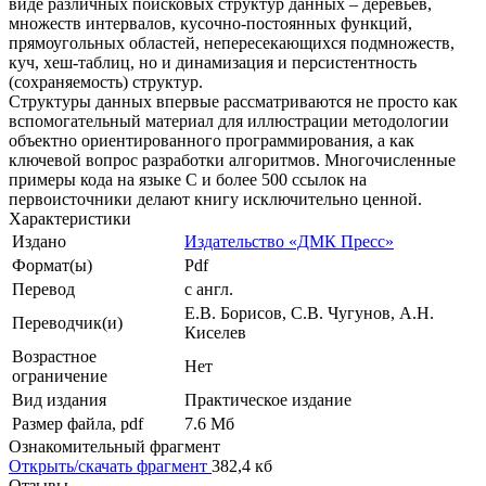
виде различных поисковых структур данных – деревьев,
множеств интервалов, кусочно-постоянных функций,
прямоугольных областей, непересекающихся подмножеств,
куч, хеш-таблиц, но и динамизация и персистентность
(сохраняемость) структур.
Структуры данных впервые рассматриваются не просто как
вспомогательный материал для иллюстрации методологии
объектно ориентированного программирования, а как
ключевой вопрос разработки алгоритмов. Многочисленные
примеры кода на языке C и более 500 ссылок на
первоисточники делают книгу исключительно ценной.
Характеристики
Издано
Издательство «ДМК Пресс»
Формат(ы)
Pdf
Перевод
с англ.
Е.В. Борисов, С.В. Чугунов, А.Н.
Переводчик(и)
Киселев
Возрастное
Нет
ограничение
Вид издания
Практическое издание
Размер файла, pdf
7.6 Mб
Ознакомительный фрагмент
Открыть/скачать фрагмент
382,4 кб
Отзывы