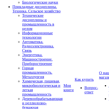
Биологические науки
Прикладные дисциплины.
Техника. Сельское хозяйство
Технические
дисциплины и
промышленность в
целом
Информационные
технологии
Автоматика.
Радиоэлектроника.
Связь
Энергетика.
Машиностроение.
Приборостроение
Горная
промышленность.
О на
Металлургия
магаз
Как купить
Химическая, пищевая,
микробиологическая и
Мои
Вопрос-
легкая
книги
ответ
промышленность
Деревообрабатывающая
и целлюлозно-
бумажная