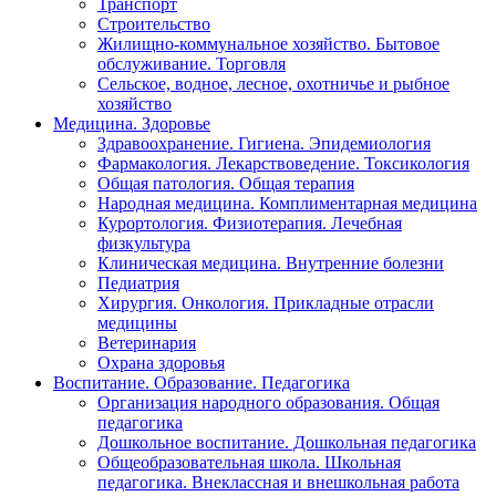
Транспорт
Строительство
Жилищно-коммунальное хозяйство. Бытовое
обслуживание. Торговля
Сельское, водное, лесное, охотничье и рыбное
хозяйство
Медицина. Здоровье
Здравоохранение. Гигиена. Эпидемиология
Фармакология. Лекарствоведение. Токсикология
Общая патология. Общая терапия
Народная медицина. Комплиментарная медицина
Курортология. Физиотерапия. Лечебная
физкультура
Клиническая медицина. Внутренние болезни
Педиатрия
Хирургия. Онкология. Прикладные отрасли
медицины
Ветеринария
Охрана здоровья
Воспитание. Образование. Педагогика
Организация народного образования. Общая
педагогика
Дошкольное воспитание. Дошкольная педагогика
Общеобразовательная школа. Школьная
педагогика. Внеклассная и внешкольная работа