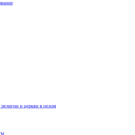
ование
 религии и церкви в целом
ты