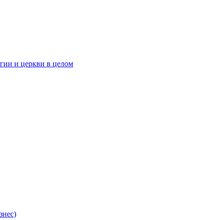
гии и церкви в целом
знес)