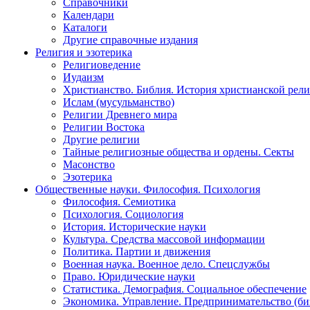
Справочники
Календари
Каталоги
Другие справочные издания
Религия и эзотерика
Религиоведение
Иудаизм
Христианство. Библия. История христианской рели
Ислам (мусульманство)
Религии Древнего мира
Религии Востока
Другие религии
Тайные религиозные общества и ордены. Секты
Масонство
Эзотерика
Общественные науки. Философия. Психология
Философия. Семиотика
Психология. Социология
История. Исторические науки
Культура. Средства массовой информации
Политика. Партии и движения
Военная наука. Военное дело. Спецслужбы
Право. Юридические науки
Статистика. Демография. Социальное обеспечение
Экономика. Управление. Предпринимательство (би