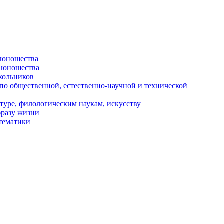
и юношества
и юношества
кольников
 по общественной, естественно-научной и технической
туре, филологическим наукам, искусству
бразу жизни
 тематики