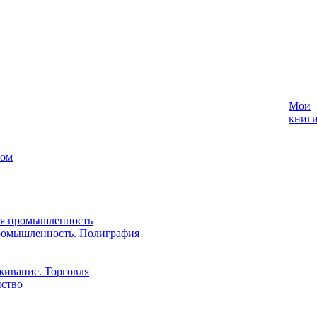
Мои
книг
лом
ая промышленность
ромышленность. Полиграфия
живание. Торговля
йство