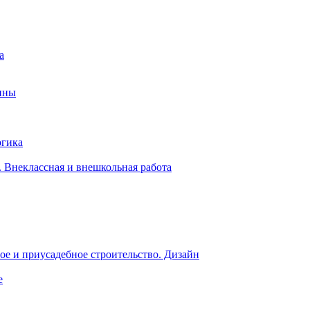
а
ины
огика
 Внеклассная и внешкольная работа
е и приусадебное строительство. Дизайн
е