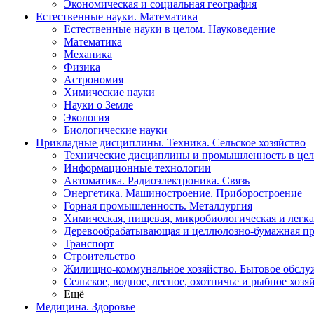
Экономическая и социальная география
Естественные науки. Математика
Естественные науки в целом. Науковедение
Математика
Механика
Физика
Астрономия
Химические науки
Науки о Земле
Экология
Биологические науки
Прикладные дисциплины. Техника. Сельское хозяйство
Технические дисциплины и промышленность в це
Информационные технологии
Автоматика. Радиоэлектроника. Связь
Энергетика. Машиностроение. Приборостроение
Горная промышленность. Металлургия
Химическая, пищевая, микробиологическая и легк
Деревообрабатывающая и целлюлозно-бумажная п
Транспорт
Строительство
Жилищно-коммунальное хозяйство. Бытовое обслу
Сельское, водное, лесное, охотничье и рыбное хозя
Ещё
Медицина. Здоровье