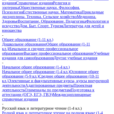
издания
Справочные издания
Религия и
эзотерика
Общественные науки. Философия.
Психология
Естественные науки. Математика
Прикладные
дисциплины. Техника. Сельское хозяйство
Медицина.
Здоровье
Воспитание. Образование. Педагогика
Филология и
искусство
Дом. Быт. Спорт. Туризм
Литература для детей и
юношества
-
Общее образование (1-11 кл.)
Дошкольное образование
Общее образование (1-11
кл.)
Начальное и среднее профессиональное
образование
Высшее профессиональное образование
Учебные
издания для самообразования
Другие учебные издания
-
Начальное общее образование (1-4 кл.)
Начальное общее образование (1-4 кл.)
Основное общее
образование (5-9 кл.)
Среднее общее образование (10-11
кл.)
Элективные и факультативные курсы, курсы внеурочной
деятельности
Адаптированные предметы
Проектная
деятельность
Олимпиады по предметам
Подготовка к
аттестации (ОГЭ, ЕГЭ, ГВЭ)
Междисциплинарные
справочные издания
-
Русский язык и литературное чтение (1-4 кл.)
Родной язык и литературное чтение на родном языке (1-4