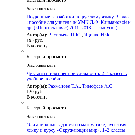
Электронная книга
Поурочные разработки по русскому языку. 3 класс
: пособие для учителя (к УМК Л.Ф. Климановой и
др. («Перспектива») 2011–2018 гг. выпуска)
Автор(ы):
Васильева Н.Ю.
,
Яценко И.Ф.
195 руб.
В корзину
Быстрый просмотр
Электронная книга
Диктанты повышенной сложности. 2–4 классы :
учебное пособие
Автор(ы):
Рахманова Т.А.
,
Тимофеев А.С.
120 руб.
В корзину
Быстрый просмотр
Электронная книга
Олимпиадные задания по математике, русскому
языку и курсу «Окружающий мир». 1–2 классы