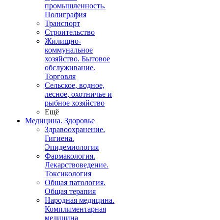
промышленность.
Полиграфия
Транспорт
Строительство
Жилищно-
коммунальное
хозяйство. Бытовое
обслуживание.
Торговля
Сельское, водное,
лесное, охотничье и
рыбное хозяйство
Ещё
Медицина. Здоровье
Здравоохранение.
Гигиена.
Эпидемиология
Фармакология.
Лекарствоведение.
Токсикология
Общая патология.
Общая терапия
Народная медицина.
Комплиментарная
медицина