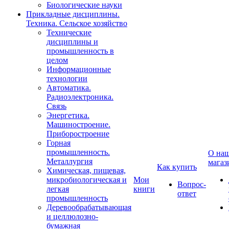
Биологические науки
Прикладные дисциплины.
Техника. Сельское хозяйство
Технические
дисциплины и
промышленность в
целом
Информационные
технологии
Автоматика.
Радиоэлектроника.
Связь
Энергетика.
Машиностроение.
Приборостроение
Горная
промышленность.
О на
Металлургия
магаз
Как купить
Химическая, пищевая,
микробиологическая и
Мои
Вопрос-
легкая
книги
ответ
промышленность
Деревообрабатывающая
и целлюлозно-
бумажная