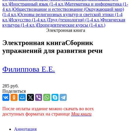
кл.)
Иностранный язык (1-4 кл.)
Математика и информатика (1-
4 кл.)
Обществознание и естествознание (Окружающий мир)
(1-4 кл.)
Основы религиозных культур и светской этики (1-4
кл.)
Искусство (1-4 кл.)
Труд (технология) (1-4 кл.)
Физическая
культура (1-4 кл.)
Пропедевтические курсы (1-4 кл.)
Электронная книга
Электронная книга
Сборник
упражнений для развития речи
Филиппова Е.Е.
285 руб.
Поделиться
После оплаты издание можно скачать во всех
доступных форматах
на странице
Мои книги
Аннотация