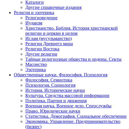
Каталоги
Другие справочные издания
Религия и эзотерика
Религиоведение
Иудаизм
Христианство. Библия. История христианской
религии и церкви в целом
Ислам (мусульманство)
Религии Древнего мира
Религии Востока
Другие религии
Тайные религиозные общества и ордены. Секты
Масонство
Эзотерика
Общественные науки. Философия. Психология
Философия. Семиотика
Психология. Социология
История. Исторические науки
Культура. Средства массовой информации
Политика. Партии и движения
Военная наука. Военное дело. Спецслужбы
Право. Юридические науки
Статистика. Демография. Социальное обеспечение
Экономика. Управление. Предпринимательство
(бизнес)