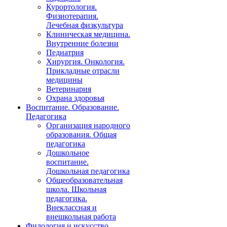
Курортология.
Физиотерапия.
Лечебная физкультура
Клиническая медицина.
Внутренние болезни
Педиатрия
Хирургия. Онкология.
Прикладные отрасли
медицины
Ветеринария
Охрана здоровья
Воспитание. Образование.
Педагогика
Организация народного
образования. Общая
педагогика
Дошкольное
воспитание.
Дошкольная педагогика
Общеобразовательная
школа. Школьная
педагогика.
Внеклассная и
внешкольная работа
Филология и искусство