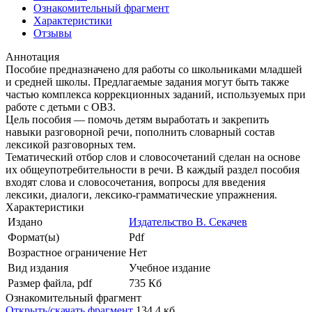
Ознакомительный фрагмент
Характеристики
Отзывы
Аннотация
Пособие предназначено для работы со школьниками младшей
и средней школы. Предлагаемые задания могут быть также
частью комплекса коррекционных заданий, используемых при
работе с детьми с ОВЗ.
Цель пособия — помочь детям выработать и закрепить
навыки разговорной речи, пополнить словарный состав
лексикой разговорных тем.
Тематический отбор слов и словосочетаний сделан на основе
их общеупотребительности в речи. В каждый раздел пособия
входят слова и словосочетания, вопросы для введения
лексики, диалоги, лексико-грамматические упражнения.
Характеристики
Издано
Издательство В. Секачев
Формат(ы)
Pdf
Возрастное ограничение
Нет
Вид издания
Учебное издание
Размер файла, pdf
735 Кб
Ознакомительный фрагмент
Открыть/скачать фрагмент
134,4 кб