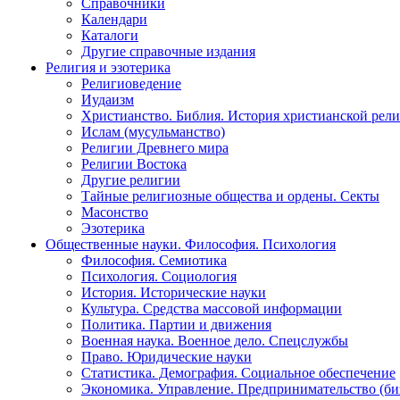
Справочники
Календари
Каталоги
Другие справочные издания
Религия и эзотерика
Религиоведение
Иудаизм
Христианство. Библия. История христианской рели
Ислам (мусульманство)
Религии Древнего мира
Религии Востока
Другие религии
Тайные религиозные общества и ордены. Секты
Масонство
Эзотерика
Общественные науки. Философия. Психология
Философия. Семиотика
Психология. Социология
История. Исторические науки
Культура. Средства массовой информации
Политика. Партии и движения
Военная наука. Военное дело. Спецслужбы
Право. Юридические науки
Статистика. Демография. Социальное обеспечение
Экономика. Управление. Предпринимательство (би