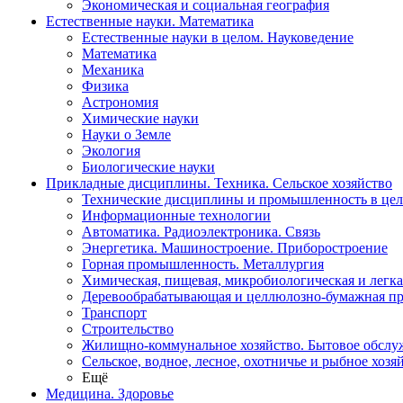
Экономическая и социальная география
Естественные науки. Математика
Естественные науки в целом. Науковедение
Математика
Механика
Физика
Астрономия
Химические науки
Науки о Земле
Экология
Биологические науки
Прикладные дисциплины. Техника. Сельское хозяйство
Технические дисциплины и промышленность в це
Информационные технологии
Автоматика. Радиоэлектроника. Связь
Энергетика. Машиностроение. Приборостроение
Горная промышленность. Металлургия
Химическая, пищевая, микробиологическая и легк
Деревообрабатывающая и целлюлозно-бумажная п
Транспорт
Строительство
Жилищно-коммунальное хозяйство. Бытовое обслу
Сельское, водное, лесное, охотничье и рыбное хозя
Ещё
Медицина. Здоровье