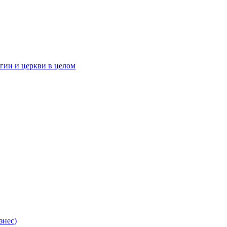
гии и церкви в целом
знес)