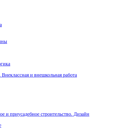
а
ины
огика
 Внеклассная и внешкольная работа
е и приусадебное строительство. Дизайн
е