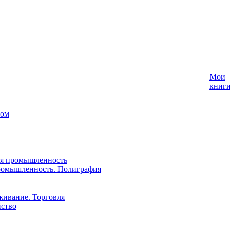
Мои
книг
лом
ая промышленность
ромышленность. Полиграфия
живание. Торговля
йство