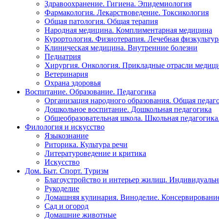
Здравоохранение. Гигиена. Эпидемиология
Фармакология. Лекарствоведение. Токсикология
Общая патология. Общая терапия
Народная медицина. Комплиментарная медицина
Курортология. Физиотерапия. Лечебная физкультур
Клиническая медицина. Внутренние болезни
Педиатрия
Хирургия. Онкология. Прикладные отрасли медиц
Ветеринария
Охрана здоровья
Воспитание. Образование. Педагогика
Организация народного образования. Общая педаг
Дошкольное воспитание. Дошкольная педагогика
Общеобразовательная школа. Школьная педагогика.
Филология и искусство
Языкознание
Риторика. Культура речи
Литературоведение и критика
Искусство
Дом. Быт. Спорт. Туризм
Благоустройство и интерьер жилищ. Индивидуально
Рукоделие
Домашняя кулинария. Виноделие. Консервировани
Сад и огород
Домашние животные