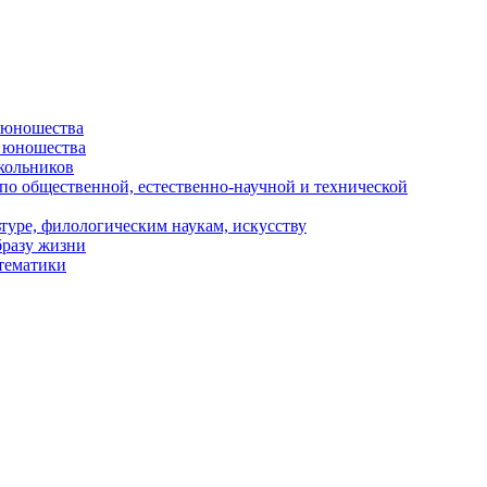
и юношества
и юношества
кольников
 по общественной, естественно-научной и технической
туре, филологическим наукам, искусству
бразу жизни
 тематики