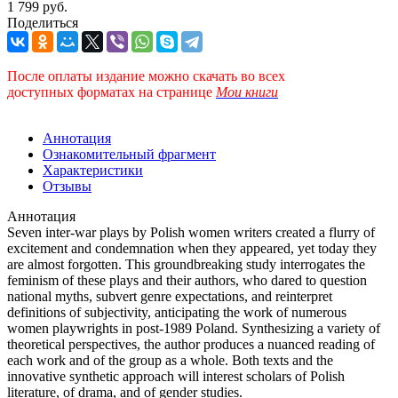
1 799 руб.
Поделиться
После оплаты издание можно скачать во всех
доступных форматах
на странице
Мои книги
Аннотация
Ознакомительный фрагмент
Характеристики
Отзывы
Аннотация
Seven inter-war plays by Polish women writers created a flurry of
excitement and condemnation when they appeared, yet today they
are almost forgotten. This groundbreaking study interrogates the
feminism of these plays and their authors, who dared to question
national myths, subvert genre expectations, and reinterpret
definitions of subjectivity, anticipating the work of numerous
women playwrights in post-1989 Poland. Synthesizing a variety of
theoretical perspectives, the author produces a nuanced reading of
each work and of the group as a whole. Both texts and the
innovative synthetic approach will interest scholars of Polish
literature, of drama, and of gender studies.