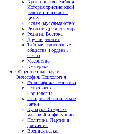
Христианство. Библия.
История христианской
религии и церкви в
целом
Ислам (мусульманство)
Религии Древнего мира
Религии Востока
Другие религии
Тайные религиозные
общества и ордены.
Секты
Масонство
Эзотерика
Общественные науки.
Философия. Психология
Философия. Семиотика
Психология.
Социология
История. Исторические
науки
Культура. Средства
массовой информации
Политика. Партии и
движения
Военная наука.