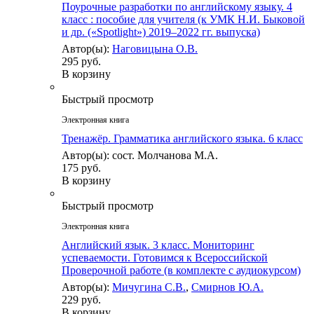
Поурочные разработки по английскому языку. 4
класс : пособие для учителя (к УМК Н.И. Быковой
и др. («Spotlight») 2019–2022 гг. выпуска)
Автор(ы):
Наговицына О.В.
295 руб.
В корзину
Быстрый просмотр
Электронная книга
Тренажёр. Грамматика английского языка. 6 класс
Автор(ы): сост. Молчанова М.А.
175 руб.
В корзину
Быстрый просмотр
Электронная книга
Английский язык. 3 класс. Мониторинг
успеваемости. Готовимся к Всероссийской
Проверочной работе (в комплекте с аудиокурсом)
Автор(ы):
Мичугина С.В.
,
Смирнов Ю.А.
229 руб.
В корзину