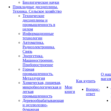
Биологические науки
Прикладные дисциплины.
Техника. Сельское хозяйство
Технические
дисциплины и
промышленность в
целом
Информационные
технологии
Автоматика.
Радиоэлектроника.
Связь
Энергетика.
Машиностроение.
Приборостроение
Горная
промышленность.
О на
Металлургия
магаз
Как купить
Химическая, пищевая,
микробиологическая и
Мои
Вопрос-
легкая
книги
ответ
промышленность
Деревообрабатывающая
и целлюлозно-
бумажная