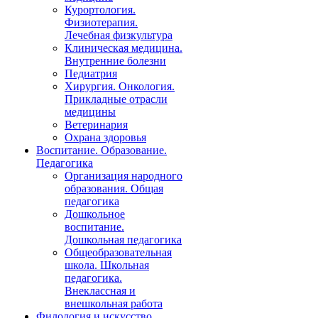
Курортология.
Физиотерапия.
Лечебная физкультура
Клиническая медицина.
Внутренние болезни
Педиатрия
Хирургия. Онкология.
Прикладные отрасли
медицины
Ветеринария
Охрана здоровья
Воспитание. Образование.
Педагогика
Организация народного
образования. Общая
педагогика
Дошкольное
воспитание.
Дошкольная педагогика
Общеобразовательная
школа. Школьная
педагогика.
Внеклассная и
внешкольная работа
Филология и искусство