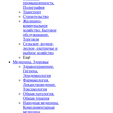
промышленность.
Полиграфия
Транспорт
Строительство
Жилищно-
коммунальное
хозяйство. Бытовое
обслуживание.
Торговля
Сельское, водное,
лесное, охотничье и
рыбное хозяйство
Ещё
Медицина. Здоровье
Здравоохранение.
Гигиена.
Эпидемиология
Фармакология.
Лекарствоведение.
Токсикология
Общая патология.
Общая терапия
Народная медицина.
Комплиментарная
медицина