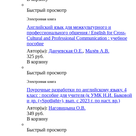
Быстрый просмотр
Электронная книга
Английский язык для межкультурного и
профессионального общения / English for Cross-
Cultural and Professional Communication : учебное
пособие
Автор(ы):
Данчевская О.Е.
,
Малёв А.В.
325 руб.
В корзину
Быстрый просмотр
Электронная книга
Поурочные разработки по английскому языку. 4
класс : пособие для учителя (к УМК Н.И. Быковой
и др. («Spotlight»), вып. с 2023 г. по наст. вр.)
Автор(ы):
Наговицына О.В.
349 руб.
В корзину
Быстрый просмотр