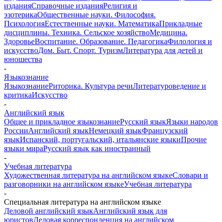
издания
Справочные издания
Религия и
эзотерика
Общественные науки. Философия.
Психология
Естественные науки. Математика
Прикладные
дисциплины. Техника. Сельское хозяйство
Медицина.
Здоровье
Воспитание. Образование. Педагогика
Филология и
искусство
Дом. Быт. Спорт. Туризм
Литература для детей и
юношества
-
Языкознание
Языкознание
Риторика. Культура речи
Литературоведение и
критика
Искусство
-
Английский язык
Общее и прикладное языкознание
Русский язык
Языки народов
России
Английский язык
Немецкий язык
Французский
язык
Испанский, португальский, итальянские языки
Прочие
языки мира
Русский язык как иностранный
-
Учебная литература
Художественная литература на английском языке
Словари и
разговорники на английском языке
Учебная литература
-
Специальная литература на английском языке
Деловой английский язык
Английский язык для
юристов
Деловая корреспонденция на английском