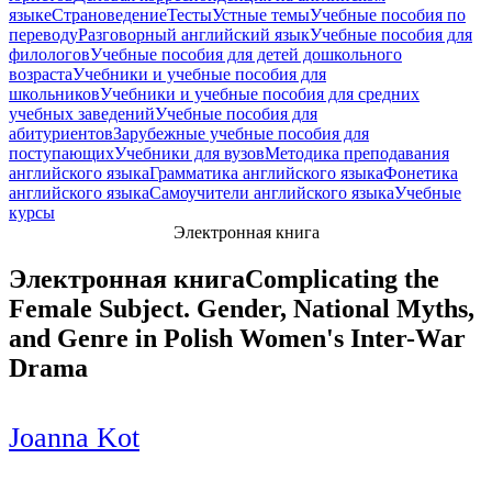
языке
Страноведение
Тесты
Устные темы
Учебные пособия по
переводу
Разговорный английский язык
Учебные пособия для
филологов
Учебные пособия для детей дошкольного
возраста
Учебники и учебные пособия для
школьников
Учебники и учебные пособия для средних
учебных заведений
Учебные пособия для
абитуриентов
Зарубежные учебные пособия для
поступающих
Учебники для вузов
Методика преподавания
английского языка
Грамматика английского языка
Фонетика
английского языка
Самоучители английского языка
Учебные
курсы
Электронная книга
Электронная книга
Complicating the
Female Subject. Gender, National Myths,
and Genre in Polish Women's Inter-War
Drama
Joanna Kot