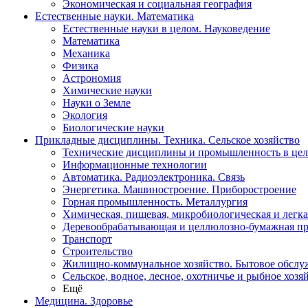
Экономическая и социальная география
Естественные науки. Математика
Естественные науки в целом. Науковедение
Математика
Механика
Физика
Астрономия
Химические науки
Науки о Земле
Экология
Биологические науки
Прикладные дисциплины. Техника. Сельское хозяйство
Технические дисциплины и промышленность в це
Информационные технологии
Автоматика. Радиоэлектроника. Связь
Энергетика. Машиностроение. Приборостроение
Горная промышленность. Металлургия
Химическая, пищевая, микробиологическая и легк
Деревообрабатывающая и целлюлозно-бумажная п
Транспорт
Строительство
Жилищно-коммунальное хозяйство. Бытовое обслу
Сельское, водное, лесное, охотничье и рыбное хозя
Ещё
Медицина. Здоровье