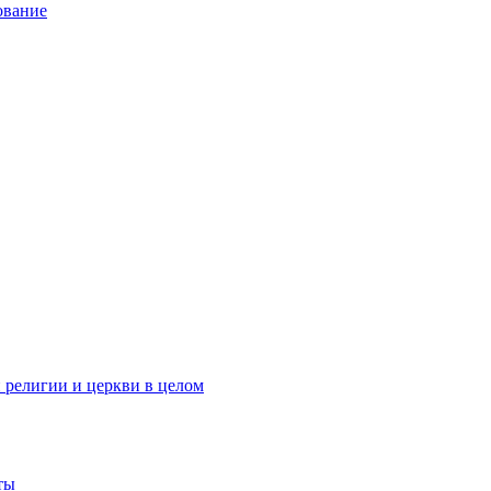
ование
 религии и церкви в целом
ты