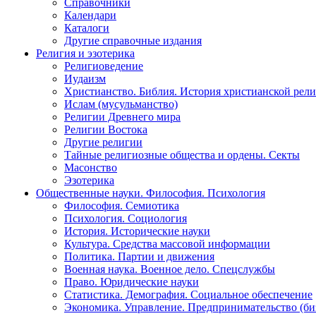
Справочники
Календари
Каталоги
Другие справочные издания
Религия и эзотерика
Религиоведение
Иудаизм
Христианство. Библия. История христианской рели
Ислам (мусульманство)
Религии Древнего мира
Религии Востока
Другие религии
Тайные религиозные общества и ордены. Секты
Масонство
Эзотерика
Общественные науки. Философия. Психология
Философия. Семиотика
Психология. Социология
История. Исторические науки
Культура. Средства массовой информации
Политика. Партии и движения
Военная наука. Военное дело. Спецслужбы
Право. Юридические науки
Статистика. Демография. Социальное обеспечение
Экономика. Управление. Предпринимательство (би