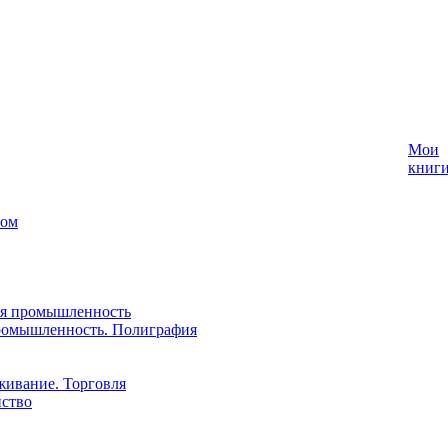
Мои
книг
лом
ая промышленность
ромышленность. Полиграфия
живание. Торговля
йство