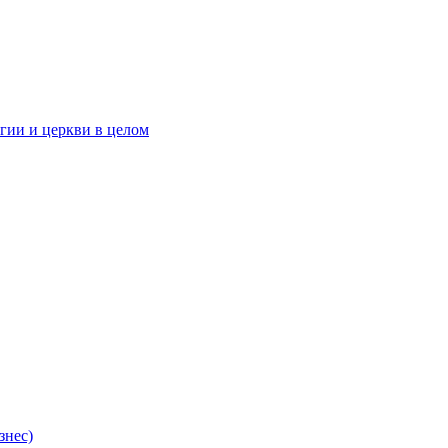
гии и церкви в целом
знес)