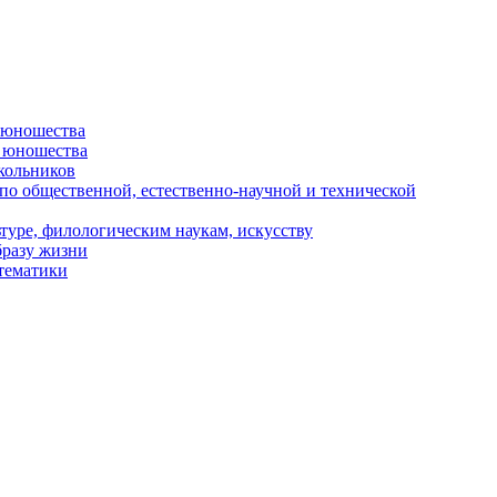
и юношества
и юношества
кольников
 по общественной, естественно-научной и технической
туре, филологическим наукам, искусству
бразу жизни
 тематики