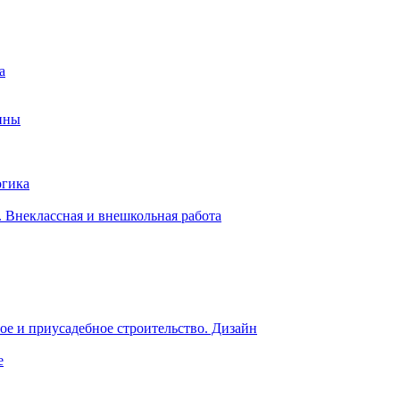
а
ины
огика
 Внеклассная и внешкольная работа
е и приусадебное строительство. Дизайн
е