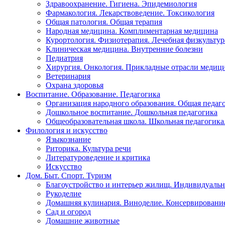
Здравоохранение. Гигиена. Эпидемиология
Фармакология. Лекарствоведение. Токсикология
Общая патология. Общая терапия
Народная медицина. Комплиментарная медицина
Курортология. Физиотерапия. Лечебная физкультур
Клиническая медицина. Внутренние болезни
Педиатрия
Хирургия. Онкология. Прикладные отрасли медиц
Ветеринария
Охрана здоровья
Воспитание. Образование. Педагогика
Организация народного образования. Общая педаг
Дошкольное воспитание. Дошкольная педагогика
Общеобразовательная школа. Школьная педагогика.
Филология и искусство
Языкознание
Риторика. Культура речи
Литературоведение и критика
Искусство
Дом. Быт. Спорт. Туризм
Благоустройство и интерьер жилищ. Индивидуально
Рукоделие
Домашняя кулинария. Виноделие. Консервировани
Сад и огород
Домашние животные