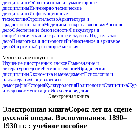
дисциплины
Общественные и гуманитарные
дисциплины
Инженерно-технические
дисциплины
Информационные
технологии
Строительство
Архитектура и
градостроительство
Медицина и охрана здоровья
Военное
дело
Обеспечение безопасности
Физкультура и
спорт
Сценические и экранные искусства
Издательское
дело
Педагогика и психология
Библиотечное и архивное
дело
Энергетика
Транспорт
Экология
-
Музыкальное искусство
Изучение иностранных языков
Языкознание и
литературоведение
Регионоведение
Юридические
дисциплины
Экономика и менеджмент
Психология и
психотерапия
Социология и
демография
История
Культурология
Политология
Статистика
Жур
и медиакоммуникации
Искусствоведение
Электронная книга
Электронная книга
Сорок лет на сцене
русской оперы. Воспоминания. 1890–
1930 гг. : учебное пособие