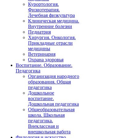
Курортология.
Физиотерапия.
Лечебная физкультура
Клиническая медицина.
Внутренние болезни
Педиатрия
Хирургия. Онкология.
Прикладные отрасли
медицины
Ветеринария
Охрана здоровья
Воспитание. Образование.
Педагогика
Организация народного
образования. Общая
педагогика
Дошкольное
воспитание.
Дошкольная педагогика
Общеобразовательная
школа. Школьная
педагогика.
Внеклассная и
внешкольная работа
Филология и искусство