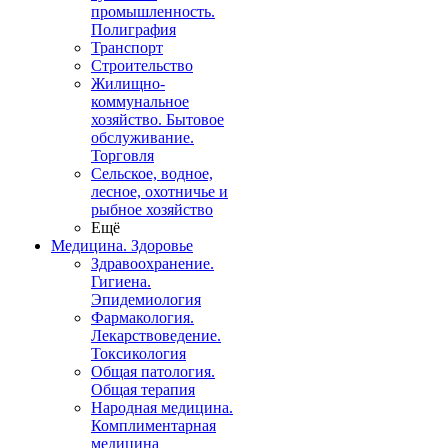
промышленность.
Полиграфия
Транспорт
Строительство
Жилищно-
коммунальное
хозяйство. Бытовое
обслуживание.
Торговля
Сельское, водное,
лесное, охотничье и
рыбное хозяйство
Ещё
Медицина. Здоровье
Здравоохранение.
Гигиена.
Эпидемиология
Фармакология.
Лекарствоведение.
Токсикология
Общая патология.
Общая терапия
Народная медицина.
Комплиментарная
медицина