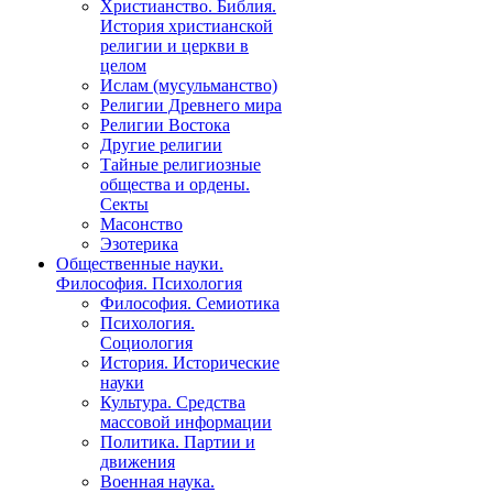
Христианство. Библия.
История христианской
религии и церкви в
целом
Ислам (мусульманство)
Религии Древнего мира
Религии Востока
Другие религии
Тайные религиозные
общества и ордены.
Секты
Масонство
Эзотерика
Общественные науки.
Философия. Психология
Философия. Семиотика
Психология.
Социология
История. Исторические
науки
Культура. Средства
массовой информации
Политика. Партии и
движения
Военная наука.