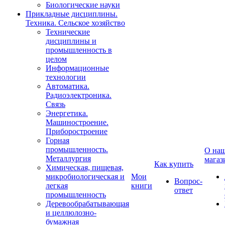
Биологические науки
Прикладные дисциплины.
Техника. Сельское хозяйство
Технические
дисциплины и
промышленность в
целом
Информационные
технологии
Автоматика.
Радиоэлектроника.
Связь
Энергетика.
Машиностроение.
Приборостроение
Горная
промышленность.
О на
Металлургия
магаз
Как купить
Химическая, пищевая,
микробиологическая и
Мои
Вопрос-
легкая
книги
ответ
промышленность
Деревообрабатывающая
и целлюлозно-
бумажная