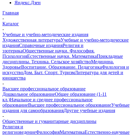
Яндекс.Дзен
Главная
-
Каталог
-
Учебные и учебно-методические издания
Художественная литература
Учебные и учебно-методические
издания
Справочные издания
Религия и
эзотерика
Общественные науки. Философия.
Психология
Естественные науки. Математика
Прикладные
дисциплины. Техника. Сельское хозяйство
Медицина.
Здоровье
Воспитание. Образование. Педагогика
Филология и
искусство
Дом. Быт. Спорт. Туризм
Литература для детей и
юношества
-
Высшее профессиональное образование
Дошкольное образование
Общее образование (1-11
кл.)
Начальное и среднее профессиональное
образование
Высшее профессиональное образование
Учебные
издания для самообразования
Другие учебные издания
-
Общественные и гуманитарные дисциплины
Религия и
религиоведение
Философия
Математика
Естественно-научные