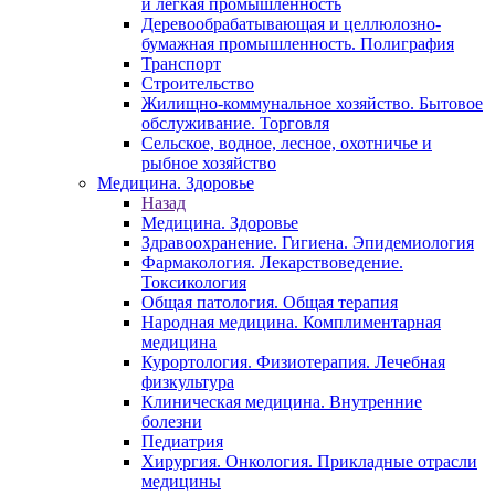
и легкая промышленность
Деревообрабатывающая и целлюлозно-
бумажная промышленность. Полиграфия
Транспорт
Строительство
Жилищно-коммунальное хозяйство. Бытовое
обслуживание. Торговля
Сельское, водное, лесное, охотничье и
рыбное хозяйство
Медицина. Здоровье
Назад
Медицина. Здоровье
Здравоохранение. Гигиена. Эпидемиология
Фармакология. Лекарствоведение.
Токсикология
Общая патология. Общая терапия
Народная медицина. Комплиментарная
медицина
Курортология. Физиотерапия. Лечебная
физкультура
Клиническая медицина. Внутренние
болезни
Педиатрия
Хирургия. Онкология. Прикладные отрасли
медицины