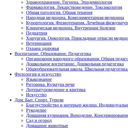
Здравоохранение. Гигиена. Эпидемиология
Фармакология. Лекарствоведение. Токсикология
Общая патология. Общая терапия
Народная медицина. Комплиментарная медицина
Курортология. Физиотерапия. Лечебная физкультур
Клиническая медицина. Внутренние болезни
Педиатрия
Хирургия. Онкология. Прикладные отрасли медиц
Ветеринария
Охрана здоровья
Воспитание. Образование. Педагогика
Организация народного образования. Общая педаг
Дошкольное воспитание. Дошкольная педагогика
Общеобразовательная школа. Школьная педагогика.
Филология и искусство
Языкознание
Риторика. Культура речи
Литературоведение и критика
Искусство
Дом. Быт. Спорт. Туризм
Благоустройство и интерьер жилищ. Индивидуально
Рукоделие
Домашняя кулинария. Виноделие. Консервировани
Сад и огород
Домашние животные