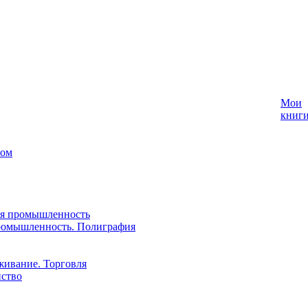
Мои
книг
лом
ая промышленность
ромышленность. Полиграфия
живание. Торговля
йство