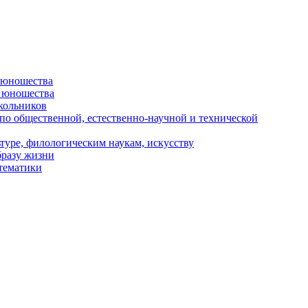
и юношества
и юношества
кольников
 по общественной, естественно-научной и технической
туре, филологическим наукам, искусству
бразу жизни
 тематики