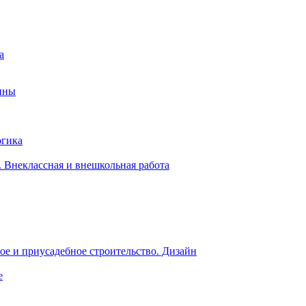
а
ины
огика
 Внеклассная и внешкольная работа
е и приусадебное строительство. Дизайн
е