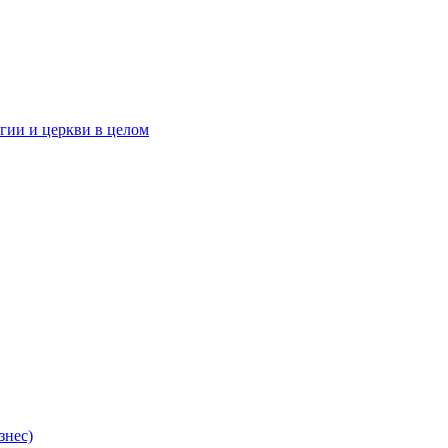
гии и церкви в целом
знес)