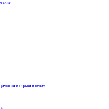
ование
 религии и церкви в целом
ты