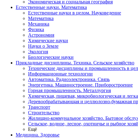
Экономическая и социальная география
Естественные науки. Математика
Естественные науки в целом. Науковедение
Математика
Механика
Физика
Астрономия
Химические науки
Науки о Земле
Экология
Биологические науки
Прикладные дисциплины. Техника. Сельское хозяйство
Технические дисциплины и промышленность в це
Информационные технологии
Автоматика. Радиоэлектроника. Связь
Энергетика. Машиностроение. Приборостроение
Горная промышленность. Металлургия
Химическая, пищевая, микробиологическая и легк
Деревообрабатывающая и целлюлозно-бумажная п
Транспорт
Строительство
Жилищно-коммунальное хозяйство. Бытовое обслу
Сельское, водное, лесное, охотничье и рыбное хозя
Ещё
Медицина. Здоровье