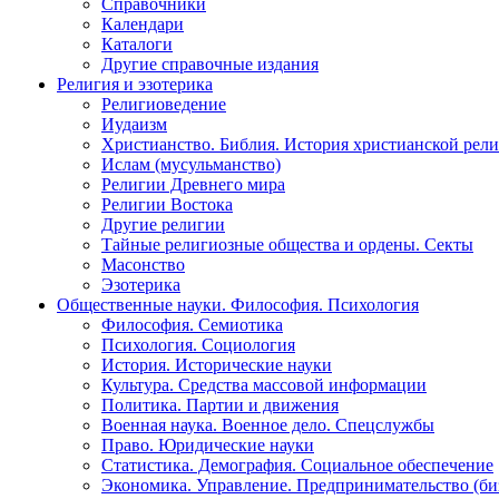
Справочники
Календари
Каталоги
Другие справочные издания
Религия и эзотерика
Религиоведение
Иудаизм
Христианство. Библия. История христианской рели
Ислам (мусульманство)
Религии Древнего мира
Религии Востока
Другие религии
Тайные религиозные общества и ордены. Секты
Масонство
Эзотерика
Общественные науки. Философия. Психология
Философия. Семиотика
Психология. Социология
История. Исторические науки
Культура. Средства массовой информации
Политика. Партии и движения
Военная наука. Военное дело. Спецслужбы
Право. Юридические науки
Статистика. Демография. Социальное обеспечение
Экономика. Управление. Предпринимательство (би