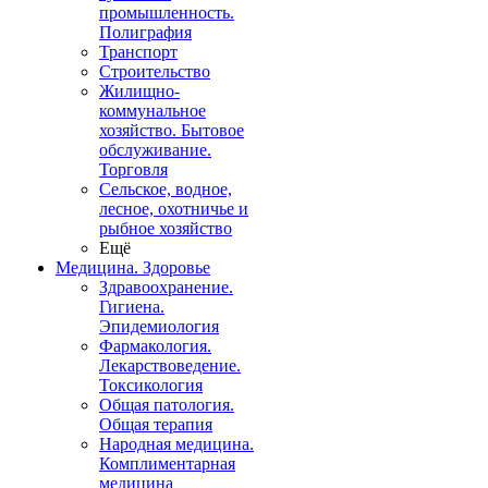
промышленность.
Полиграфия
Транспорт
Строительство
Жилищно-
коммунальное
хозяйство. Бытовое
обслуживание.
Торговля
Сельское, водное,
лесное, охотничье и
рыбное хозяйство
Ещё
Медицина. Здоровье
Здравоохранение.
Гигиена.
Эпидемиология
Фармакология.
Лекарствоведение.
Токсикология
Общая патология.
Общая терапия
Народная медицина.
Комплиментарная
медицина