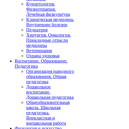
Курортология.
Физиотерапия.
Лечебная физкультура
Клиническая медицина.
Внутренние болезни
Педиатрия
Хирургия. Онкология.
Прикладные отрасли
медицины
Ветеринария
Охрана здоровья
Воспитание. Образование.
Педагогика
Организация народного
образования. Общая
педагогика
Дошкольное
воспитание.
Дошкольная педагогика
Общеобразовательная
школа. Школьная
педагогика.
Внеклассная и
внешкольная работа
Филология и искусство