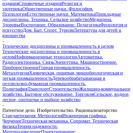
издания
Справочные издания
Религия и
эзотерика
Общественные науки. Философия.
Психология
Естественные науки. Математика
Прикладные
дисциплины. Техника. Сельское хозяйство
Медицина.
Здоровье
Воспитание. Образование. Педагогика
Филология и
искусство
Дом. Быт. Спорт. Туризм
Литература для детей и
юношества
-
Технические дисциплины и промышленность в целом
Технические дисциплины и промышленность в
целом
Информационные технологии
Автоматика.
Радиоэлектроника. Связь
Энергетика. Машиностроение.
Приборостроение
Горная промышленность.
Металлургия
Химическая, пищевая, микробиологическая и
легкая промышленность
Деревообрабатывающая и
целлюлозно-бумажная промышленность.
Полиграфия
Транспорт
Строительство
Жилищно-коммунальное
хозяйство. Бытовое обслуживание. Торговля
Сельское, водное,
лесное, охотничье и рыбное хозяйство
-
Патентное дело. Изобретательство. Рационализаторство
Стандартизация. Метрология
Инженерная графика.
Черчение
Техническая механика. Сопромат. Техническая
физика
Теория надежности.
Материаловедение
Проектирование.