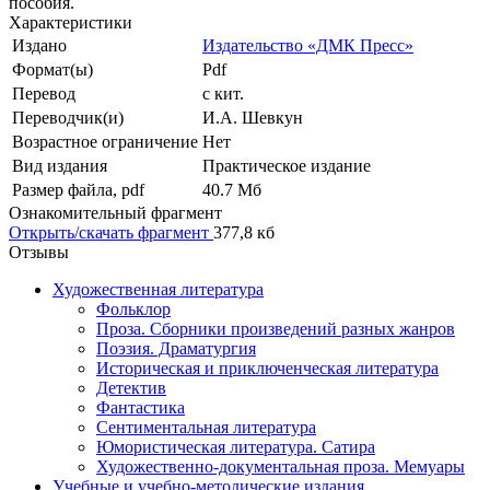
пособия.
Характеристики
Издано
Издательство «ДМК Пресс»
Формат(ы)
Pdf
Перевод
с кит.
Переводчик(и)
И.А. Шевкун
Возрастное ограничение
Нет
Вид издания
Практическое издание
Размер файла, pdf
40.7 Mб
Ознакомительный фрагмент
Открыть/скачать фрагмент
377,8 кб
Отзывы
Художественная литература
Фольклор
Проза. Сборники произведений разных жанров
Поэзия. Драматургия
Историческая и приключенческая литература
Детектив
Фантастика
Сентиментальная литература
Юмористическая литература. Сатира
Художественно-документальная проза. Мемуары
Учебные и учебно-методические издания