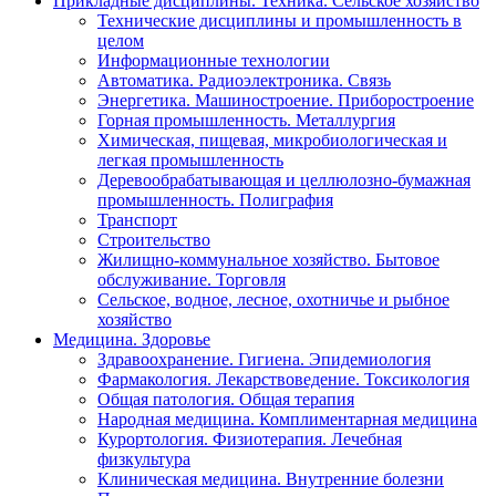
Прикладные дисциплины. Техника. Сельское хозяйство
Технические дисциплины и промышленность в
целом
Информационные технологии
Автоматика. Радиоэлектроника. Связь
Энергетика. Машиностроение. Приборостроение
Горная промышленность. Металлургия
Химическая, пищевая, микробиологическая и
легкая промышленность
Деревообрабатывающая и целлюлозно-бумажная
промышленность. Полиграфия
Транспорт
Строительство
Жилищно-коммунальное хозяйство. Бытовое
обслуживание. Торговля
Сельское, водное, лесное, охотничье и рыбное
хозяйство
Медицина. Здоровье
Здравоохранение. Гигиена. Эпидемиология
Фармакология. Лекарствоведение. Токсикология
Общая патология. Общая терапия
Народная медицина. Комплиментарная медицина
Курортология. Физиотерапия. Лечебная
физкультура
Клиническая медицина. Внутренние болезни