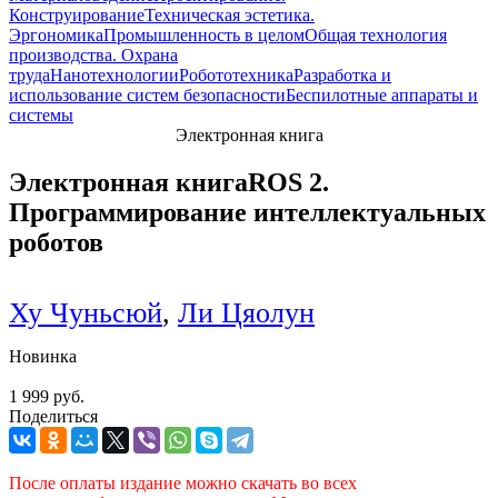
Конструирование
Техническая эстетика.
Эргономика
Промышленность в целом
Общая технология
производства. Охрана
труда
Нанотехнологии
Робототехника
Разработка и
использование систем безопасности
Беспилотные аппараты и
системы
Электронная книга
Электронная книга
ROS 2.
Программирование интеллектуальных
роботов
Ху Чуньсюй
,
Ли Цяолун
Новинка
1 999 руб.
Поделиться
После оплаты издание можно скачать во всех