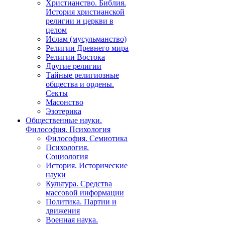
Христианство. Библия.
История христианской
религии и церкви в
целом
Ислам (мусульманство)
Религии Древнего мира
Религии Востока
Другие религии
Тайные религиозные
общества и ордены.
Секты
Масонство
Эзотерика
Общественные науки.
Философия. Психология
Философия. Семиотика
Психология.
Социология
История. Исторические
науки
Культура. Средства
массовой информации
Политика. Партии и
движения
Военная наука.