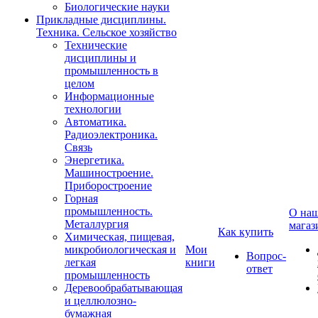
Биологические науки
Прикладные дисциплины.
Техника. Сельское хозяйство
Технические
дисциплины и
промышленность в
целом
Информационные
технологии
Автоматика.
Радиоэлектроника.
Связь
Энергетика.
Машиностроение.
Приборостроение
Горная
промышленность.
О на
Металлургия
магаз
Как купить
Химическая, пищевая,
микробиологическая и
Мои
Вопрос-
легкая
книги
ответ
промышленность
Деревообрабатывающая
и целлюлозно-
бумажная