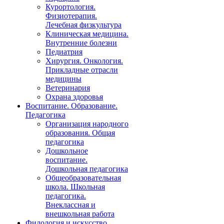
Курортология.
Физиотерапия.
Лечебная физкультура
Клиническая медицина.
Внутренние болезни
Педиатрия
Хирургия. Онкология.
Прикладные отрасли
медицины
Ветеринария
Охрана здоровья
Воспитание. Образование.
Педагогика
Организация народного
образования. Общая
педагогика
Дошкольное
воспитание.
Дошкольная педагогика
Общеобразовательная
школа. Школьная
педагогика.
Внеклассная и
внешкольная работа
Филология и искусство