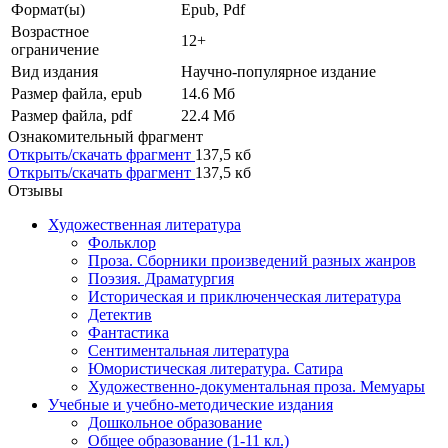
Формат(ы)
Epub, Pdf
Возрастное
12+
ограничение
Вид издания
Научно-популярное издание
Размер файла, epub
14.6 Mб
Размер файла, pdf
22.4 Mб
Ознакомительный фрагмент
Открыть/скачать фрагмент
137,5 кб
Открыть/скачать фрагмент
137,5 кб
Отзывы
Художественная литература
Фольклор
Проза. Сборники произведений разных жанров
Поэзия. Драматургия
Историческая и приключенческая литература
Детектив
Фантастика
Сентиментальная литература
Юмористическая литература. Сатира
Художественно-документальная проза. Мемуары
Учебные и учебно-методические издания
Дошкольное образование
Общее образование (1-11 кл.)