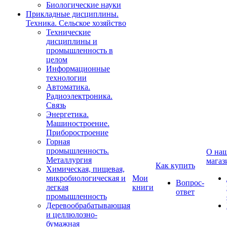
Биологические науки
Прикладные дисциплины.
Техника. Сельское хозяйство
Технические
дисциплины и
промышленность в
целом
Информационные
технологии
Автоматика.
Радиоэлектроника.
Связь
Энергетика.
Машиностроение.
Приборостроение
Горная
промышленность.
О на
Металлургия
магаз
Как купить
Химическая, пищевая,
микробиологическая и
Мои
Вопрос-
легкая
книги
ответ
промышленность
Деревообрабатывающая
и целлюлозно-
бумажная