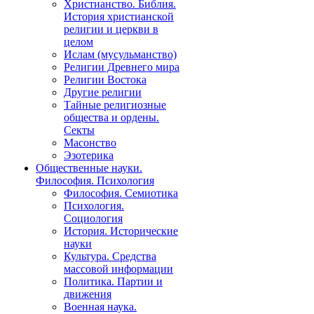
Христианство. Библия.
История христианской
религии и церкви в
целом
Ислам (мусульманство)
Религии Древнего мира
Религии Востока
Другие религии
Тайные религиозные
общества и ордены.
Секты
Масонство
Эзотерика
Общественные науки.
Философия. Психология
Философия. Семиотика
Психология.
Социология
История. Исторические
науки
Культура. Средства
массовой информации
Политика. Партии и
движения
Военная наука.