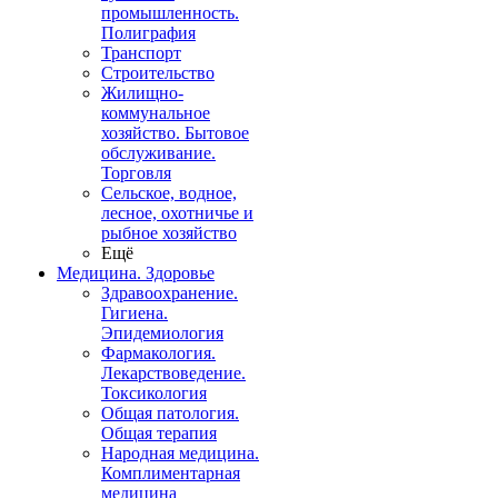
промышленность.
Полиграфия
Транспорт
Строительство
Жилищно-
коммунальное
хозяйство. Бытовое
обслуживание.
Торговля
Сельское, водное,
лесное, охотничье и
рыбное хозяйство
Ещё
Медицина. Здоровье
Здравоохранение.
Гигиена.
Эпидемиология
Фармакология.
Лекарствоведение.
Токсикология
Общая патология.
Общая терапия
Народная медицина.
Комплиментарная
медицина