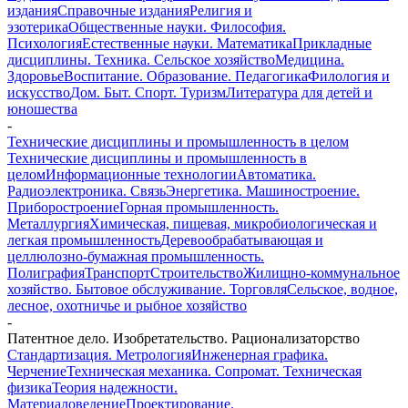
издания
Справочные издания
Религия и
эзотерика
Общественные науки. Философия.
Психология
Естественные науки. Математика
Прикладные
дисциплины. Техника. Сельское хозяйство
Медицина.
Здоровье
Воспитание. Образование. Педагогика
Филология и
искусство
Дом. Быт. Спорт. Туризм
Литература для детей и
юношества
-
Технические дисциплины и промышленность в целом
Технические дисциплины и промышленность в
целом
Информационные технологии
Автоматика.
Радиоэлектроника. Связь
Энергетика. Машиностроение.
Приборостроение
Горная промышленность.
Металлургия
Химическая, пищевая, микробиологическая и
легкая промышленность
Деревообрабатывающая и
целлюлозно-бумажная промышленность.
Полиграфия
Транспорт
Строительство
Жилищно-коммунальное
хозяйство. Бытовое обслуживание. Торговля
Сельское, водное,
лесное, охотничье и рыбное хозяйство
-
Патентное дело. Изобретательство. Рационализаторство
Стандартизация. Метрология
Инженерная графика.
Черчение
Техническая механика. Сопромат. Техническая
физика
Теория надежности.
Материаловедение
Проектирование.