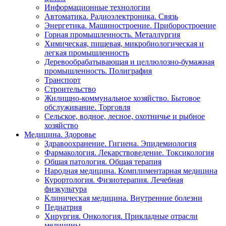
Информационные технологии
Автоматика. Радиоэлектроника. Связь
Энергетика. Машиностроение. Приборостроение
Горная промышленность. Металлургия
Химическая, пищевая, микробиологическая и
легкая промышленность
Деревообрабатывающая и целлюлозно-бумажная
промышленность. Полиграфия
Транспорт
Строительство
Жилищно-коммунальное хозяйство. Бытовое
обслуживание. Торговля
Сельское, водное, лесное, охотничье и рыбное
хозяйство
Медицина. Здоровье
Здравоохранение. Гигиена. Эпидемиология
Фармакология. Лекарствоведение. Токсикология
Общая патология. Общая терапия
Народная медицина. Комплиментарная медицина
Курортология. Физиотерапия. Лечебная
физкультура
Клиническая медицина. Внутренние болезни
Педиатрия
Хирургия. Онкология. Прикладные отрасли
медицины