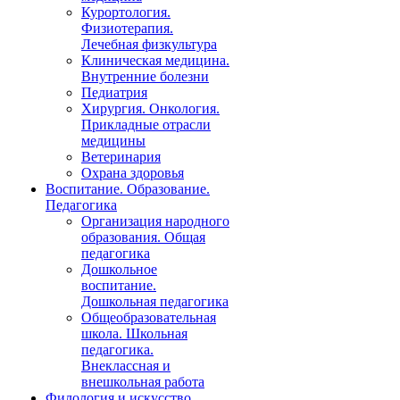
Курортология.
Физиотерапия.
Лечебная физкультура
Клиническая медицина.
Внутренние болезни
Педиатрия
Хирургия. Онкология.
Прикладные отрасли
медицины
Ветеринария
Охрана здоровья
Воспитание. Образование.
Педагогика
Организация народного
образования. Общая
педагогика
Дошкольное
воспитание.
Дошкольная педагогика
Общеобразовательная
школа. Школьная
педагогика.
Внеклассная и
внешкольная работа
Филология и искусство