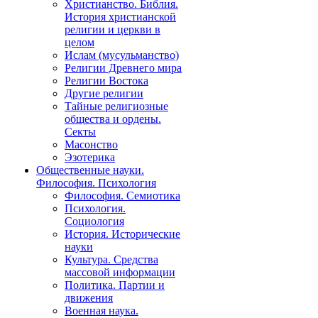
Христианство. Библия.
История христианской
религии и церкви в
целом
Ислам (мусульманство)
Религии Древнего мира
Религии Востока
Другие религии
Тайные религиозные
общества и ордены.
Секты
Масонство
Эзотерика
Общественные науки.
Философия. Психология
Философия. Семиотика
Психология.
Социология
История. Исторические
науки
Культура. Средства
массовой информации
Политика. Партии и
движения
Военная наука.