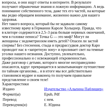
вопросы, и они ищут ответы в интернете. В результате
получают обрывочные знания и ложную информацию. А ведь
понимание собственного тела, даже тех его частей, на которые
мы редко обращаем внимание, жизненно важно для нашего
здоровья.
Нет такого вопроса, который бы не задавали самому
известному врачу в Германии Кароле Хольцнер. Правда, что
в клиторе содержится в 2,5–3 раза больше нервных окончаний,
чем в головке пениса? Точка G — это миф? Могут ли
женщины с эндометриозом иметь детей? Опасен ли застой
спермы? Без стеснения, стыда и предрассудков доктор Каро
проводит нас в «запретную зону» и проливает свет на темные
уголки нашего незнания. Доступно, увлекательно,
профессионально и с освежающей откровенностью.
Даже разговор с детьми, которого многие несправедливо
опасаются, вдруг превращается в захватывающее путешествие
по тайнам организма... и в итоге мы все действительно
становимся мудрее и наконец-то получаем правильное
представление о своем теле!
Характеристики
Издано
Издательство «Альпина Паблишер»
Формат(ы)
Epub, Pdf
Перевод
с нем.
Переводчик(и)
Е. Юдина