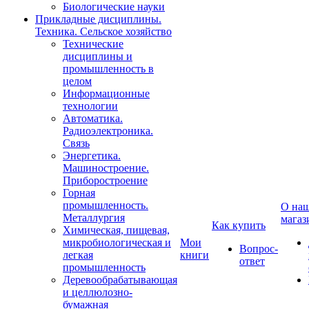
Биологические науки
Прикладные дисциплины.
Техника. Сельское хозяйство
Технические
дисциплины и
промышленность в
целом
Информационные
технологии
Автоматика.
Радиоэлектроника.
Связь
Энергетика.
Машиностроение.
Приборостроение
Горная
промышленность.
О на
Металлургия
магаз
Как купить
Химическая, пищевая,
микробиологическая и
Мои
Вопрос-
легкая
книги
ответ
промышленность
Деревообрабатывающая
и целлюлозно-
бумажная