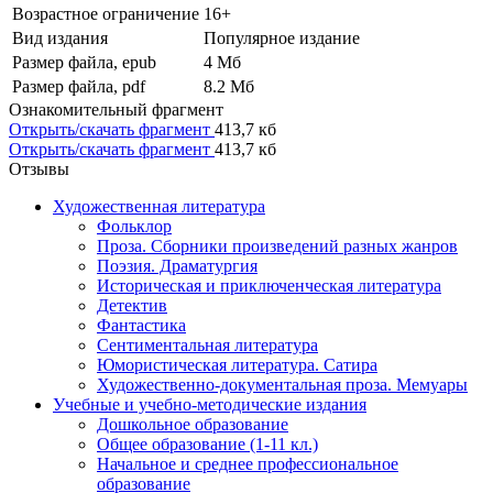
Возрастное ограничение
16+
Вид издания
Популярное издание
Размер файла, epub
4 Mб
Размер файла, pdf
8.2 Mб
Ознакомительный фрагмент
Открыть/скачать фрагмент
413,7 кб
Открыть/скачать фрагмент
413,7 кб
Отзывы
Художественная литература
Фольклор
Проза. Сборники произведений разных жанров
Поэзия. Драматургия
Историческая и приключенческая литература
Детектив
Фантастика
Сентиментальная литература
Юмористическая литература. Сатира
Художественно-документальная проза. Мемуары
Учебные и учебно-методические издания
Дошкольное образование
Общее образование (1-11 кл.)
Начальное и среднее профессиональное
образование