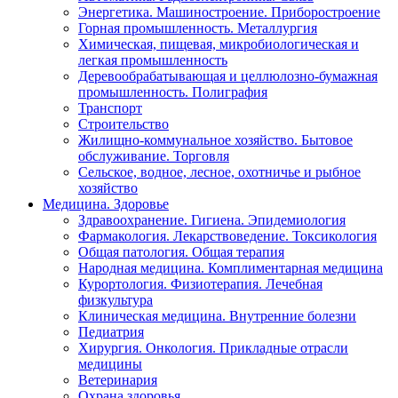
Энергетика. Машиностроение. Приборостроение
Горная промышленность. Металлургия
Химическая, пищевая, микробиологическая и
легкая промышленность
Деревообрабатывающая и целлюлозно-бумажная
промышленность. Полиграфия
Транспорт
Строительство
Жилищно-коммунальное хозяйство. Бытовое
обслуживание. Торговля
Сельское, водное, лесное, охотничье и рыбное
хозяйство
Медицина. Здоровье
Здравоохранение. Гигиена. Эпидемиология
Фармакология. Лекарствоведение. Токсикология
Общая патология. Общая терапия
Народная медицина. Комплиментарная медицина
Курортология. Физиотерапия. Лечебная
физкультура
Клиническая медицина. Внутренние болезни
Педиатрия
Хирургия. Онкология. Прикладные отрасли
медицины
Ветеринария
Охрана здоровья