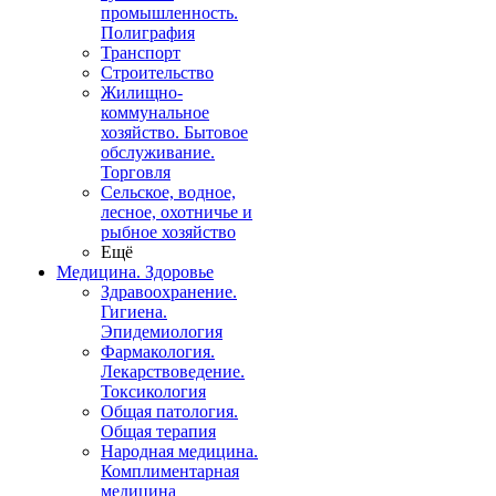
промышленность.
Полиграфия
Транспорт
Строительство
Жилищно-
коммунальное
хозяйство. Бытовое
обслуживание.
Торговля
Сельское, водное,
лесное, охотничье и
рыбное хозяйство
Ещё
Медицина. Здоровье
Здравоохранение.
Гигиена.
Эпидемиология
Фармакология.
Лекарствоведение.
Токсикология
Общая патология.
Общая терапия
Народная медицина.
Комплиментарная
медицина