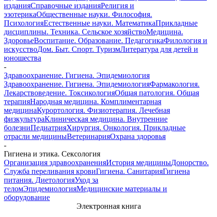
издания
Справочные издания
Религия и
эзотерика
Общественные науки. Философия.
Психология
Естественные науки. Математика
Прикладные
дисциплины. Техника. Сельское хозяйство
Медицина.
Здоровье
Воспитание. Образование. Педагогика
Филология и
искусство
Дом. Быт. Спорт. Туризм
Литература для детей и
юношества
-
Здравоохранение. Гигиена. Эпидемиология
Здравоохранение. Гигиена. Эпидемиология
Фармакология.
Лекарствоведение. Токсикология
Общая патология. Общая
терапия
Народная медицина. Комплиментарная
медицина
Курортология. Физиотерапия. Лечебная
физкультура
Клиническая медицина. Внутренние
болезни
Педиатрия
Хирургия. Онкология. Прикладные
отрасли медицины
Ветеринария
Охрана здоровья
-
Гигиена и этика. Сексология
Организация здравоохранения
История медицины
Донорство.
Служба переливания крови
Гигиена. Санитария
Гигиена
питания. Диетология
Уход за
телом
Эпидемиология
Медицинские материалы и
оборудование
Электронная книга