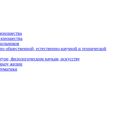
и юношества
и юношества
кольников
 по общественной, естественно-научной и технической
туре, филологическим наукам, искусству
бразу жизни
 тематики