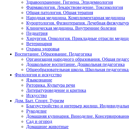
Здравоохранение. Гигиена. Эпидемиология
Фармакология. Лекарствоведение. Токсикология
Общая патология. Общая терапия
Народная медицина. Комплиментарная медицина
Курортология. Физиотерапия. Лечебная физкультур
Клиническая медицина. Внутренние болезни
Педиатрия
Хирургия. Онкология. Прикладные отрасли медиц
Ветеринария
Охрана здоровья
Воспитание. Образование. Педагогика
Организация народного образования. Общая педаг
Дошкольное воспитание. Дошкольная педагогика
Общеобразовательная школа. Школьная педагогика.
Филология и искусство
Языкознание
Риторика. Культура речи
Литературоведение и критика
Искусство
Дом. Быт. Спорт. Туризм
Благоустройство и интерьер жилищ. Индивидуально
Рукоделие
Домашняя кулинария. Виноделие. Консервировани
Сад и огород
Домашние животные