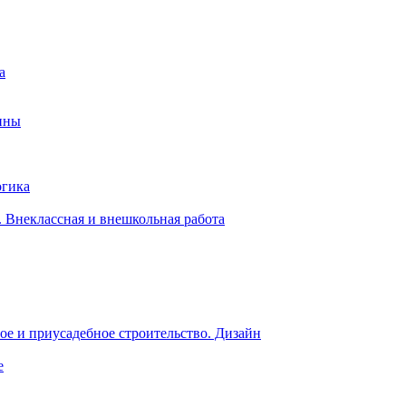
а
ины
огика
 Внеклассная и внешкольная работа
е и приусадебное строительство. Дизайн
е