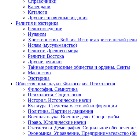
Справочники
Календари
Каталоги
Другие справочные издания
Религия и эзотерика
Религиоведение
Иудаизм
Христианство. Библия. История христианской рели
Ислам (мусульманство)
Религии Древнего мира
Религии Востока
Другие религии
Тайные религиозные общества и ордены. Секты
Масонство
Эзотерика
Общественные науки. Философия. Психология
Философия. Семиотика
Психология. Социология
История. Исторические науки
Культура. Средства массовой информации
Политика. Партии и движения
Военная наука. Военное дело. Спецслужбы
Право. Юридические науки
Статистика. Демография. Социальное обеспечение
Экономика. Управление. Предпринимательство (би