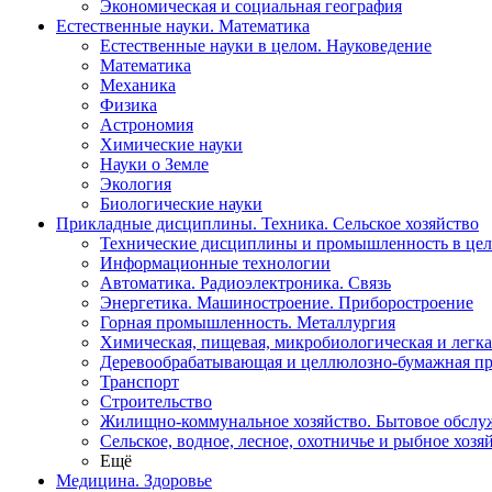
Экономическая и социальная география
Естественные науки. Математика
Естественные науки в целом. Науковедение
Математика
Механика
Физика
Астрономия
Химические науки
Науки о Земле
Экология
Биологические науки
Прикладные дисциплины. Техника. Сельское хозяйство
Технические дисциплины и промышленность в це
Информационные технологии
Автоматика. Радиоэлектроника. Связь
Энергетика. Машиностроение. Приборостроение
Горная промышленность. Металлургия
Химическая, пищевая, микробиологическая и легк
Деревообрабатывающая и целлюлозно-бумажная п
Транспорт
Строительство
Жилищно-коммунальное хозяйство. Бытовое обслу
Сельское, водное, лесное, охотничье и рыбное хозя
Ещё
Медицина. Здоровье