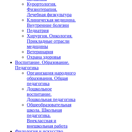
Курортология.
Физиотерапия.
Лечебная физкультура
Клиническая медицина.
Внутренние болезни
Педиатрия
Хирургия. Онкология.
Прикладные отрасли
медицины
Ветеринария
Охрана здоровья
Воспитание. Образование.
Педагогика
Организация народного
образования. Общая
педагогика
Дошкольное
воспитание.
Дошкольная педагогика
Общеобразовательная
школа. Школьная
педагогика.
Внеклассная и
внешкольная работа
Филология и искусство