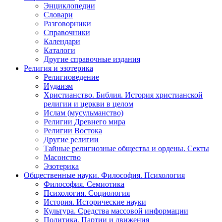
Энциклопедии
Словари
Разговорники
Справочники
Календари
Каталоги
Другие справочные издания
Религия и эзотерика
Религиоведение
Иудаизм
Христианство. Библия. История христианской
религии и церкви в целом
Ислам (мусульманство)
Религии Древнего мира
Религии Востока
Другие религии
Тайные религиозные общества и ордены. Секты
Масонство
Эзотерика
Общественные науки. Философия. Психология
Философия. Семиотика
Психология. Социология
История. Исторические науки
Культура. Средства массовой информации
Политика. Партии и движения