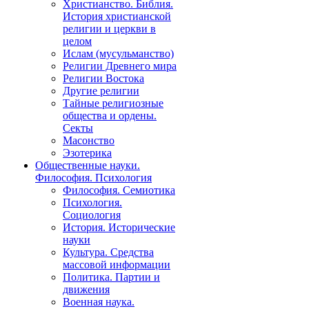
Христианство. Библия.
История христианской
религии и церкви в
целом
Ислам (мусульманство)
Религии Древнего мира
Религии Востока
Другие религии
Тайные религиозные
общества и ордены.
Секты
Масонство
Эзотерика
Общественные науки.
Философия. Психология
Философия. Семиотика
Психология.
Социология
История. Исторические
науки
Культура. Средства
массовой информации
Политика. Партии и
движения
Военная наука.