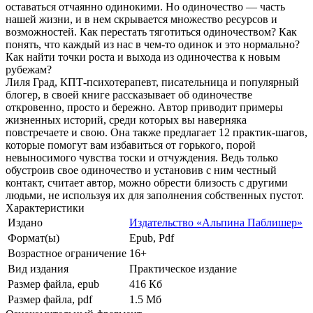
оставаться отчаянно одинокими. Но одиночество — часть
нашей жизни, и в нем скрывается множество ресурсов и
возможностей. Как перестать тяготиться одиночеством? Как
понять, что каждый из нас в чем-то одинок и это нормально?
Как найти точки роста и выхода из одиночества к новым
рубежам?
Лиля Град, КПТ-психотерапевт, писательница и популярный
блогер, в своей книге рассказывает об одиночестве
откровенно, просто и бережно. Автор приводит примеры
жизненных историй, среди которых вы наверняка
повстречаете и свою. Она также предлагает 12 практик-шагов,
которые помогут вам избавиться от горького, порой
невыносимого чувства тоски и отчуждения. Ведь только
обустроив свое одиночество и установив с ним честный
контакт, считает автор, можно обрести близость с другими
людьми, не используя их для заполнения собственных пустот.
Характеристики
Издано
Издательство «Альпина Паблишер»
Формат(ы)
Epub, Pdf
Возрастное ограничение
16+
Вид издания
Практическое издание
Размер файла, epub
416 Кб
Размер файла, pdf
1.5 Mб