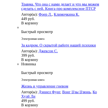
Травма. Что она с нами делает и что мы можем
сделать с ней. Книга про комплексное ПТСР
Автор(ы):
Фоер Л.
,
Климочкина К.
449 руб.
В корзину
Быстрый просмотр
Электронная книга
За кадром. О скрытой работе нашей психики
Автор(ы):
Джексон С.
399 руб.
В корзину
Новинка
Быстрый просмотр
Электронная книга
Жизнь и управление гневом
Автор(ы):
Дэниел Фунг
,
Вонг Цзы Цзюнь
,
Ко
Хуэй Ли
499 руб.
В корзину