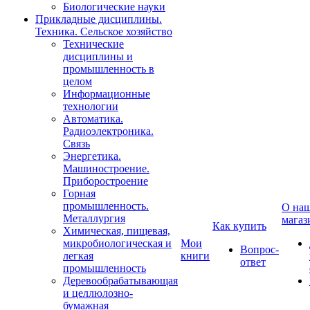
Биологические науки
Прикладные дисциплины.
Техника. Сельское хозяйство
Технические
дисциплины и
промышленность в
целом
Информационные
технологии
Автоматика.
Радиоэлектроника.
Связь
Энергетика.
Машиностроение.
Приборостроение
Горная
промышленность.
О на
Металлургия
магаз
Как купить
Химическая, пищевая,
микробиологическая и
Мои
Вопрос-
легкая
книги
ответ
промышленность
Деревообрабатывающая
и целлюлозно-
бумажная