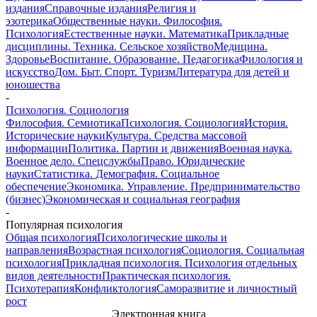
издания
Справочные издания
Религия и
эзотерика
Общественные науки. Философия.
Психология
Естественные науки. Математика
Прикладные
дисциплины. Техника. Сельское хозяйство
Медицина.
Здоровье
Воспитание. Образование. Педагогика
Филология и
искусство
Дом. Быт. Спорт. Туризм
Литература для детей и
юношества
-
Психология. Социология
Философия. Семиотика
Психология. Социология
История.
Исторические науки
Культура. Средства массовой
информации
Политика. Партии и движения
Военная наука.
Военное дело. Спецслужбы
Право. Юридические
науки
Статистика. Демография. Социальное
обеспечение
Экономика. Управление. Предпринимательство
(бизнес)
Экономическая и социальная география
-
Популярная психология
Общая психология
Психологические школы и
направления
Возрастная психология
Социология. Социальная
психология
Прикладная психология. Психология отдельных
видов деятельности
Практическая психология.
Психотерапия
Конфликтология
Саморазвитие и личностный
рост
Электронная книга