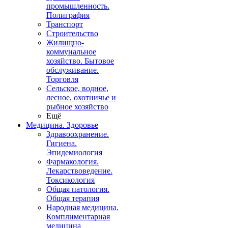
промышленность.
Полиграфия
Транспорт
Строительство
Жилищно-
коммунальное
хозяйство. Бытовое
обслуживание.
Торговля
Сельское, водное,
лесное, охотничье и
рыбное хозяйство
Ещё
Медицина. Здоровье
Здравоохранение.
Гигиена.
Эпидемиология
Фармакология.
Лекарствоведение.
Токсикология
Общая патология.
Общая терапия
Народная медицина.
Комплиментарная
медицина